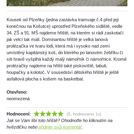
Kousek od Plzeňky (jedna zastávka tramvaje č.4 před její
konečnou na Košutce) uprostřed Plzeňského sídliště, vedle
34. ZŠ a 91. MŠ najdeme hřiště, na kterém si rádi zaskotačí
jak velcí tak malí. Dominantou hřiště je velká lanová
prolézačka ve tvaru lodi, která má i vysoko nad zemí
umístěný kapitánský koš, do kterého po lanovém žebříku či
síti hravě vyšplhá každý malý námořník či námořnice. Kromě
prolézačky najdeme na hřišti také pískoviště, tabuli,
houpačky a kolotoč. V sousedství dětského hřiště je ještě
asfaltová plocha s košem na basketbal.
Otevřeno:
neomezená
Hodnocení:
(5, hodnoceno 1x)
Jak se Vám líbí toto hřiště? Ohodnoťte ho kliknutím na
hvězdičku nebo
přidejte svůj komentář.