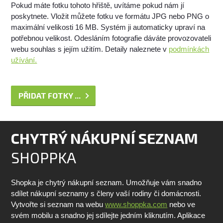
Pokud máte fotku tohoto hřiště, uvítáme pokud nám jí
poskytnete. Vložit můžete fotku ve formátu JPG nebo PNG o
maximální velikosti 16 MB. Systém ji automaticky upraví na
potřebnou velikost. Odesláním fotografie dáváte provozovateli
webu souhlas s jejím užitím. Detaily naleznete v
podmínkách
užívání.
PŘIDAT FOTKY ...
CHYTRÝ NÁKUPNÍ SEZNAM
SHOPPKA
Shopka je chytrý nákupní seznam. Umožňuje vám snadno
sdílet nákupní seznamy s členy vaší rodiny či domácnosti.
Vytvořte si seznam na webu
www.shoppka.com
nebo ve
svém mobilu a snadno jej sdílejte jedním kliknutím. Aplikace