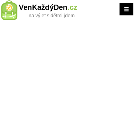
VenKaždýDen
.cz
na výlet s dětmi jdem