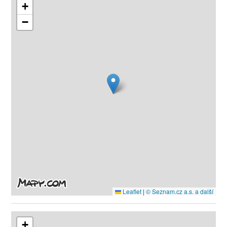
+
−
Leaflet
|
© Seznam.cz a.s. a další
+