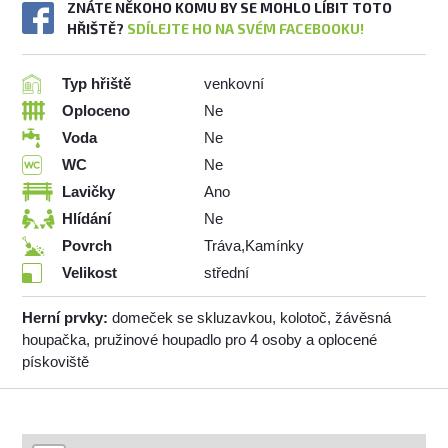
ZNÁTE NĚKOHO KOMU BY SE MOHLO LÍBIT TOTO
HŘIŠTĚ?
SDÍLEJTE HO NA SVÉM FACEBOOKU!
Typ hřiště
venkovní
Oploceno
Ne
Voda
Ne
WC
Ne
Lavičky
Ano
Hlídání
Ne
Povrch
Tráva,Kamínky
Velikost
střední
Herní prvky:
domeček se skluzavkou, kolotoč, žávěsná
houpačka, pružinové houpadlo pro 4 osoby a oplocené
pískoviště