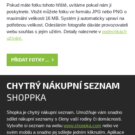
Pokud máte fotku tohoto hřiště, uvítáme pokud nám jí
poskytnete. Vložit můžete fotku ve formátu JPG nebo PNG o
maximální velikosti 16 MB. Systém ji automaticky upraví na
potřebnou velikost. Odesláním fotografie dáváte provozovateli
webu souhlas s jejím užitím. Detaily naleznete v
podmínkách
užívání.
PŘIDAT FOTKY ...
CHYTRÝ NÁKUPNÍ SEZNAM
SHOPPKA
Shopka je chytrý nákupní seznam. Umožňuje vám snadno
sdílet nákupní seznamy s členy vaší rodiny či domácnosti.
Vytvořte si seznam na webu
www.shoppka.com
nebo ve
svém mobilu a snadno jej sdílejte jedním kliknutím. Aplikace