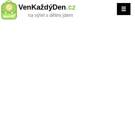
VenKaždýDen
.cz
na výlet s dětmi jdem