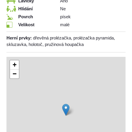
Lavičky
Ano
Hlídání
Ne
Povrch
písek
Velikost
malé
Herní prvky:
dřevěná prolézačka, prolézačka pyramida,
skluzavka, holotoč, pružinová houpačka
+
−