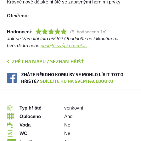
Krásné nové dětské hřiště se zábavnými herními prvky
Otevřeno:
Hodnocení:
(5, hodnoceno 1x)
Jak se Vám líbí toto hřiště? Ohodnoťte ho kliknutím na
hvězdičku nebo
přidejte svůj komentář.
ZPĚT NA MAPU / SEZNAM HŘIŠŤ
ZNÁTE NĚKOHO KOMU BY SE MOHLO LÍBIT TOTO
HŘIŠTĚ?
SDÍLEJTE HO NA SVÉM FACEBOOKU!
Typ hřiště
venkovní
Oploceno
Ano
Voda
Ne
WC
Ne