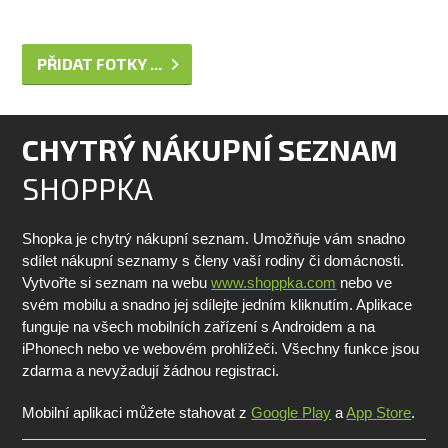
PŘIDAT FOTKY ...
CHYTRÝ NÁKUPNÍ SEZNAM
SHOPPKA
Shopka je chytrý nákupní seznam. Umožňuje vám snadno
sdílet nákupní seznamy s členy vaší rodiny či domácnosti.
Vytvořte si seznam na webu
www.shoppka.com
nebo ve
svém mobilu a snadno jej sdílejte jedním kliknutím. Aplikace
funguje na všech mobilních zařízení s Androidem a na
iPhonech nebo ve webovém prohlížeči. Všechny funkce jsou
zdarma a nevyžadují žádnou registraci.
Mobilní aplikaci můžete stahovat z
Google Play
a
App Store
.