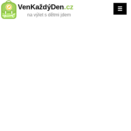
VenKaždýDen
.cz
na výlet s dětmi jdem