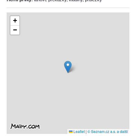
+
−
Leaflet
|
© Seznam.cz a.s. a další