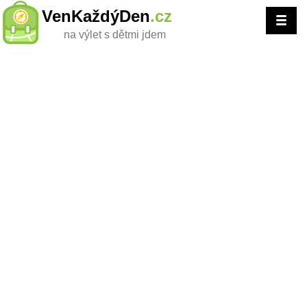
VenKaždýDen
.cz
na výlet s dětmi jdem