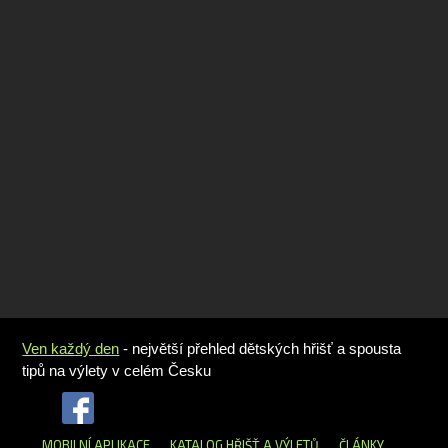
Ven každý den
- největší přehled dětských hřišť a spousta
tipů na výlety v celém Česku
MOBILNÍ APLIKACE
KATALOG HŘIŠŤ
A VÝLETŮ
ČLÁNKY