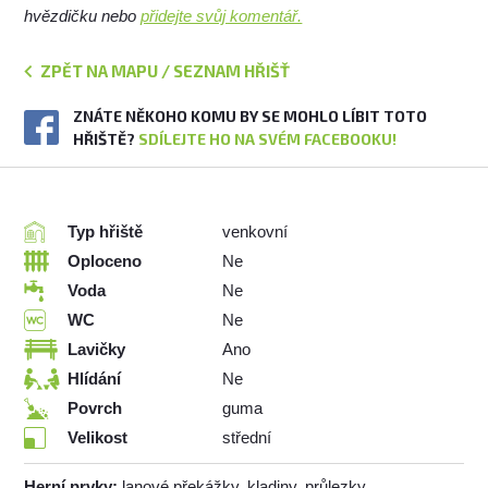
hvězdičku nebo
přidejte svůj komentář.
ZPĚT NA MAPU / SEZNAM HŘIŠŤ
ZNÁTE NĚKOHO KOMU BY SE MOHLO LÍBIT TOTO
HŘIŠTĚ?
SDÍLEJTE HO NA SVÉM FACEBOOKU!
Typ hřiště
venkovní
Oploceno
Ne
Voda
Ne
WC
Ne
Lavičky
Ano
Hlídání
Ne
Povrch
guma
Velikost
střední
Herní prvky:
lanové překážky, kladiny, průlezky