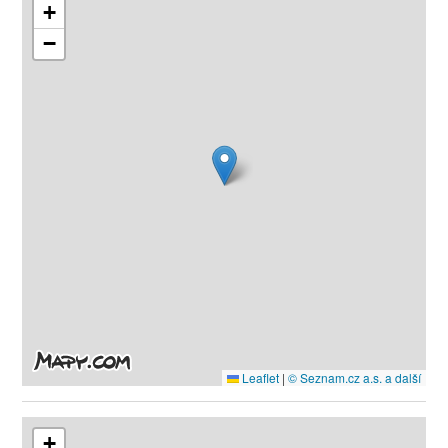
+
−
Leaflet
|
© Seznam.cz a.s. a další
+