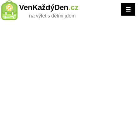
VenKaždýDen
.cz
na výlet s dětmi jdem