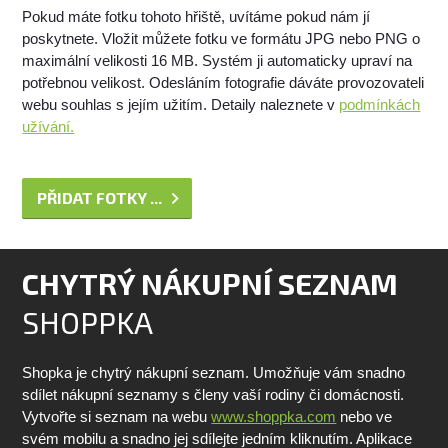
Pokud máte fotku tohoto hřiště, uvítáme pokud nám jí
poskytnete. Vložit můžete fotku ve formátu JPG nebo PNG o
maximální velikosti 16 MB. Systém ji automaticky upraví na
potřebnou velikost. Odesláním fotografie dáváte provozovateli
webu souhlas s jejím užitím. Detaily naleznete v
podmínkách
užívání.
PŘIDAT FOTKY ...
CHYTRÝ NÁKUPNÍ SEZNAM
SHOPPKA
Shopka je chytrý nákupní seznam. Umožňuje vám snadno
sdílet nákupní seznamy s členy vaší rodiny či domácnosti.
Vytvořte si seznam na webu
www.shoppka.com
nebo ve
svém mobilu a snadno jej sdílejte jedním kliknutím. Aplikace