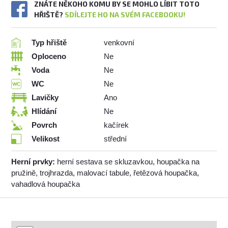
ZNÁTE NĚKOHO KOMU BY SE MOHLO LÍBIT TOTO
HŘIŠTĚ?
SDÍLEJTE HO NA SVÉM FACEBOOKU!
Typ hřiště
venkovní
Oploceno
Ne
Voda
Ne
WC
Ne
Lavičky
Ano
Hlídání
Ne
Povrch
kačírek
Velikost
střední
Herní prvky:
herní sestava se skluzavkou, houpačka na
pružině, trojhrazda, malovací tabule, řetězová houpačka,
vahadlová houpačka