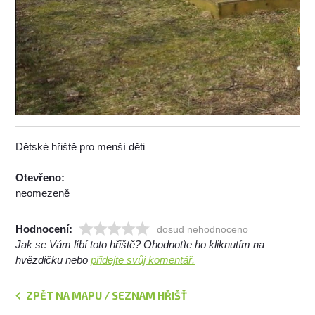
Dětské hřiště pro menší děti
Otevřeno:
neomezeně
Hodnocení:
dosud nehodnoceno
Jak se Vám líbí toto hřiště? Ohodnoťte ho kliknutím na
hvězdičku nebo
přidejte svůj komentář.
ZPĚT NA MAPU / SEZNAM HŘIŠŤ