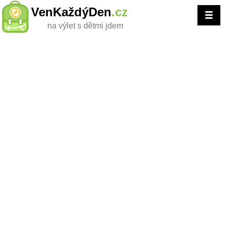
VenKaždýDen
.cz
na výlet s dětmi jdem