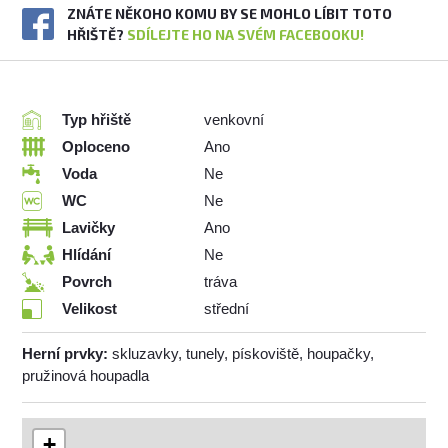
ZNÁTE NĚKOHO KOMU BY SE MOHLO LÍBIT TOTO
HŘIŠTĚ?
SDÍLEJTE HO NA SVÉM FACEBOOKU!
Typ hřiště
venkovní
Oploceno
Ano
Voda
Ne
WC
Ne
Lavičky
Ano
Hlídání
Ne
Povrch
tráva
Velikost
střední
Herní prvky:
skluzavky, tunely, pískoviště, houpačky,
pružinová houpadla
+