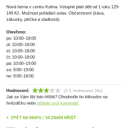
Nová herna v centru Kolína. Vstupné platí děti od 1 roku 129-
149 Kč. Možnost pořádání oslav. Občerstvení (káva,
zákusky, pitíčka a sladkosti).
Otevřeno:
po: 10:00–18:00
út: 10:00–18:00
st: 10:00–18:00
čt: 10:00–18:00
pá: 10:00–19:00
so: 9:00–19:00
ne: 9:00–18:00
Hodnocení:
(3.3, hodnoceno 24x)
Jak se Vám líbí toto hřiště? Ohodnoťte ho kliknutím na
hvězdičku nebo
přidejte svůj komentář.
ZPĚT NA MAPU / SEZNAM HŘIŠŤ