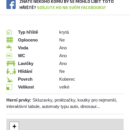
ZNÁTE NĚKOHO KOMU BY SE MOHLO LÍBIT TOTO
HŘIŠTĚ?
SDÍLEJTE HO NA SVÉM FACEBOOKU!
Typ hřiště
krytá
Oploceno
Ne
Voda
Ano
WC
Ano
Lavičky
Ano
Hlídání
Ne
Povrch
Koberec
Velikost
velké
Herní prvky:
Skluzavky, prolézačky, koutky pro nejmenší,
interaktivní tabule, automaty typu auto, dinosaur...
+