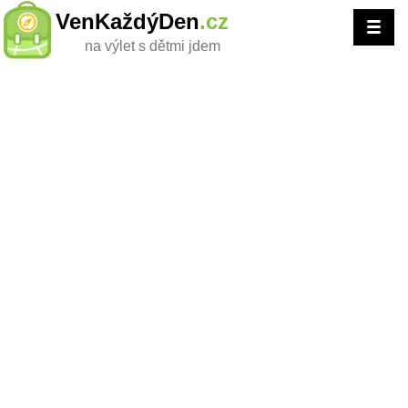
VenKaždýDen
.cz
na výlet s dětmi jdem