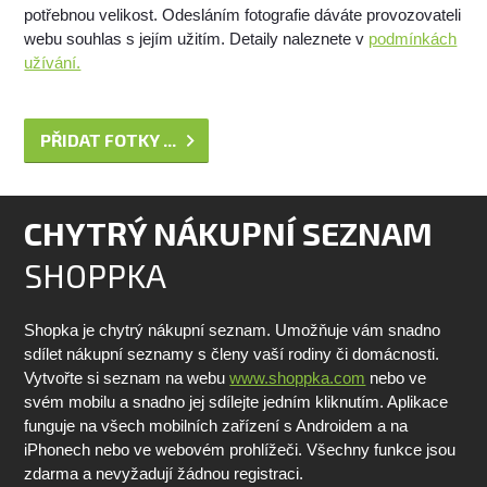
potřebnou velikost. Odesláním fotografie dáváte provozovateli
webu souhlas s jejím užitím. Detaily naleznete v
podmínkách
užívání.
PŘIDAT FOTKY ...
CHYTRÝ NÁKUPNÍ SEZNAM
SHOPPKA
Shopka je chytrý nákupní seznam. Umožňuje vám snadno
sdílet nákupní seznamy s členy vaší rodiny či domácnosti.
Vytvořte si seznam na webu
www.shoppka.com
nebo ve
svém mobilu a snadno jej sdílejte jedním kliknutím. Aplikace
funguje na všech mobilních zařízení s Androidem a na
iPhonech nebo ve webovém prohlížeči. Všechny funkce jsou
zdarma a nevyžadují žádnou registraci.