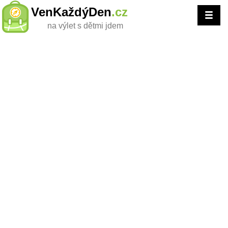
VenKaždýDen
.cz
na výlet s dětmi jdem