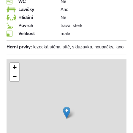
WC
Ne
Lavičky
Ano
Hlídání
Ne
Povrch
tráva, štěrk
Velikost
malé
Herní prvky:
lezecká stěna, sítě, skluzavka, houpačky, lano
+
−