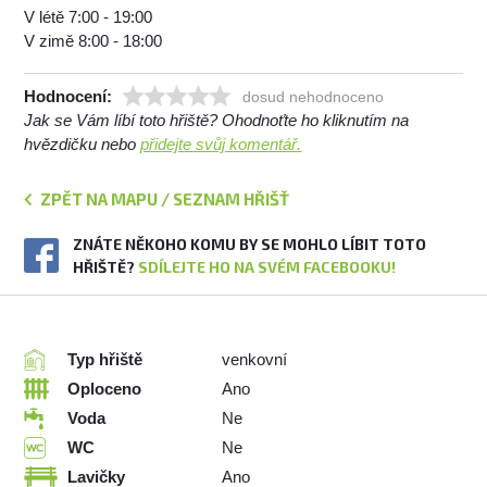
V létě 7:00 - 19:00
V zimě 8:00 - 18:00
Hodnocení:
dosud nehodnoceno
Jak se Vám líbí toto hřiště? Ohodnoťte ho kliknutím na
hvězdičku nebo
přidejte svůj komentář.
ZPĚT NA MAPU / SEZNAM HŘIŠŤ
ZNÁTE NĚKOHO KOMU BY SE MOHLO LÍBIT TOTO
HŘIŠTĚ?
SDÍLEJTE HO NA SVÉM FACEBOOKU!
Typ hřiště
venkovní
Oploceno
Ano
Voda
Ne
WC
Ne
Lavičky
Ano