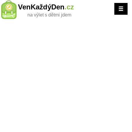
VenKaždýDen
.cz
na výlet s dětmi jdem