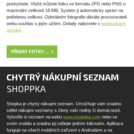
poskytnete. Vložit můžete fotku ve formátu JPG nebo PNG o
maximální velikosti 16 MB. Systém ji automaticky upraví na
potřebnou velikost. Odesláním fotografie dáváte provozovateli
webu souhlas s jejím užitím. Detaily naleznete v
podmínkách
užívání.
PŘIDAT FOTKY ...
CHYTRÝ NÁKUPNÍ SEZNAM
SHOPPKA
Shopka je chytrý nákupní seznam. Umožňuje vám snadno
sdílet nákupní seznamy s členy vaší rodiny či domácnosti.
Vytvořte si seznam na webu
www.shoppka.com
nebo ve
svém mobilu a snadno jej sdílejte jedním kliknutím. Aplikace
funguje na všech mobilních zařízení s Androidem a na