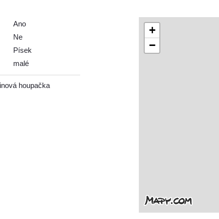
Ano
+
Ne
−
Písek
malé
žinová houpačka