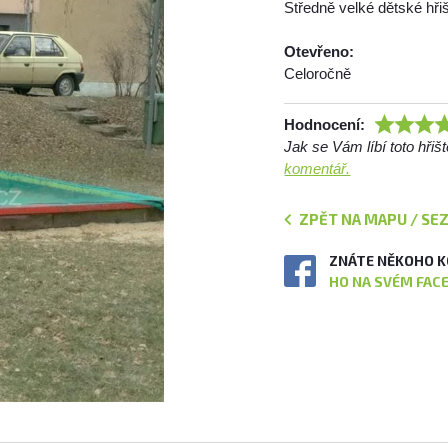
Středně velké dětské hři
Otevřeno:
Celoročně
Hodnocení:
Jak se Vám líbí toto hři
komentář.
ZPĚT NA MAPU / SE
ZNÁTE NĚKOHO K
HO NA SVÉM FAC