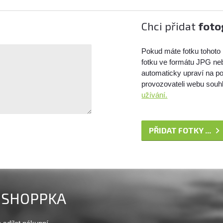
Chci přidat
foto
Pokud máte fotku tohoto 
fotku ve formátu JPG ne
automaticky upraví na po
provozovateli webu souhl
užívání.
PŘIDAT FOTKY ...
SHOPPKA