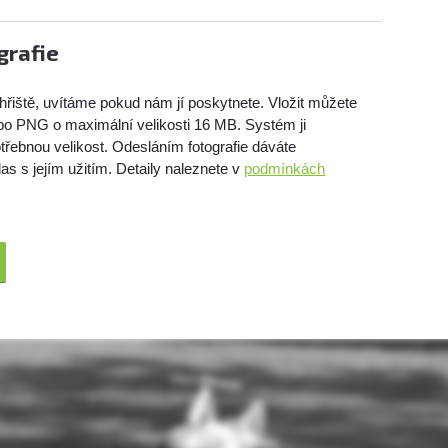
grafie
hřiště, uvítáme pokud nám jí poskytnete. Vložit můžete
bo PNG o maximální velikosti 16 MB. Systém ji
třebnou velikost. Odesláním fotografie dáváte
as s jejím užitím. Detaily naleznete v
podmínkách