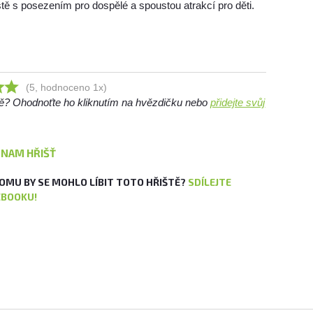
ště s posezením pro dospělé a spoustou atrakcí pro děti.
(5, hodnoceno 1x)
ště? Ohodnoťte ho kliknutím na hvězdičku nebo
přidejte svůj
ZNAM HŘIŠŤ
OMU BY SE MOHLO LÍBIT TOTO HŘIŠTĚ?
SDÍLEJTE
EBOOKU!