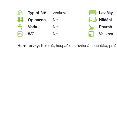
Typ hřiště
venkovní
Lavičky
Oploceno
Ne
Hlídání
Voda
Ne
Povrch
WC
Ne
Velikost
Herní prvky:
Kolotoč, houpačka, závěsná houpačka, pru