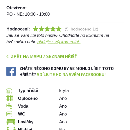
Otevřeno:
PO - NE: 10:00 - 19:00
Hodnocení:
(5, hodnoceno 1x)
Jak se Vám líbí toto hřiště? Ohodnoťte ho kliknutím na
hvězdičku nebo
přidejte svůj komentář.
ZPĚT NA MAPU / SEZNAM HŘIŠŤ
ZNÁTE NĚKOHO KOMU BY SE MOHLO LÍBIT TOTO
HŘIŠTĚ?
SDÍLEJTE HO NA SVÉM FACEBOOKU!
Typ hřiště
krytá
Oploceno
Ano
Voda
Ano
WC
Ano
Lavičky
Ano
Hlídání
Ne