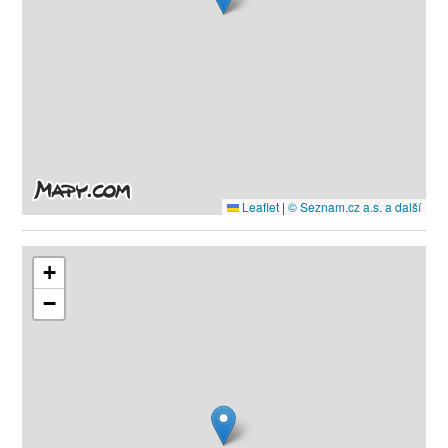
Leaflet
|
© Seznam.cz a.s. a další
+
−