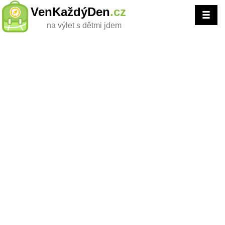
VenKaždýDen
.cz
na výlet s dětmi jdem