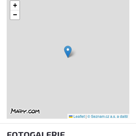
+
−
Leaflet
|
© Seznam.cz a.s. a další
FOTOGALERIE