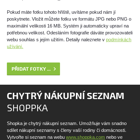
Pokud máte fotku tohoto hřiště, uvítáme pokud nám jí
poskytnete. Vložit můžete fotku ve formátu JPG nebo PNG o
maximální velikosti 16 MB. Systém ji automaticky upraví na
potřebnou velikost. Odesláním fotografie dáváte provozovateli
webu souhlas s jejím užitím. Detaily naleznete v
podmínkách
užívání.
PŘIDAT FOTKY ...
CHYTRÝ NÁKUPNÍ SEZNAM
SHOPPKA
Shopka je chytrý nákupní seznam. Umožňuje vám snadno
sdílet nákupní seznamy s členy vaší rodiny či domácnosti.
Vytvořte si seznam na webu
www.shoppka.com
nebo ve