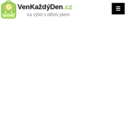
VenKaždýDen
.cz
na výlet s dětmi jdem