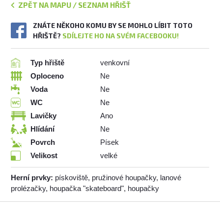
ZPĚT NA MAPU / SEZNAM HŘIŠŤ
ZNÁTE NĚKOHO KOMU BY SE MOHLO LÍBIT TOTO
HŘIŠTĚ?
SDÍLEJTE HO NA SVÉM FACEBOOKU!
Typ hřiště
venkovní
Oploceno
Ne
Voda
Ne
WC
Ne
Lavičky
Ano
Hlídání
Ne
Povrch
Písek
Velikost
velké
Herní prvky:
pískoviště, pružinové houpačky, lanové
prolézačky, houpačka "skateboard", houpačky