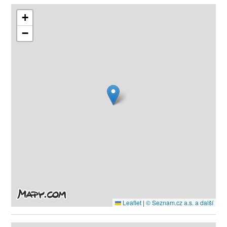
+
−
Leaflet
|
© Seznam.cz a.s. a další