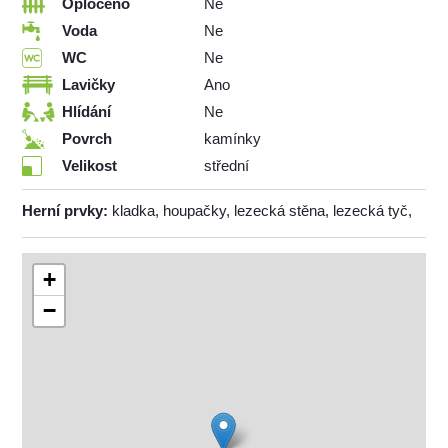
Oploceno
Ne
Voda
Ne
WC
Ne
Lavičky
Ano
Hlídání
Ne
Povrch
kamínky
Velikost
střední
Herní prvky:
kladka, houpačky, lezecká stěna, lezecká tyč,
+
−