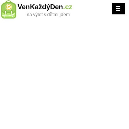
VenKaždýDen
.cz
na výlet s dětmi jdem