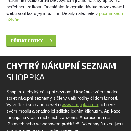
maximální velikosti 16 MB. Systém ji automaticky upraví na
potřebnou velikost. Odesláním fotografie dáváte provozovateli
webu souhlas s jejím užitím. Detaily naleznete v
podmínkách
užívání.
PŘIDAT FOTKY ...
CHYTRÝ NÁKUPNÍ SEZNAM
SHOPPKA
Shopka je chytrý nákupní seznam. Umožňuje vám snadno
sdílet nákupní seznamy s členy vaší rodiny či domácnosti.
Vytvořte si seznam na webu
www.shoppka.com
nebo ve
svém mobilu a snadno jej sdílejte jedním kliknutím. Aplikace
funguje na všech mobilních zařízení s Androidem a na
iPhonech nebo ve webovém prohlížeči. Všechny funkce jsou
zdarma a nevyžadují žádnou registraci.