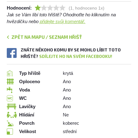
Hodnocení:
(1, hodnoceno 1x)
Jak se Vám líbí toto hřiště? Ohodnoťte ho kliknutím na
hvězdičku nebo
přidejte svůj komentář.
ZPĚT NA MAPU / SEZNAM HŘIŠŤ
ZNÁTE NĚKOHO KOMU BY SE MOHLO LÍBIT TOTO
HŘIŠTĚ?
SDÍLEJTE HO NA SVÉM FACEBOOKU!
Typ hřiště
krytá
Oploceno
Ano
Voda
Ano
WC
Ano
Lavičky
Ano
Hlídání
Ne
Povrch
koberec
Velikost
střední