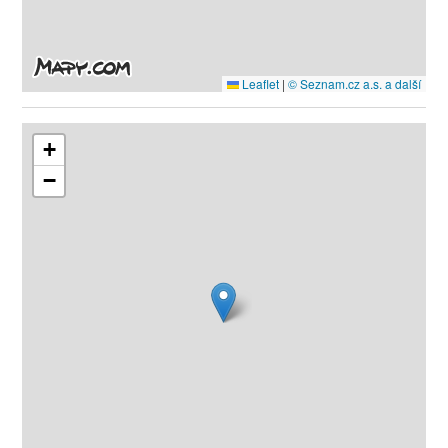
Leaflet
|
© Seznam.cz a.s. a další
+
−