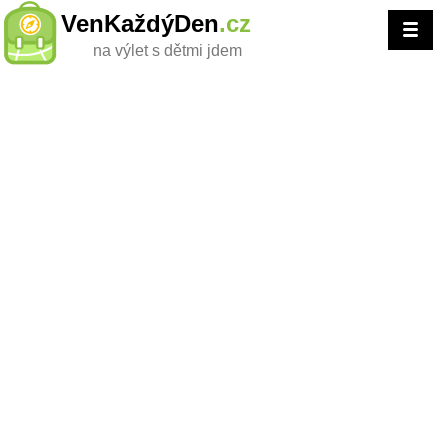
VenKaždýDen
.cz
na výlet s dětmi jdem