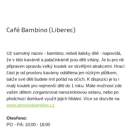
Café Bambino (Liberec)
Už samotný název - bambino, neboli italsky dítě - napovídá,
že v této kavárně a palačinkárně jsou děti vítány. Je tu pro ně
připraven opravdu velký koutek se skvělými atrakcemi. Hrací
část je od prostoru kavárny oddělena jen nízkým plůtkem,
takže své děti budete mít pořád na očích. K dispozici je tu i
malý koutek pro nejmenší děti do 1 roku. Máte možnost zde
vašim dětem zorganizovat narozeninovou oslavu, nebo po
předchozí domluvě využít jejich hlídání. Více se dozvíte na
www.pensionbambino.cz
Otevřeno:
PO - PÁ: 10:00 - 18:00