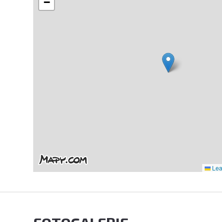
−
Leaf