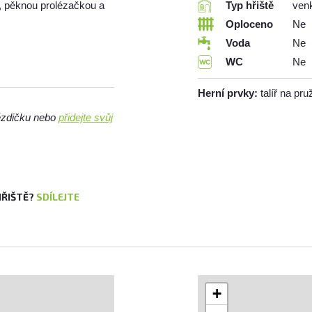
u, pěknou prolézačkou a
Typ hřiště
ven
Oploceno
Ne
Voda
Ne
WC
Ne
Herní prvky:
talíř na pr
vězdičku nebo
přidejte svůj
HŘIŠTĚ?
SDÍLEJTE
+