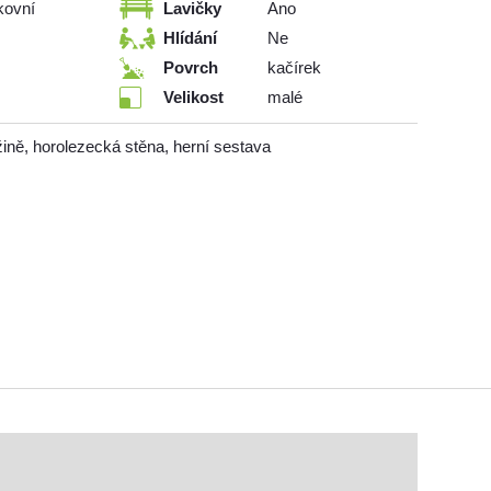
kovní
Lavičky
Ano
Hlídání
Ne
Povrch
kačírek
Velikost
malé
užině, horolezecká stěna, herní sestava