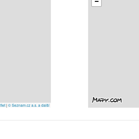
−
let
|
© Seznam.cz a.s. a další