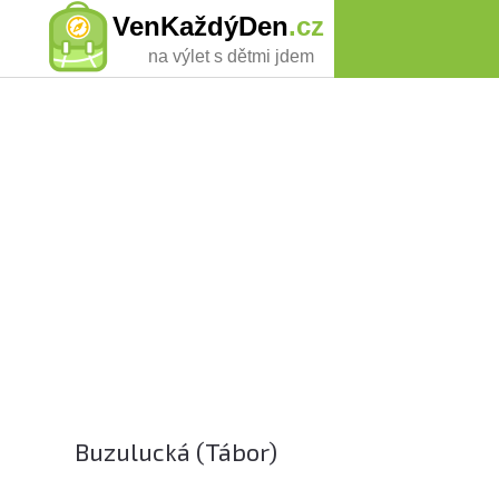
VenKaždýDen
.cz
na výlet s dětmi jdem
Buzulucká (Tábor)