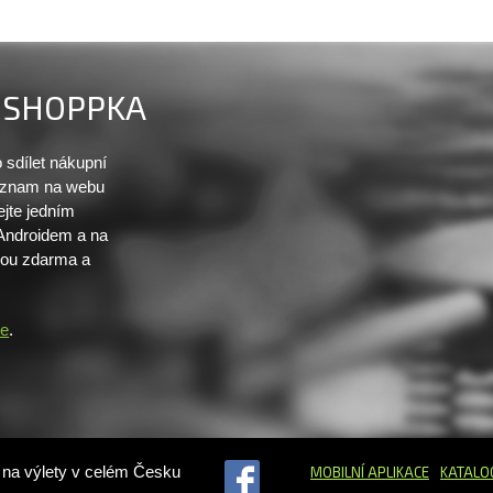
SHOPPKA
sdílet nákupní
seznam na webu
ejte jedním
 Androidem a na
sou zdarma a
re
.
ů na výlety v celém Česku
MOBILNÍ APLIKACE
KATALO