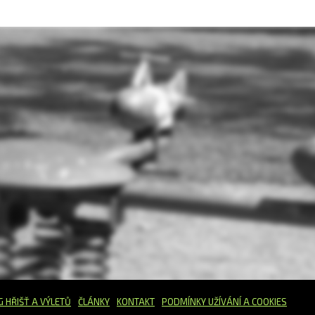
G HŘIŠŤ
A VÝLETŮ
ČLÁNKY
KONTAKT
PODMÍNKY UŽÍVÁNÍ A COOKIES