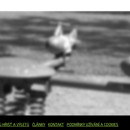
G HŘIŠŤ
A VÝLETŮ
ČLÁNKY
KONTAKT
PODMÍNKY UŽÍVÁNÍ A COOKIES