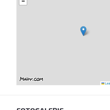
−
Leaf