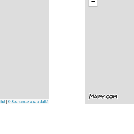
−
let
|
© Seznam.cz a.s. a další