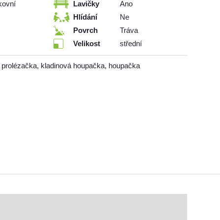
kovní
Lavičky
Ano
Hlídání
Ne
Povrch
Tráva
Velikost
střední
 prolézačka, kladinová houpačka, houpačka