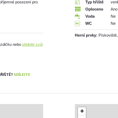
é příjemné posezení pro
Typ hřiště
ven
Oploceno
Ano
Voda
Ne
WC
Ne
Herní prvky:
Pískoviště,
vězdičku nebo
přidejte svůj
HŘIŠTĚ?
SDÍLEJTE
+