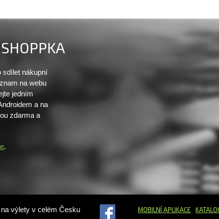
SHOPPKA
sdílet nákupní
seznam na webu
ejte jedním
 Androidem a na
sou zdarma a
re
.
ů na výlety v celém Česku
MOBILNÍ APLIKACE
KATALO