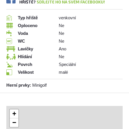
HŘIŠTĚ?
SDÍLEJTE HO NA SVÉM FACEBOOKU!
Typ hřiště
venkovní
Oploceno
Ne
Voda
Ne
WC
Ne
Lavičky
Ano
Hlídání
Ne
Povrch
Speciální
Velikost
malé
Herní prvky:
Minigolf
+
−