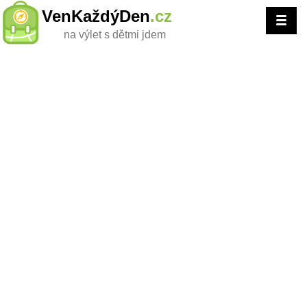
VenKaždýDen
.cz
na výlet s dětmi jdem