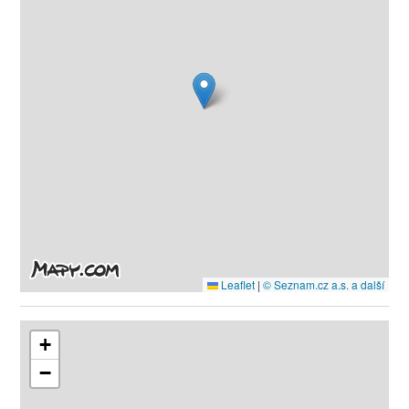
Leaflet
|
© Seznam.cz a.s. a další
+
−