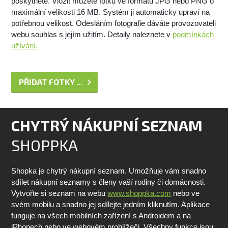
poskytnete. Vložit můžete fotku ve formátu JPG nebo PNG o
maximální velikosti 16 MB. Systém ji automaticky upraví na
potřebnou velikost. Odesláním fotografie dáváte provozovateli
webu souhlas s jejím užitím. Detaily naleznete v
podmínkách
užívání.
PŘIDAT FOTKY ...
CHYTRÝ NÁKUPNÍ SEZNAM
SHOPPKA
Shopka je chytrý nákupní seznam. Umožňuje vám snadno
sdílet nákupní seznamy s členy vaší rodiny či domácnosti.
Vytvořte si seznam na webu
www.shoppka.com
nebo ve
svém mobilu a snadno jej sdílejte jedním kliknutím. Aplikace
funguje na všech mobilních zařízení s Androidem a na
iPhonech nebo ve webovém prohlížeči. Všechny funkce jsou