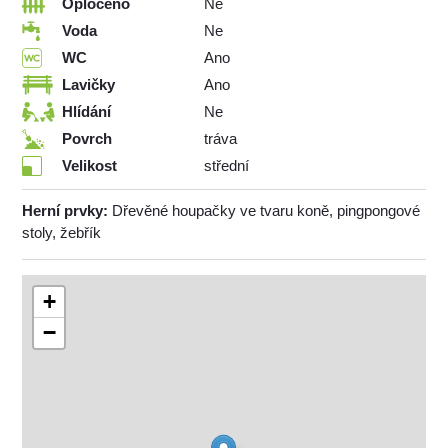
Oploceno
Ne
Voda
Ne
WC
Ano
Lavičky
Ano
Hlídání
Ne
Povrch
tráva
Velikost
střední
Herní prvky:
Dřevěné houpačky ve tvaru koně, pingpongové
stoly, žebřík
+
−