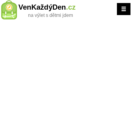
VenKaždýDen
.cz
na výlet s dětmi jdem