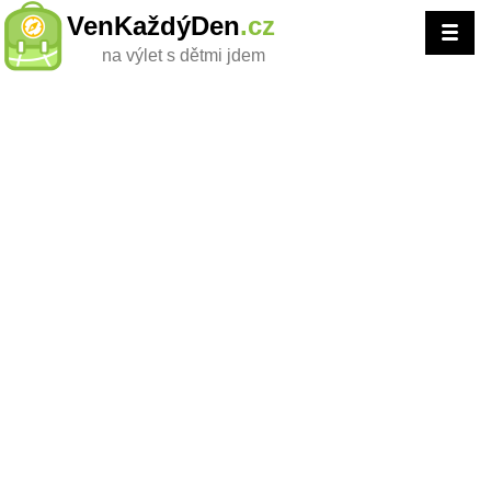
VenKaždýDen
.cz
na výlet s dětmi jdem