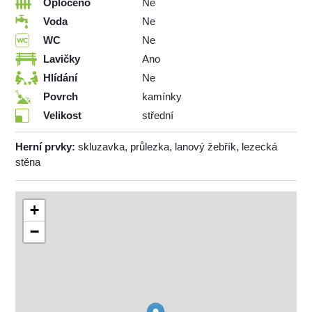
Oploceno
Ne
Voda
Ne
WC
Ne
Lavičky
Ano
Hlídání
Ne
Povrch
kamínky
Velikost
střední
Herní prvky:
skluzavka, průlezka, lanový žebřík, lezecká
stěna
+
−