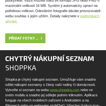
poskytnete. Vložit můžete fotku ve formátu JPG nebo PNG o
maximální velikosti 16 MB. Systém ji automaticky upraví na
potřebnou velikost. Odesláním fotografie dáváte provozovateli
webu souhlas s jejím užitím. Detaily naleznete v
podmínkách
užívání.
PŘIDAT FOTKY ...
CHYTRÝ NÁKUPNÍ SEZNAM
SHOPPKA
Shopka je chytrý nákupní seznam. Umožňuje vám snadno
sdílet nákupní seznamy s členy vaší rodiny či domácnosti.
Vytvořte si seznam na webu
www.shoppka.com
nebo ve
svém mobilu a snadno jej sdílejte jedním kliknutím. Aplikace
funguje na všech mobilních zařízení s Androidem a na
iPhonech nebo ve webovém prohlížeči. Všechny funkce jsou