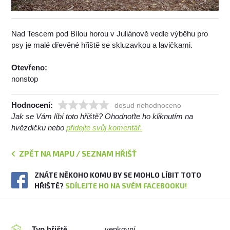
Nad Tescem pod Bílou horou v Juliánově vedle výběhu pro
psy je malé dřevěné hřiště se skluzavkou a lavičkami.
Otevřeno:
nonstop
Hodnocení:
dosud nehodnoceno
Jak se Vám líbí toto hřiště? Ohodnoťte ho kliknutím na
hvězdičku nebo
přidejte svůj komentář.
ZPĚT NA MAPU / SEZNAM HŘIŠŤ
ZNÁTE NĚKOHO KOMU BY SE MOHLO LÍBIT TOTO
HŘIŠTĚ?
SDÍLEJTE HO NA SVÉM FACEBOOKU!
Typ hřiště
venkovní