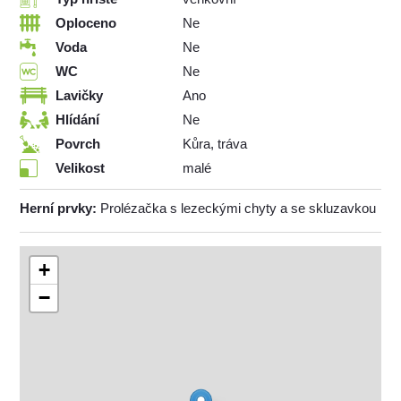
Oploceno
Ne
Voda
Ne
WC
Ne
Lavičky
Ano
Hlídání
Ne
Povrch
Kůra, tráva
Velikost
malé
Herní prvky:
Prolézačka s lezeckými chyty a se skluzavkou
+
−