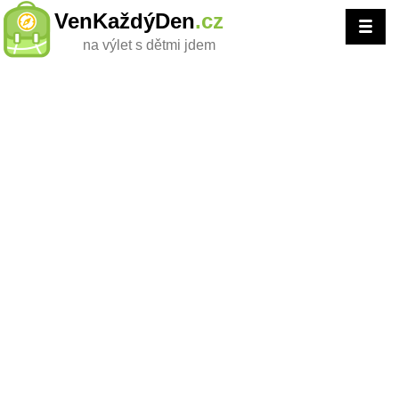
VenKaždýDen
.cz
na výlet s dětmi jdem