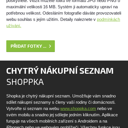
poskytnete. Vložit můžete fotku ve formátu JPG nebo PNG o
maximální velikosti 16 MB. Systém ji automaticky upraví na
potřebnou velikost. Odesláním fotografie dáváte provozovateli
webu souhlas s jejím užitím. Detaily naleznete v
podmínkách
užívání.
PŘIDAT FOTKY ...
CHYTRÝ NÁKUPNÍ SEZNAM
SHOPPKA
Shopka je chytrý nákupní seznam. Umožňuje vám snadno
sdílet nákupní seznamy s členy vaší rodiny či domácnosti.
Vytvořte si seznam na webu
www.shoppka.com
nebo ve
svém mobilu a snadno jej sdílejte jedním kliknutím. Aplikace
funguje na všech mobilních zařízení s Androidem a na
iPhonech nebo ve webovém prohlížeči. Všechny funkce jsou