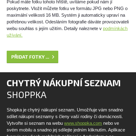
Pokud máte fotku tohoto hřiště, uvítáme pokud nám jí
poskytnete. Vložit můžete fotku ve formátu JPG nebo PNG o
maximální velikosti 16 MB. Systém ji automaticky upraví na
potřebnou velikost. Odesláním fotografie dáváte provozovateli
webu souhlas s jejím užitím. Detaily naleznete v
podmínkách
užívání.
PŘIDAT FOTKY ...
CHYTRÝ NÁKUPNÍ SEZNAM
SHOPPKA
Shopka je chytrý nákupní seznam. Umožňuje vám snadno
sdílet nákupní seznamy s členy vaší rodiny či domácnosti.
Vytvořte si seznam na webu
www.shoppka.com
nebo ve
svém mobilu a snadno jej sdílejte jedním kliknutím. Aplikace