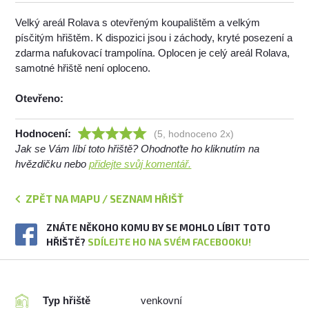
Velký areál Rolava s otevřeným koupalištěm a velkým
písčitým hřištěm. K dispozici jsou i záchody, kryté posezení a
zdarma nafukovací trampolína. Oplocen je celý areál Rolava,
samotné hřiště není oploceno.
Otevřeno:
Hodnocení:
(5, hodnoceno 2x)
Jak se Vám líbí toto hřiště? Ohodnoťte ho kliknutím na
hvězdičku nebo
přidejte svůj komentář.
ZPĚT NA MAPU / SEZNAM HŘIŠŤ
ZNÁTE NĚKOHO KOMU BY SE MOHLO LÍBIT TOTO
HŘIŠTĚ?
SDÍLEJTE HO NA SVÉM FACEBOOKU!
Typ hřiště
venkovní