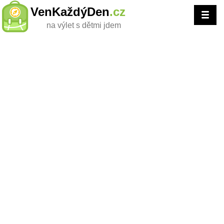
VenKaždýDen
.cz
na výlet s dětmi jdem