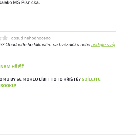
edaleko MŠ Písnička.
dosud nehodnoceno
ště? Ohodnoťte ho kliknutím na hvězdičku nebo
přidejte svůj
ZNAM HŘIŠŤ
OMU BY SE MOHLO LÍBIT TOTO HŘIŠTĚ?
SDÍLEJTE
EBOOKU!