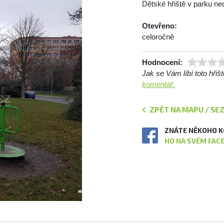
Dětské hřiště v parku n
Otevřeno:
celoročně
Hodnocení:
Jak se Vám líbí toto hři
komentář.
ZPĚT NA MAPU / SE
ZNÁTE NĚKOHO K
HO NA SVÉM FAC