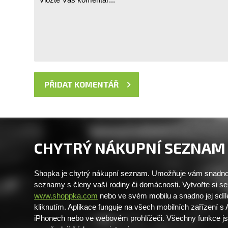
CHYTRÝ NÁKUPNÍ SEZNAM
Shopka je chytrý nákupní seznam. Umožňuje vám snadno 
seznamy s členy vaší rodiny či domácnosti. Vytvořte si 
www.shoppka.com
nebo ve svém mobilu a snadno jej sdíl
kliknutím. Aplikace funguje na všech mobilních zařízení s
iPhonech nebo ve webovém prohlížeči. Všechny funkce j