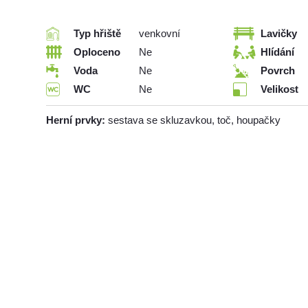
Typ hřiště
venkovní
Lavičky
Oploceno
Ne
Hlídání
Voda
Ne
Povrch
WC
Ne
Velikost
Herní prvky:
sestava se skluzavkou, toč, houpačky