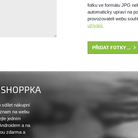
fotku ve formátu JPG ne
automaticky upraví na po
provozovateli webu souhl
užívání.
PŘIDAT FOTKY ...
SHOPPKA
sdílet nákupní
seznam na webu
ejte jedním
 Androidem a na
sou zdarma a