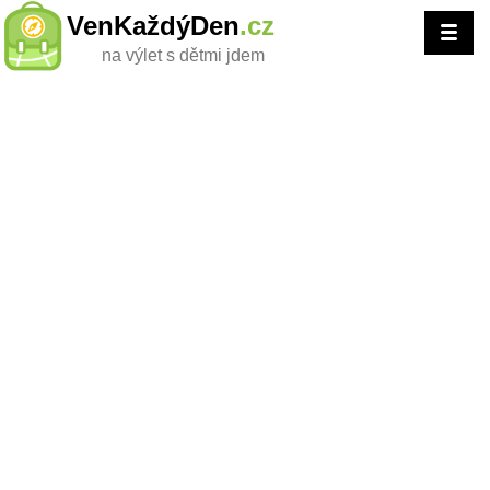
VenKaždýDen
.cz
na výlet s dětmi jdem