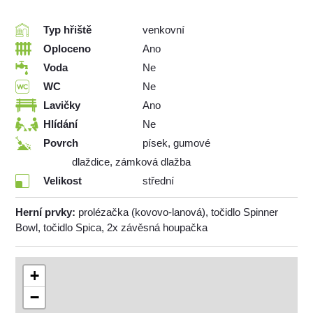
Typ hřiště
venkovní
Oploceno
Ano
Voda
Ne
WC
Ne
Lavičky
Ano
Hlídání
Ne
Povrch
písek, gumové
dlaždice, zámková dlažba
Velikost
střední
Herní prvky:
prolézačka (kovovo-lanová), točidlo Spinner
Bowl, točidlo Spica, 2x závěsná houpačka
+
−