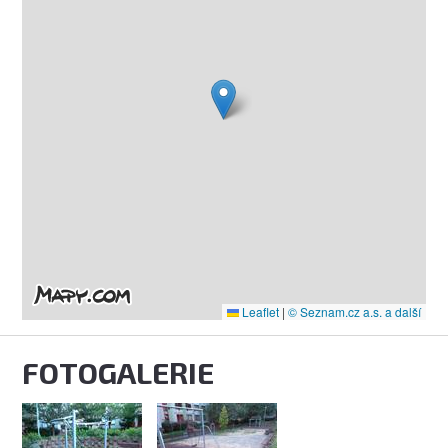
Leaflet
|
© Seznam.cz a.s. a další
FOTOGALERIE