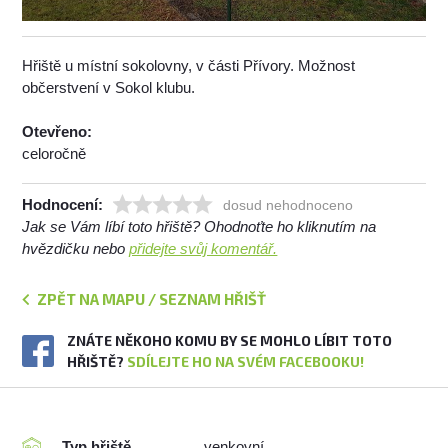
Hřiště u místní sokolovny, v části Přívory. Možnost
občerstvení v Sokol klubu.
Otevřeno:
celoročně
Hodnocení:
dosud nehodnoceno
Jak se Vám líbí toto hřiště? Ohodnoťte ho kliknutím na
hvězdičku nebo
přidejte svůj komentář.
ZPĚT NA MAPU / SEZNAM HŘIŠŤ
ZNÁTE NĚKOHO KOMU BY SE MOHLO LÍBIT TOTO
HŘIŠTĚ?
SDÍLEJTE HO NA SVÉM FACEBOOKU!
Typ hřiště
venkovní