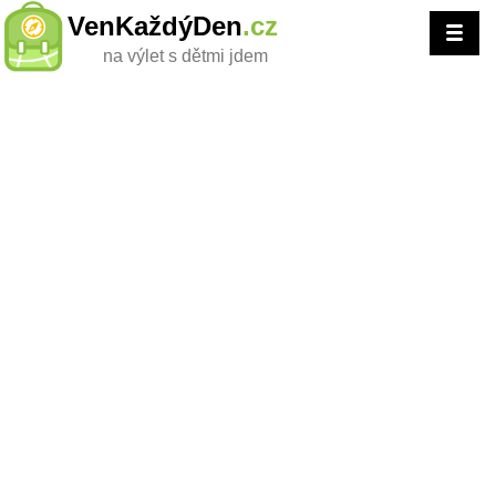
VenKaždýDen
.cz
na výlet s dětmi jdem