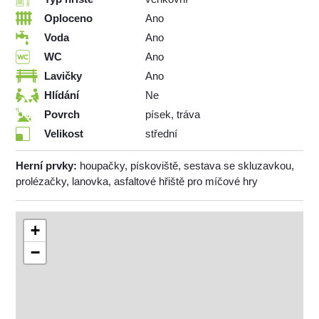
Oploceno
Ano
Voda
Ano
WC
Ano
Lavičky
Ano
Hlídání
Ne
Povrch
písek, tráva
Velikost
střední
Herní prvky:
houpačky, pískoviště, sestava se skluzavkou,
prolézačky, lanovka, asfaltové hřiště pro míčové hry
+
−