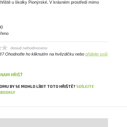
hřiště u školky Pionýrské. V krásném prostředí mimo
30
vřeno
dosud nehodnoceno
ště? Ohodnoťte ho kliknutím na hvězdičku nebo
přidejte svůj
ZNAM HŘIŠŤ
OMU BY SE MOHLO LÍBIT TOTO HŘIŠTĚ?
SDÍLEJTE
EBOOKU!