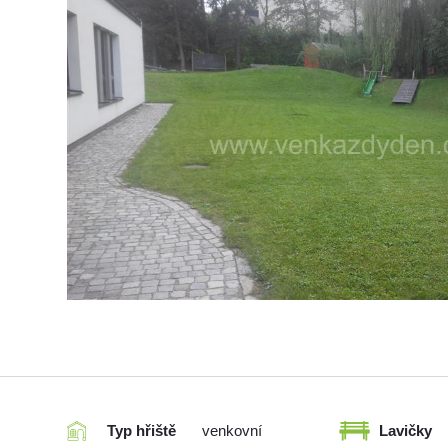
Typ hřiště
venkovní
Lavičky