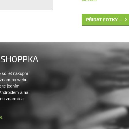
PŘIDAT FOTKY ...
SHOPPKA
sdílet nákupní
seznam na webu
ejte jedním
 Androidem a na
sou zdarma a
re
.