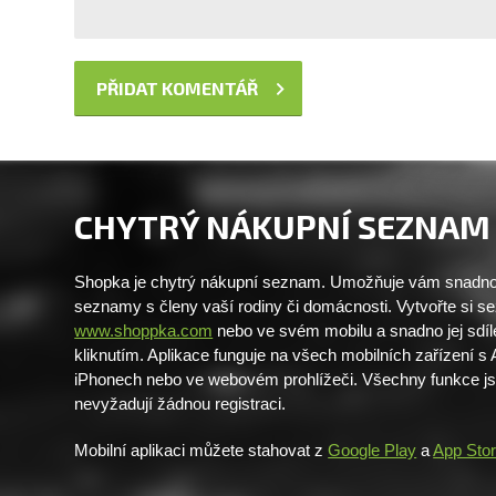
CHYTRÝ NÁKUPNÍ SEZNAM
Shopka je chytrý nákupní seznam. Umožňuje vám snadno 
seznamy s členy vaší rodiny či domácnosti. Vytvořte si 
www.shoppka.com
nebo ve svém mobilu a snadno jej sdíl
kliknutím. Aplikace funguje na všech mobilních zařízení s
iPhonech nebo ve webovém prohlížeči. Všechny funkce j
nevyžadují žádnou registraci.
Mobilní aplikaci můžete stahovat z
Google Play
a
App Sto