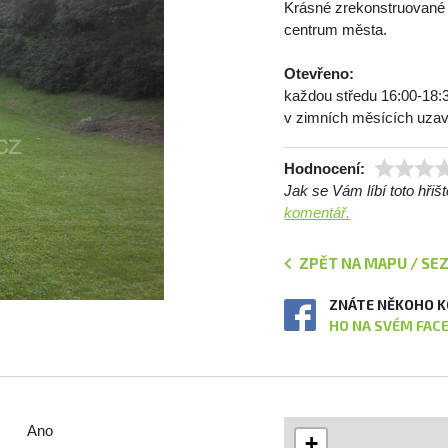
Krásné zrekonstruované 
centrum města.
Otevřeno:
každou středu 16:00-18:
v zimních měsících uza
Hodnocení:
Jak se Vám líbí toto hři
komentář.
ZPĚT NA MAPU / SE
ZNÁTE NĚKOHO K
HO NA SVÉM FAC
Ano
+