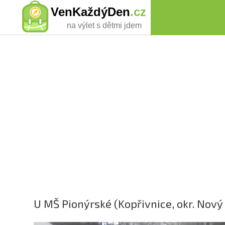
VenKaždýDen
.cz
na výlet s dětmi jdem
U MŠ Pionýrské (Kopřivnice, okr. Nový 