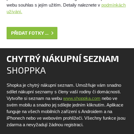
webu souhlas s jejím užitím. Detaily naleznete v
podmínkách
užívání.
PŘIDAT FOTKY ...
CHYTRÝ NÁKUPNÍ SEZNAM
SHOPPKA
Shopka je chytrý nákupní seznam. Umožňuje vám snadno
sdílet nákupní seznamy s členy vaší rodiny či domácnosti.
Vytvořte si seznam na webu
www.shoppka.com
nebo ve
svém mobilu a snadno jej sdílejte jedním kliknutím. Aplikace
funguje na všech mobilních zařízení s Androidem a na
iPhonech nebo ve webovém prohlížeči. Všechny funkce jsou
zdarma a nevyžadují žádnou registraci.