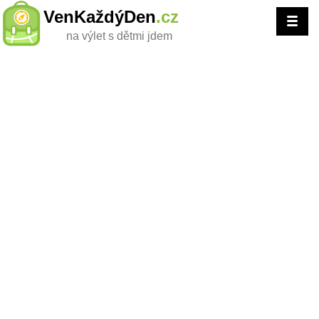
VenKaždýDen
.cz
na výlet s dětmi jdem