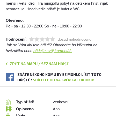
menší i větší děti. Hra minigolfu pobyt na dětském hřišti nijak
neomezuje. Hned vedle hřiště je bufet a WC.
Otevřeno:
Po - pá - 12:30 - 22:00 So - ne - 10:00 - 22:00
Hodnocení:
dosud nehodnoceno
Jak se Vám líbí toto hřiště? Ohodnoťte ho kliknutím na
hvězdičku nebo
přidejte svůj komentář.
ZPĚT NA MAPU / SEZNAM HŘIŠŤ
ZNÁTE NĚKOHO KOMU BY SE MOHLO LÍBIT TOTO
HŘIŠTĚ?
SDÍLEJTE HO NA SVÉM FACEBOOKU!
Typ hřiště
venkovní
Oploceno
Ano
Voda
Ano