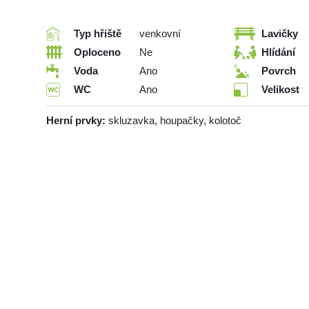
Typ hřiště
venkovní
Lavičky
Oploceno
Ne
Hlídání
Voda
Ano
Povrch
WC
Ano
Velikost
Herní prvky:
skluzavka, houpačky, kolotoč