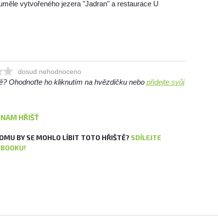
i uměle vytvořeného jezera "Jadran" a restaurace U
dosud nehodnoceno
ště? Ohodnoťte ho kliknutím na hvězdičku nebo
přidejte svůj
ZNAM HŘIŠŤ
OMU BY SE MOHLO LÍBIT TOTO HŘIŠTĚ?
SDÍLEJTE
EBOOKU!