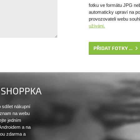
fotku ve formátu JPG ne
automaticky upraví na po
provozovateli webu souhl
užívání.
PŘIDAT FOTKY ...
SHOPPKA
sdílet nákupní
seznam na webu
ejte jedním
 Androidem a na
sou zdarma a