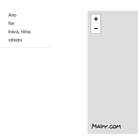
Ano
+
Ne
−
tráva, hlína
střední