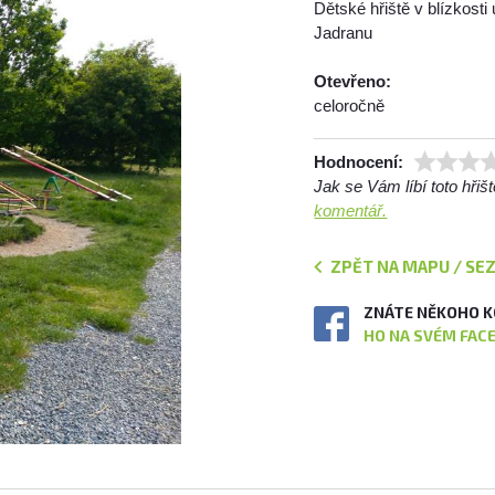
Dětské hřiště v blízkost
Jadranu
Otevřeno:
celoročně
Hodnocení:
Jak se Vám líbí toto hři
komentář.
ZPĚT NA MAPU / SE
ZNÁTE NĚKOHO K
HO NA SVÉM FAC