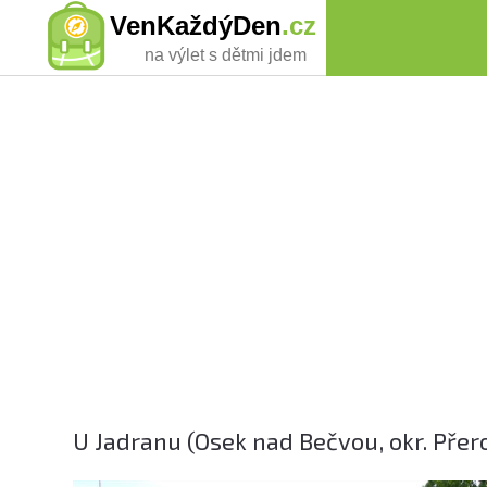
VenKaždýDen
.cz
na výlet s dětmi jdem
U Jadranu (Osek nad Bečvou, okr. Přer