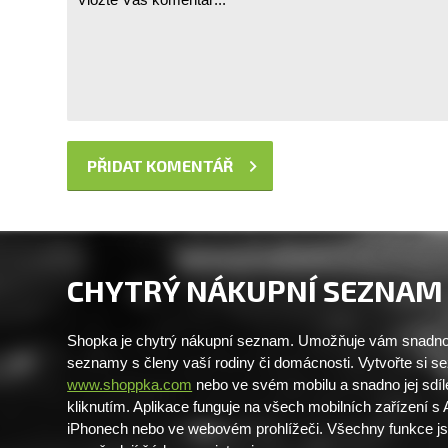
CHYTRÝ NÁKUPNÍ SEZNAM
Shopka je chytrý nákupní seznam. Umožňuje vám snadno 
seznamy s členy vaší rodiny či domácnosti. Vytvořte si 
www.shoppka.com
nebo ve svém mobilu a snadno jej sdíl
kliknutím. Aplikace funguje na všech mobilních zařízení s
iPhonech nebo ve webovém prohlížeči. Všechny funkce j