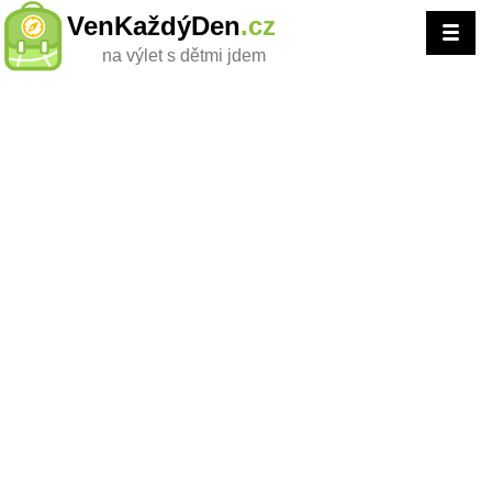
VenKaždýDen
.cz
na výlet s dětmi jdem