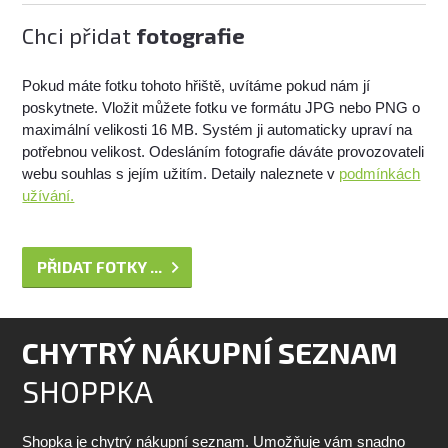
Chci přidat
fotografie
Pokud máte fotku tohoto hřiště, uvítáme pokud nám jí
poskytnete. Vložit můžete fotku ve formátu JPG nebo PNG o
maximální velikosti 16 MB. Systém ji automaticky upraví na
potřebnou velikost. Odesláním fotografie dáváte provozovateli
webu souhlas s jejím užitím. Detaily naleznete v
podmínkách
užívání.
PŘIDAT FOTKY ...
CHYTRÝ NÁKUPNÍ SEZNAM
SHOPPKA
Shopka je chytrý nákupní seznam. Umožňuje vám snadno