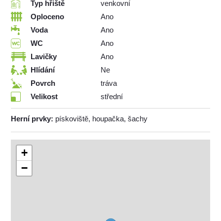
Typ hřiště
venkovní
Oploceno
Ano
Voda
Ano
WC
Ano
Lavičky
Ano
Hlídání
Ne
Povrch
tráva
Velikost
střední
Herní prvky:
pískoviště, houpačka, šachy
+
−