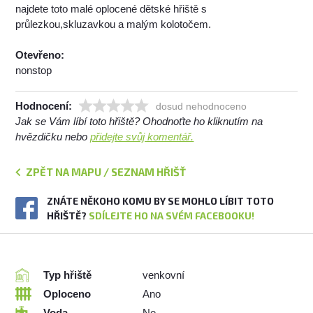
najdete toto malé oplocené dětské hřiště s
průlezkou,skluzavkou a malým kolotočem.
Otevřeno:
nonstop
Hodnocení:
dosud nehodnoceno
Jak se Vám líbí toto hřiště? Ohodnoťte ho kliknutím na
hvězdičku nebo
přidejte svůj komentář.
ZPĚT NA MAPU / SEZNAM HŘIŠŤ
ZNÁTE NĚKOHO KOMU BY SE MOHLO LÍBIT TOTO
HŘIŠTĚ?
SDÍLEJTE HO NA SVÉM FACEBOOKU!
Typ hřiště
venkovní
Oploceno
Ano
Voda
Ne