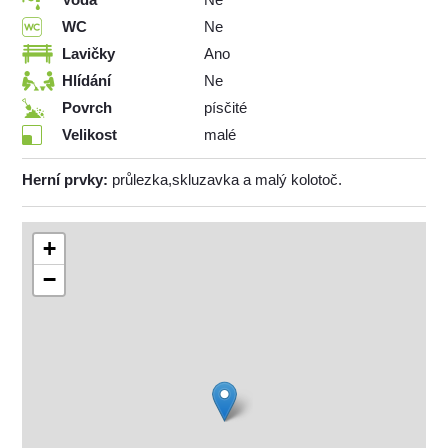
WC
Ne
Lavičky
Ano
Hlídání
Ne
Povrch
písčité
Velikost
malé
Herní prvky:
průlezka,skluzavka a malý kolotoč.
+
−