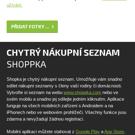
užívání.
PŘIDAT FOTKY ...
CHYTRÝ NÁKUPNÍ SEZNAM
SHOPPKA
Shopka je chytrý nákupní seznam. Umožňuje vám snadno
sdílet nákupní seznamy s členy vaší rodiny či domácnosti.
Vytvořte si seznam na webu
www.shoppka.com
nebo ve
svém mobilu a snadno jej sdílejte jedním kliknutím. Aplikace
funguje na všech mobilních zařízení s Androidem a na
iPhonech nebo ve webovém prohlížeči. Všechny funkce jsou
zdarma a nevyžadují žádnou registraci.
Mobilní aplikaci můžete stahovat z
Google Play
a
App Store
.