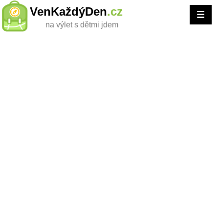
VenKaždýDen
.cz
na výlet s dětmi jdem