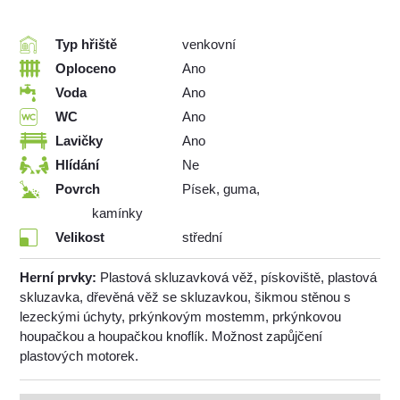
Typ hřiště
venkovní
Oploceno
Ano
Voda
Ano
WC
Ano
Lavičky
Ano
Hlídání
Ne
Povrch
Písek, guma,
kamínky
Velikost
střední
Herní prvky:
Plastová skluzavková věž, pískoviště, plastová
skluzavka, dřevěná věž se skluzavkou, šikmou stěnou s
lezeckými úchyty, prkýnkovým mostemm, prkýnkovou
houpačkou a houpačkou knoflík. Možnost zapůjčení
plastových motorek.