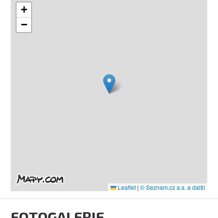
+
−
Leaflet
|
© Seznam.cz a.s. a další
FOTOGALERIE