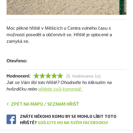
Moc pěkné hřiště v Měšicích u Centra volného času s
možností posedět a občerstvít se. Hřiště je oplocené a
zamyká se.
Otevřeno:
Hodnocení:
(5, hodnoceno 1x)
Jak se Vám líbí toto hřiště? Ohodnoťte ho kliknutím na
hvězdičku nebo
přidejte svůj komentář.
ZPĚT NA MAPU / SEZNAM HŘIŠŤ
ZNÁTE NĚKOHO KOMU BY SE MOHLO LÍBIT TOTO
HŘIŠTĚ?
SDÍLEJTE HO NA SVÉM FACEBOOKU!