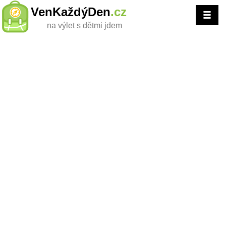
VenKaždýDen
.cz
na výlet s dětmi jdem