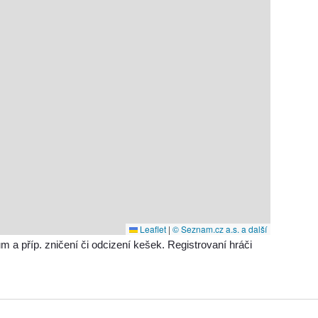
Leaflet
|
© Seznam.cz a.s. a další
příp. zničení či odcizení kešek. Registrovaní hráči