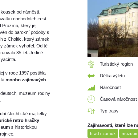
, kousek od náměstí.
žovatku obchodních cest.
d Pražma, který jej
avěn do barokní podoby s
h z Choltic, který zámek
kdy zámek vyhořel. Od té
uovalo 35 let. Jediné
yacinta.
Turistický region
ej v roce 1997 postihla
Délka výletu
ýtá
mnoho zajímavých
Náročnost
altdeutsch, muzeum rodiny
Časová náročnost
.
Typ trasy
ní šlechtické majitelky
orické retro hračky
Zajímavosti, které lze n
zeum
s historickou
hrad / zámek
muzeu
rojnice.