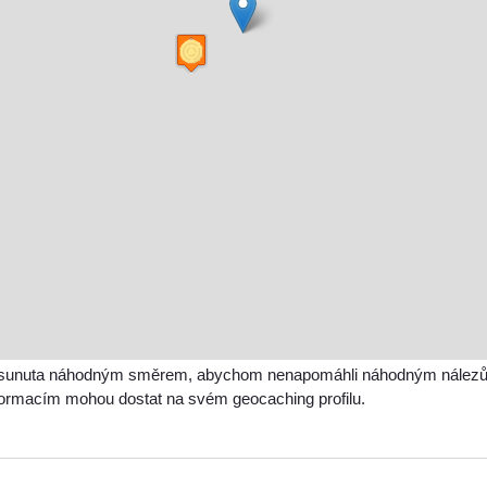
sunuta náhodným směrem, abychom nenapomáhli náhodným nálezům a 
nformacím mohou dostat na svém geocaching profilu.