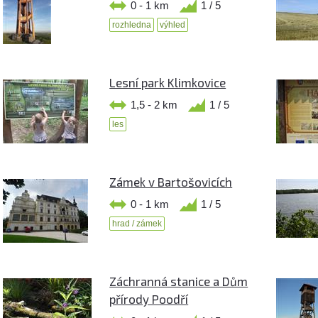
0 - 1 km
1 / 5
rozhledna
výhled
Lesní park Klimkovice
1,5 - 2 km
1 / 5
les
Zámek v Bartošovicích
0 - 1 km
1 / 5
hrad / zámek
Záchranná stanice a Dům
přírody Poodří