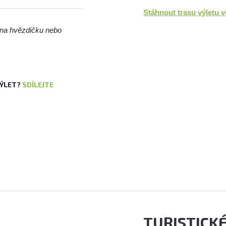
Stáhnout trasu výletu 
m na hvězdičku nebo
VÝLET?
SDÍLEJTE
TURISTICK