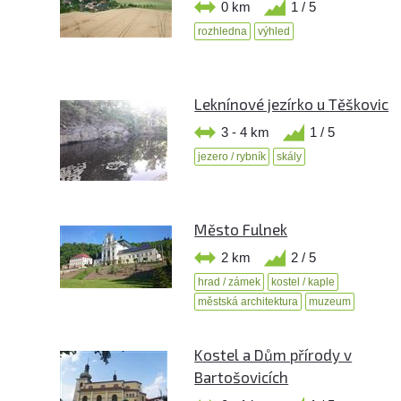
0 km
1 / 5
rozhledna
výhled
Leknínové jezírko u Těškovic
3 - 4 km
1 / 5
jezero / rybník
skály
Město Fulnek
2 km
2 / 5
hrad / zámek
kostel / kaple
městská architektura
muzeum
Kostel a Dům přírody v
Bartošovicích