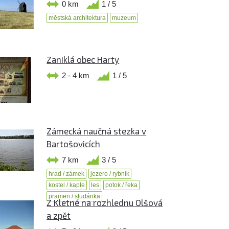
0 km
1 / 5
městská architektura
muzeum
Zaniklá obec Harty
2 - 4 km
1 / 5
Zámecká naučná stezka v
Bartošovicích
7 km
3 / 5
hrad / zámek
jezero / rybník
kostel / kaple
les
potok / řeka
pramen / studánka
Z Kletné na rozhlednu Olšová
a zpět