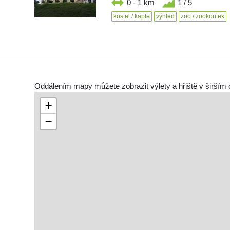
0 - 1 km
1 / 5
kostel / kaple
výhled
zoo / zookoutek
Oddálením mapy můžete zobrazit výlety a hřiště v širším 
+
−