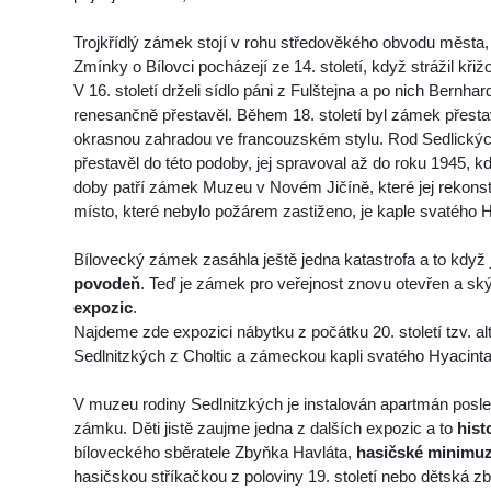
Trojkřídlý zámek stojí v rohu středověkého obvodu města
Zmínky o Bílovci pocházejí ze 14. století, když strážil kři
V 16. století drželi sídlo páni z Fulštejna a po nich Bernhar
renesančně přestavěl. Během 18. století byl zámek přest
okrasnou zahradou ve francouzském stylu. Rod Sedlickýc
přestavěl do této podoby, jej spravoval až do roku 1945, 
doby patří zámek Muzeu v Novém Jičíně, které jej rekonstr
místo, které nebylo požárem zastiženo, je kaple svatého H
Bílovecký zámek zasáhla ještě jedna katastrofa a to když j
povodeň
. Teď je zámek pro veřejnost znovu otevřen a sk
expozic
.
Najdeme zde expozici nábytku z počátku 20. století tzv. 
Sedlnitzkých z Choltic a zámeckou kapli svatého Hyacinta
V muzeu rodiny Sedlnitzkých je instalován apartmán posled
zámku. Děti jistě zaujme jedna z dalších expozic a to
hist
bíloveckého sběratele Zbyňka Havláta,
hasičské minimu
hasičskou stříkačkou z poloviny 19. století nebo dětská zb