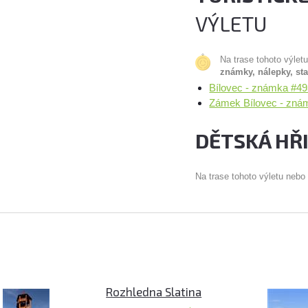
VÝLETU
Na trase tohoto výlet
známky, nálepky, st
Bílovec - známka #49
Zámek Bílovec - zná
DĚTSKÁ HŘ
Na trase tohoto výletu nebo
Rozhledna Slatina