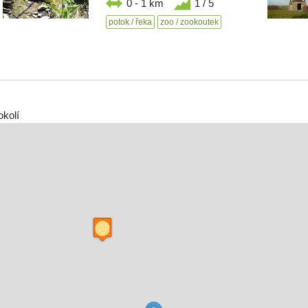
0 - 1 km
1 / 5
potok / řeka
zoo / zookoutek
okolí