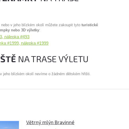
u nebo v jeho blízkém okolí můžete zakoupit tyto
turistické
ampky nebo 3D výletky
:
3, nálepka #493
mka #1999, nálepka #1999
IŠTĚ
NA TRASE VÝLETU
 v jeho blízkém okolí nevíme o žádném dětském hřišti.
Větrný mlýn Bravinné