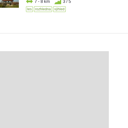
7 - 8 km
3 / 5
les
rozhledna
výhled