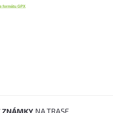
ve formátu GPX
É ZNÁMKY
NA TRASE