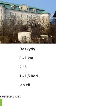
Beskydy
0 - 1 km
2 / 5
1 - 1,5 hod.
jen cíl
a výletě vidět
m