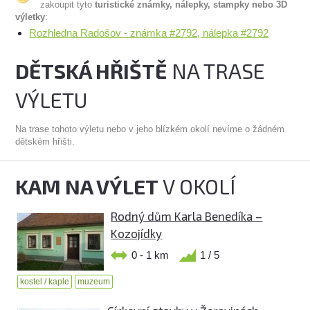
zakoupit tyto
turistické známky, nálepky, stampky nebo 3D
výletky
:
Rozhledna Radošov - známka #2792, nálepka #2792
DĚTSKÁ HŘIŠTĚ
NA TRASE
VÝLETU
Na trase tohoto výletu nebo v jeho blízkém okolí nevíme o žádném
dětském hřišti.
KAM NA VÝLET
V OKOLÍ
Rodný dům Karla Benedíka –
Kozojídky
0 - 1 km
1 / 5
kostel / kaple
muzeum