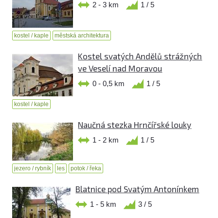
2 - 3 km
1 / 5
kostel / kaple
městská architektura
Kostel svatých Andělů strážných
ve Veselí nad Moravou
0 - 0,5 km
1 / 5
kostel / kaple
Naučná stezka Hrnčířské louky
1 - 2 km
1 / 5
jezero / rybník
les
potok / řeka
Blatnice pod Svatým Antonínkem
1 - 5 km
3 / 5