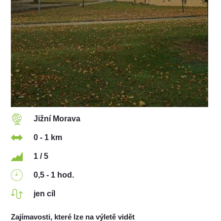
Jižní Morava
0 - 1 km
1 / 5
0,5 - 1 hod.
jen cíl
Zajímavosti, které lze na výletě vidět