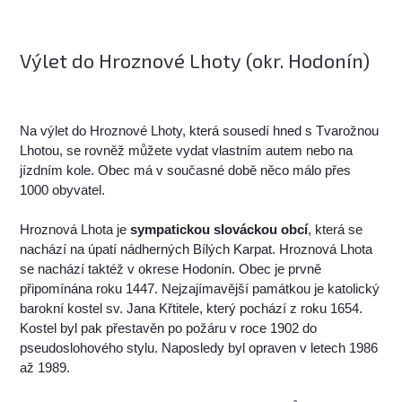
Výlet do Hroznové Lhoty (okr. Hodonín)
Na výlet do Hroznové Lhoty, která sousedí hned s Tvarožnou
Lhotou, se rovněž můžete vydat vlastním autem nebo na
jízdním kole. Obec má v současné době něco málo přes
1000 obyvatel.
Hroznová Lhota je
sympatickou slováckou obcí
, která se
nachází na úpatí nádherných Bílých Karpat. Hroznová Lhota
se nachází taktéž v okrese Hodonín. Obec je prvně
připomínána roku 1447. Nejzajímavější památkou je katolický
barokní kostel sv. Jana Křtitele, který pochází z roku 1654.
Kostel byl pak přestavěn po požáru v roce 1902 do
pseudoslohového stylu. Naposledy byl opraven v letech 1986
až 1989.