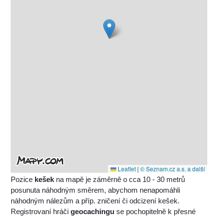
Leaflet
|
© Seznam.cz a.s. a další
Pozice
kešek
na mapě je záměrně o cca 10 - 30 metrů
posunuta náhodným směrem, abychom nenapomáhli
náhodným nálezům a příp. zničení či odcizení kešek.
Registrovaní hráči
geocachingu
se pochopitelně k přesné