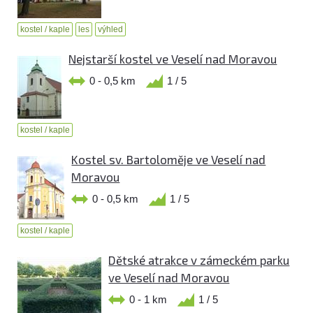
kostel / kaple
les
výhled
Nejstarší kostel ve Veselí nad Moravou
0 - 0,5 km
1 / 5
kostel / kaple
Kostel sv. Bartoloměje ve Veselí nad
Moravou
0 - 0,5 km
1 / 5
kostel / kaple
Dětské atrakce v zámeckém parku
ve Veselí nad Moravou
0 - 1 km
1 / 5