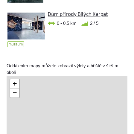
Dům přírody Bílých Karpat
0 - 0,5 km
2 / 5
muzeum
Oddálením mapy můžete zobrazit výlety a hřiště v širším
okolí
+
−