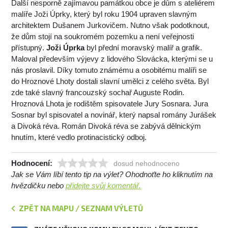
Další nesporně zajímavou památkou obce je dům s ateliérem
malíře Joži Úprky, který byl roku 1904 upraven slavným
architektem Dušanem Jurkovičem. Nutno však podotknout,
že dům stojí na soukromém pozemku a není veřejnosti
přístupný.
Joži Úprka
byl přední moravský malíř a grafik.
Maloval především výjevy z lidového Slovácka, kterými se u
nás proslavil. Díky tomuto známému a osobitému malíři se
do Hroznové Lhoty dostali slavní umělci z celého světa. Byl
zde také slavný francouzský sochař Auguste Rodin.
Hroznová Lhota je rodištěm spisovatele Jury Sosnara. Jura
Sosnar byl spisovatel a novinář, který napsal romány Jurášek
a Divoká réva. Román Divoká réva se zabývá dělnickým
hnutím, které vedlo protinacistický odboj.
Hodnocení:
dosud nehodnoceno
Jak se Vám líbí tento tip na výlet? Ohodnoťte ho kliknutím na
hvězdičku nebo
přidejte svůj komentář.
ZPĚT NA MAPU / SEZNAM VÝLETŮ