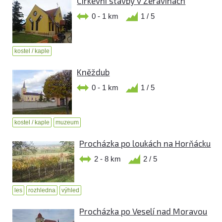
Církevní stavby v Žeravinách
0 - 1 km
1 / 5
kostel / kaple
Kněždub
0 - 1 km
1 / 5
kostel / kaple
muzeum
Procházka po loukách na Horňácku
2 - 8 km
2 / 5
les
rozhledna
výhled
Procházka po Veselí nad Moravou