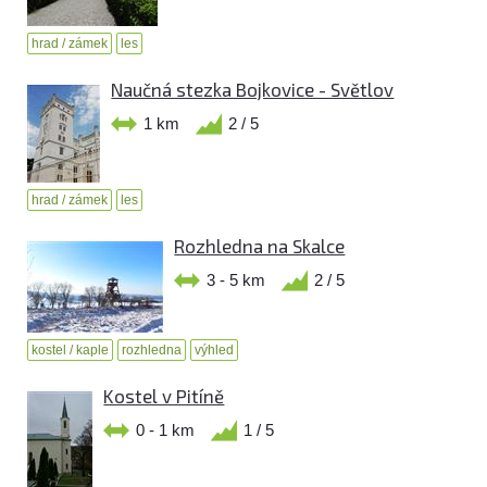
hrad / zámek
les
Naučná stezka Bojkovice - Světlov
1 km
2 / 5
hrad / zámek
les
Rozhledna na Skalce
3 - 5 km
2 / 5
kostel / kaple
rozhledna
výhled
Kostel v Pitíně
0 - 1 km
1 / 5