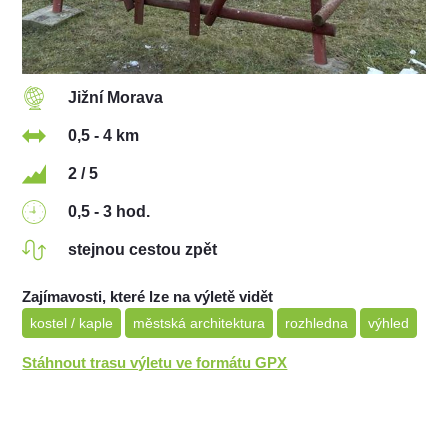
Jižní Morava
0,5 - 4 km
2 / 5
0,5 - 3 hod.
stejnou cestou zpět
Zajímavosti, které lze na výletě vidět
kostel / kaple
městská architektura
rozhledna
výhled
Stáhnout trasu výletu ve formátu GPX