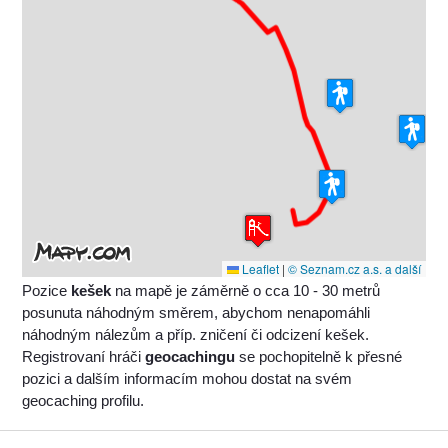
Leaflet
|
© Seznam.cz a.s. a další
Pozice
kešek
na mapě je záměrně o cca 10 - 30 metrů
posunuta náhodným směrem, abychom nenapomáhli
náhodným nálezům a příp. zničení či odcizení kešek.
Registrovaní hráči
geocachingu
se pochopitelně k přesné
pozici a dalším informacím mohou dostat na svém
geocaching profilu.