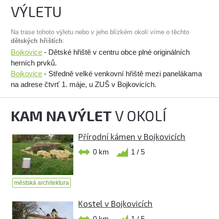
VÝLETU
Na trase tohoto výletu nebo v jeho blízkém okolí víme o těchto
dětských hřištích
:
Bojkovice
- Dětské hřiště v centru obce plné originálních
herních prvků.
Bojkovice
- Středně velké venkovní hřiště mezi panelákama
na adrese čtvrť 1. máje, u ZUŠ v Bojkovicích.
KAM NA VÝLET
V OKOLÍ
Přírodní kámen v Bojkovicích
0 km
1 / 5
městská architektura
Kostel v Bojkovicích
0 km
1 / 5