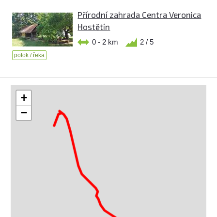
Přírodní zahrada Centra Veronica
Hostětín
0 - 2 km
2 / 5
potok / řeka
+
−