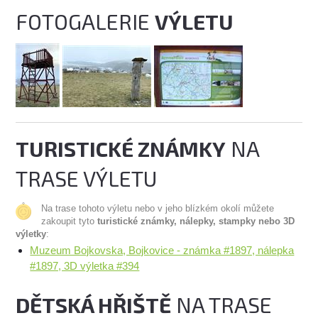
FOTOGALERIE
VÝLETU
TURISTICKÉ ZNÁMKY
NA
TRASE VÝLETU
Na trase tohoto výletu nebo v jeho blízkém okolí můžete
zakoupit tyto
turistické známky, nálepky, stampky nebo 3D
výletky
:
Muzeum Bojkovska, Bojkovice - známka #1897, nálepka
#1897, 3D výletka #394
DĚTSKÁ HŘIŠTĚ
NA TRASE