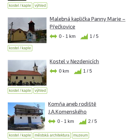
kostel / kaple
výhled
Malebná kaplička Panny Marie –
Přečkovice
0 - 1 km
1 / 5
kostel / kaple
Kostel v Nezdenicích
0 km
1 / 5
kostel / kaple
výhled
Komňa aneb rodiště
J.A.Komenského
0 - 1 km
2 / 5
kostel / kaple
městská architektura
muzeum