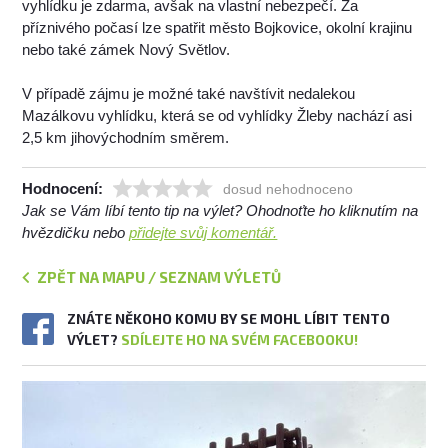
vyhlídku je zdarma, avšak na vlastní nebezpečí. Za
příznivého počasí lze spatřit město Bojkovice, okolní krajinu
nebo také zámek Nový Světlov.
V případě zájmu je možné také navštívit nedalekou
Mazálkovu vyhlídku, která se od vyhlídky Žleby nachází asi
2,5 km jihovýchodním směrem.
Hodnocení:
dosud nehodnoceno
Jak se Vám líbí tento tip na výlet? Ohodnoťte ho kliknutím na
hvězdičku nebo
přidejte svůj komentář.
ZPĚT NA MAPU / SEZNAM VÝLETŮ
ZNÁTE NĚKOHO KOMU BY SE MOHL LÍBIT TENTO
VÝLET?
SDÍLEJTE HO NA SVÉM FACEBOOKU!