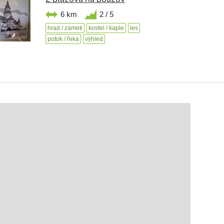
6 km
2 / 5
hrad / zámek
kostel / kaple
les
potok / řeka
výhled