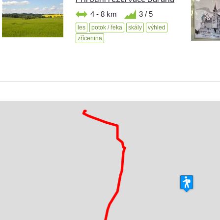
4 - 8 km
3 / 5
les
potok / řeka
skály
výhled
zřícenina