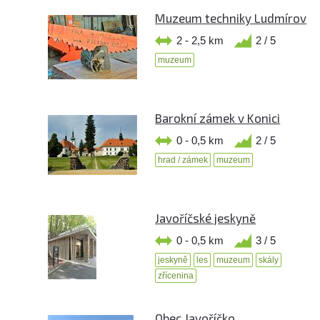
Muzeum techniky Ludmírov
2 - 2,5 km
2 / 5
muzeum
Barokní zámek v Konici
0 - 0,5 km
2 / 5
hrad / zámek
muzeum
Javoříčské jeskyně
0 - 0,5 km
3 / 5
jeskyně
les
muzeum
skály
zřícenina
Obec Javoříčko