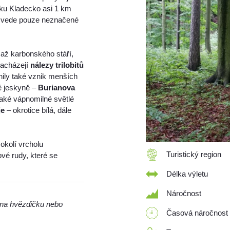
rku Kladecko asi 1 km
 vede pouze neznačené
až karbonského stáří,
nacházejí
nálezy trilobitů
ily také vznik menších
ě jeskyně –
Burianova
aké vápnomilné světlé
je
– okrotice bílá, dále
 okolí vrcholu
Turistický region
vé rudy, které se
Délka výletu
Náročnost
m na hvězdičku nebo
Časová náročnost