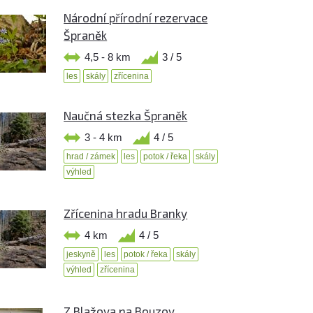
Národní přírodní rezervace
Špraněk
4,5 - 8 km
3 / 5
les
skály
zřícenina
Naučná stezka Špraněk
3 - 4 km
4 / 5
hrad / zámek
les
potok / řeka
skály
výhled
Zřícenina hradu Branky
4 km
4 / 5
jeskyně
les
potok / řeka
skály
výhled
zřícenina
Z Blažova na Bouzov