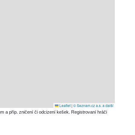
Leaflet
|
© Seznam.cz a.s. a další
příp. zničení či odcizení kešek. Registrovaní hráči