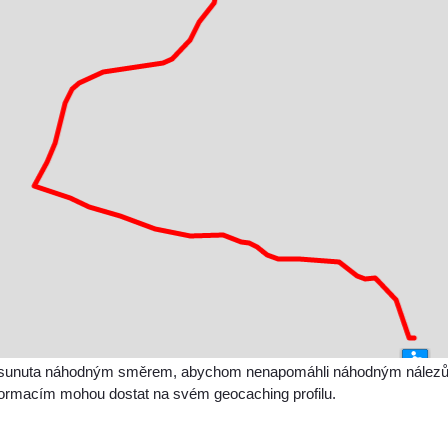
sunuta náhodným směrem, abychom nenapomáhli náhodným nálezům a 
nformacím mohou dostat na svém geocaching profilu.