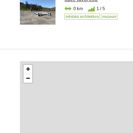
0 km
1 / 5
městská architektura
muzeum
+
−