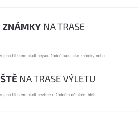
É ZNÁMKY
NA TRASE
 v jeho blízkém okolí nejsou žádné turistické známky nebo
IŠTĚ
NA TRASE VÝLETU
 v jeho blízkém okolí nevíme o žádném dětském hřišti.