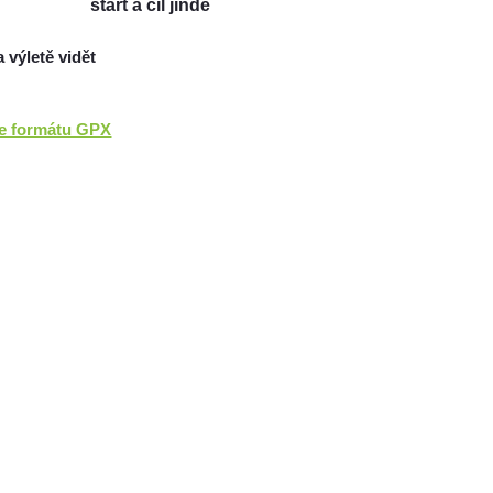
start a cíl jinde
a výletě vidět
ve formátu GPX