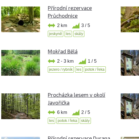
Přírodní rezervace
Průchodnice
2 km
3 / 5
jeskyně
les
skály
Mokřad Bělá
2 - 3 km
1 / 5
jezero / rybník
les
potok / řeka
Procházka lesem v okolí
Javořička
6 km
2 / 5
les
potok / řeka
skály
Přírodní rezervace Durana