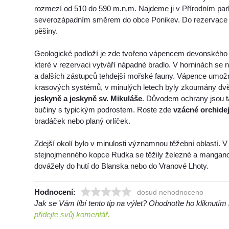
rozmezí od 510 do 590 m.n.m. Najdeme ji v Přírodním pa
severozápadním směrem do obce Ponikev. Do rezervace
pěšiny.
Geologické podloží je zde tvořeno vápencem devonského 
které v rezervaci vytváří nápadné bradlo. V horninách se 
a dalších zástupců tehdejší mořské fauny. Vápence umožn
krasových systémů, v minulých letech byly zkoumány dv
jeskyně a jeskyně sv. Mikuláše
. Důvodem ochrany jsou t
bučiny s typickým podrostem. Roste zde
vzácné orchide
bradáček nebo planý orlíček.
Zdejší okolí bylo v minulosti významnou těžební oblastí. V
stejnojmenného kopce Rudka se těžily železné a mangano
dovážely do hutí do Blanska nebo do Vranové Lhoty.
Hodnocení:
dosud nehodnoceno
Jak se Vám líbí tento tip na výlet? Ohodnoťte ho kliknutí
přidejte svůj komentář.