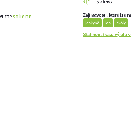
Typ trasy
Zajímavosti, které lze n
VÝLET?
SDÍLEJTE
jeskyně
les
skály
Stáhnout trasu výletu 