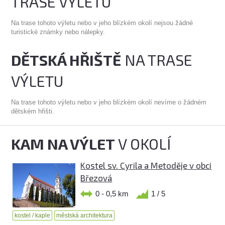
TRASE VÝLETU
Na trase tohoto výletu nebo v jeho blízkém okolí nejsou žádné
turistické známky nebo nálepky.
DĚTSKÁ HŘIŠTĚ
NA TRASE
VÝLETU
Na trase tohoto výletu nebo v jeho blízkém okolí nevíme o žádném
dětském hřišti.
KAM NA VÝLET
V OKOLÍ
Kostel sv. Cyrila a Metoděje v obci
Březová
0 - 0,5 km
1 / 5
kostel / kaple
městská architektura