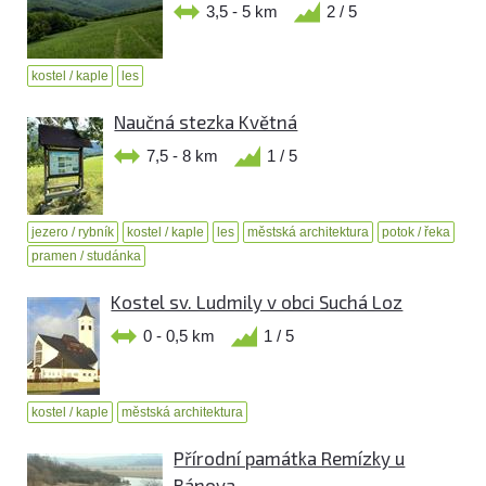
3,5 - 5 km
2 / 5
kostel / kaple
les
Naučná stezka Květná
7,5 - 8 km
1 / 5
jezero / rybník
kostel / kaple
les
městská architektura
potok / řeka
pramen / studánka
Kostel sv. Ludmily v obci Suchá Loz
0 - 0,5 km
1 / 5
kostel / kaple
městská architektura
Přírodní památka Remízky u
Bánova