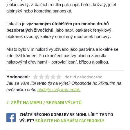
jehlancovitý. Z dalších rostlin pak např. hořec křížatý, jetel
alpínský nebo kopretina panonská.
Lokalita je
významným útočištěm pro mnoho druhů
bezobratlých živočichů
, jako např. otakárek fenyklový,
otakárek ovocný, kriticky ohrožený modrásek hořcový.
Místo bylo v minulosti využíváno jako pastvina a lokálně se
zde těžil kámen. Po ukončení pastvy plocha zarostla
náletovými dřevinami – borovicí lesní, břízou a osikou.
Hodnocení:
dosud nehodnoceno
Jak se Vám líbí tento tip na výlet? Ohodnoťte ho kliknutím na
hvězdičku nebo
přidejte svůj komentář.
ZPĚT NA MAPU / SEZNAM VÝLETŮ
ZNÁTE NĚKOHO KOMU BY SE MOHL LÍBIT TENTO
VÝLET?
SDÍLEJTE HO NA SVÉM FACEBOOKU!