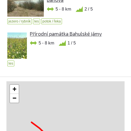
5 - 8 km
2 / 5
jezero / rybník
les
potok / řeka
Přírodní památka Bahulské jámy
5 - 8 km
1 / 5
les
+
−