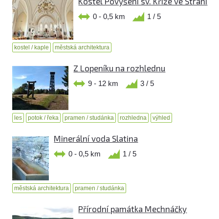
Kostel Povýšení sv. Kříže ve Strání
0 - 0,5 km
1 / 5
kostel / kaple
městská architektura
Z Lopeníku na rozhlednu
9 - 12 km
3 / 5
les
potok / řeka
pramen / studánka
rozhledna
výhled
Minerální voda Slatina
0 - 0,5 km
1 / 5
městská architektura
pramen / studánka
Přírodní památka Mechnáčky