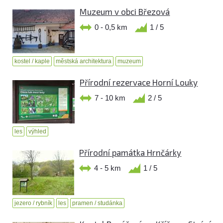
Muzeum v obci Březová
0 - 0,5 km
1 / 5
kostel / kaple
městská architektura
muzeum
Přírodní rezervace Horní Louky
7 - 10 km
2 / 5
les
výhled
Přírodní památka Hrnčárky
4 - 5 km
1 / 5
jezero / rybník
les
pramen / studánka