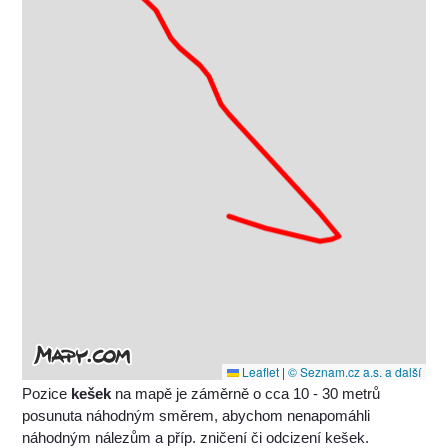
Leaflet
|
© Seznam.cz a.s. a další
Pozice
kešek
na mapě je záměrně o cca 10 - 30 metrů
posunuta náhodným směrem, abychom nenapomáhli
náhodným nálezům a příp. zničení či odcizení kešek.