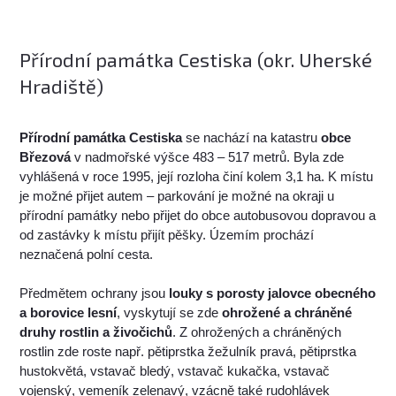
Přírodní památka Cestiska (okr. Uherské
Hradiště)
Přírodní památka Cestiska
se nachází na katastru
obce
Březová
v nadmořské výšce 483 – 517 metrů. Byla zde
vyhlášená v roce 1995, její rozloha činí kolem 3,1 ha. K místu
je možné přijet autem – parkování je možné na okraji u
přírodní památky nebo přijet do obce autobusovou dopravou a
od zastávky k místu přijít pěšky. Územím prochází
neznačená polní cesta.
Předmětem ochrany jsou
louky s porosty jalovce obecného
a borovice lesní
, vyskytují se zde
ohrožené a chráněné
druhy rostlin a živočichů
. Z ohrožených a chráněných
rostlin zde roste např. pětiprstka žežulník pravá, pětiprstka
hustokvětá, vstavač bledý, vstavač kukačka, vstavač
vojenský, vemeník zelenavý, vzácně také rudohlávek