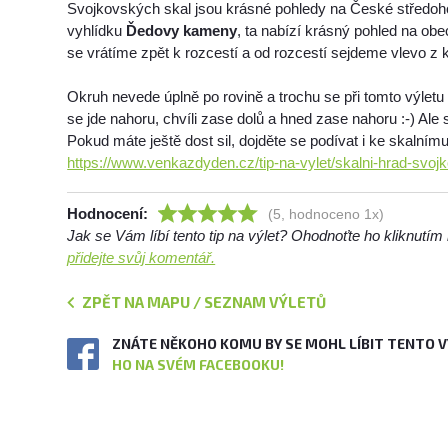
Svojkovských skal jsou krásné pohledy na České středoh
vyhlídku
Ďedovy kameny
, ta nabízí krásný pohled na ob
se vrátíme zpět k rozcestí a od rozcestí sejdeme vlevo z k
Okruh nevede úplně po rovině a trochu se při tomto výletu 
se jde nahoru, chvíli zase dolů a hned zase nahoru :-) Ale st
Pokud máte ještě dost sil, dojděte se podívat i ke skalním
https://www.venkazdyden.cz/tip-na-vylet/skalni-hrad-svoj
Hodnocení:
(5, hodnoceno 1x)
Jak se Vám líbí tento tip na výlet? Ohodnoťte ho kliknutí
přidejte svůj komentář.
ZPĚT NA MAPU / SEZNAM VÝLETŮ
ZNÁTE NĚKOHO KOMU BY SE MOHL LÍBIT TENTO 
HO NA SVÉM FACEBOOKU!