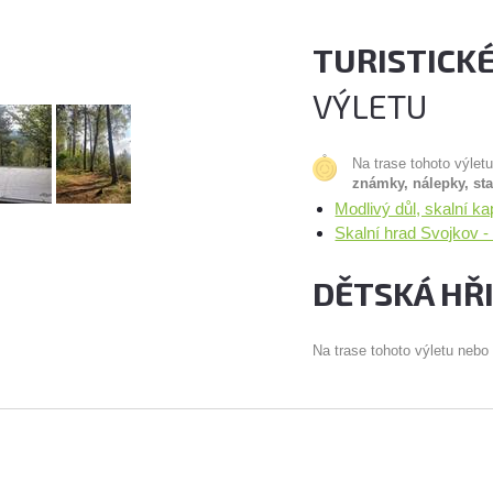
TURISTICK
VÝLETU
Na trase tohoto výlet
známky, nálepky, st
Modlivý důl, skalní k
Skalní hrad Svojkov 
DĚTSKÁ HŘ
Na trase tohoto výletu nebo