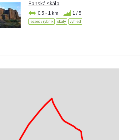
Panská skála
0,5 - 1 km
1 / 5
jezero / rybník
skály
výhled