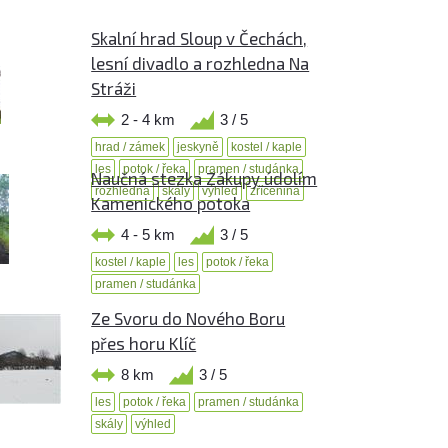
Skalní hrad Sloup v Čechách,
lesní divadlo a rozhledna Na
Stráži
2 - 4 km
3 / 5
hrad / zámek
jeskyně
kostel / kaple
les
potok / řeka
pramen / studánka
Naučná stezka Zákupy údolím
rozhledna
skály
výhled
zřícenina
Kamenického potoka
4 - 5 km
3 / 5
kostel / kaple
les
potok / řeka
pramen / studánka
Ze Svoru do Nového Boru
přes horu Klíč
8 km
3 / 5
les
potok / řeka
pramen / studánka
skály
výhled