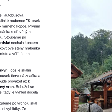
.
e i autobusová
malinké roubence
"Kiosek
o mírného kopce. Prvním
udánka s dřevěným
olu. Stoupáme po
urdské
nechala koncem
ískovcové stěny hraběnka
 místo a věřící sem
skyni
, což je skalní
 kousek červená značka a
bude provázet až k
ový vrch
. Bohužel se
ě, tady je výhled docela
ojdeme po vrcholu skal
lní vyhlídky. Ze