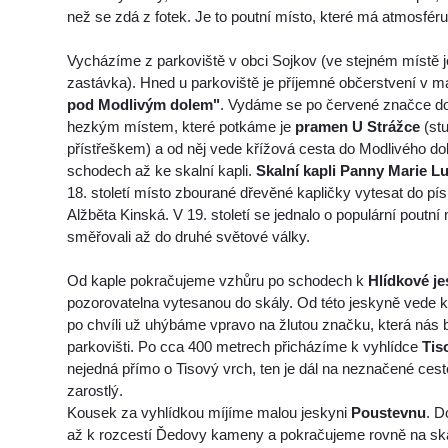
než se zdá z fotek. Je to poutní místo, které má atmosféru
Vycházíme z parkoviště v obci Sojkov (ve stejném místě j
zastávka). Hned u parkoviště je příjemné občerstvení v 
pod Modlivým dolem"
. Vydáme se po červené značce d
hezkým místem, které potkáme je
pramen U Strážce
(st
přístřeškem) a od něj vede křížová cesta do Modlivého d
schodech až ke skalní kapli.
Skalní kapli Panny Marie L
18. století místo zbourané dřevěné kapličky vytesat do p
Alžběta Kinská. V 19. století se jednalo o populární poutní
směřovali až do druhé světové války.
Od kaple pokračujeme vzhůru po schodech k
Hlídkové je
pozorovatelna vytesanou do skály. Od této jeskyně vede
po chvíli už uhýbáme vpravo na žlutou značku, která nás 
parkovišti. Po cca 400 metrech přicházíme k vyhlídce
Tis
nejedná přímo o Tisový vrch, ten je dál na neznačené cest
zarostlý.
Kousek za vyhlídkou míjíme malou jeskyni
Poustevnu
. D
až k rozcestí Ďedovy kameny a pokračujeme rovně na ska