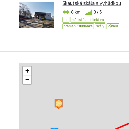
Skautská skála s vyhlídkou
8 km
3 / 5
les
městská architektura
pramen / studánka
skály
výhled
+
−