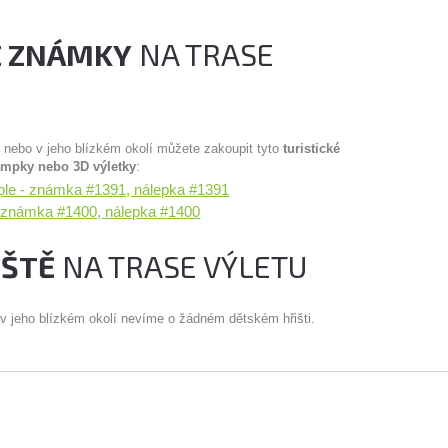
É ZNÁMKY
NA TRASE
u nebo v jeho blízkém okolí můžete zakoupit tyto
turistické
ampky nebo 3D výletky
:
aple - známka #1391, nálepka #1391
- známka #1400, nálepka #1400
IŠTĚ
NA TRASE VÝLETU
 v jeho blízkém okolí nevíme o žádném dětském hřišti.