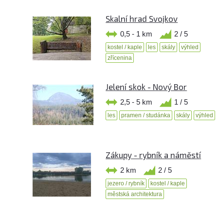
Skalní hrad Svojkov
0,5 - 1 km
2 / 5
kostel / kaple
les
skály
výhled
zřícenina
Jelení skok - Nový Bor
2,5 - 5 km
1 / 5
les
pramen / studánka
skály
výhled
Zákupy - rybník a náměstí
2 km
2 / 5
jezero / rybník
kostel / kaple
městská architektura