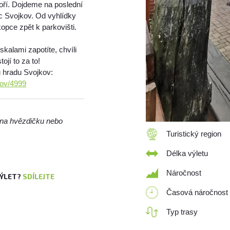
oří. Dojdeme na poslední
ec Svojkov. Od vyhlídky
opce zpět k parkovišti.
skalami zapotíte, chvíli
ojí to za to!
u hradu Svojkov:
kov/4999
m na hvězdičku nebo
Turistický region
Délka výletu
Náročnost
VÝLET?
SDÍLEJTE
Časová náročnost
Typ trasy