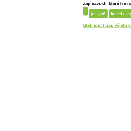
Zajímavosti, které lze n
jeskyně
kostel / ka
Stáhnout trasu výletu 