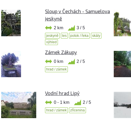
Sloup v Čechách - Samuelova
jeskyně
2 km
3 / 5
jeskyně
les
potok / řeka
skály
výhled
Zámek Zákupy
0 km
2 / 5
hrad / zámek
Vodní hrad Lipý
0 - 1 km
2 / 5
hrad / zámek
zřícenina