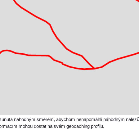
sunuta náhodným směrem, abychom nenapomáhli náhodným nálezům a 
nformacím mohou dostat na svém geocaching profilu.