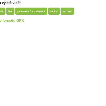
a výletě vidět
ple
les
pramen / studánka
skály
výhled
ve formátu GPX