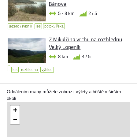
Bánova
5 - 8 km
2 / 5
jezero / rybník
les
potok / řeka
Z Mikulčina vrchu na rozhlednu
Velký Lopeník
8 km
4 / 5
les
rozhledna
výhled
Oddálením mapy můžete zobrazit výlety a hřiště v širším
okolí
+
−