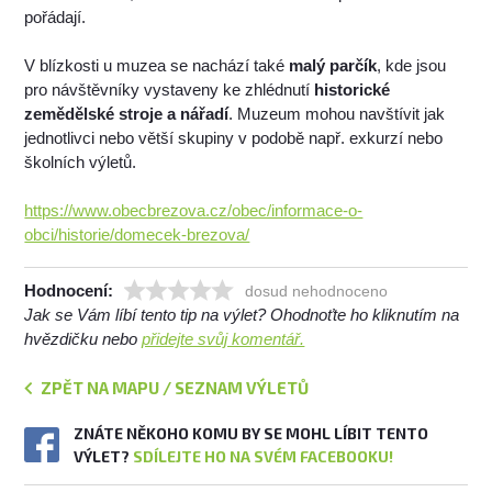
pořádají.
V blízkosti u muzea se nachází také
malý parčík
, kde jsou
pro návštěvníky vystaveny ke zhlédnutí
historické
zemědělské stroje a nářadí
. Muzeum mohou navštívit jak
jednotlivci nebo větší skupiny v podobě např. exkurzí nebo
školních výletů.
https://www.obecbrezova.cz/obec/informace-o-
obci/historie/domecek-brezova/
Hodnocení:
dosud nehodnoceno
Jak se Vám líbí tento tip na výlet? Ohodnoťte ho kliknutím na
hvězdičku nebo
přidejte svůj komentář.
ZPĚT NA MAPU / SEZNAM VÝLETŮ
ZNÁTE NĚKOHO KOMU BY SE MOHL LÍBIT TENTO
VÝLET?
SDÍLEJTE HO NA SVÉM FACEBOOKU!