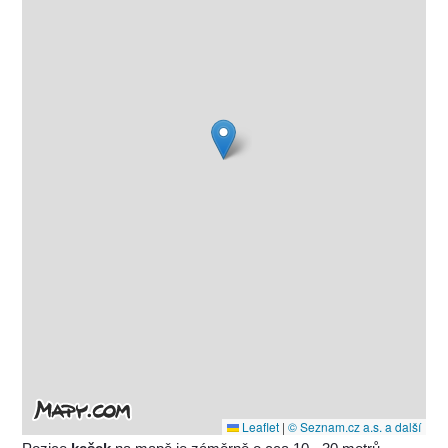
Leaflet
|
© Seznam.cz a.s. a další