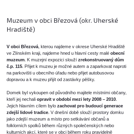
Muzeum v obci Březová (okr. Uherské
Hradiště)
V obci Březová
, kterou najdeme v okrese Uherské Hradiště
ve Zlínském kraji, najdeme hned u hlavní cesty malé
obecní
muzeum
. K muzejní expozici slouží
zrekonstruovaný dům
č.p. 115
. Přijet k muzeu je možné autem a zaparkovat naproti
na parkovišti u obecního úřadu nebo přijet autobusovou
dopravou a k muzeu přijít od zastávky pěšky.
Domek byl vykoupen od původního majitele místními občany,
kteří jej nechali
opravit v období mezi lety 2008 – 2010
.
Jejich hlavním cílem bylo
zachovat pro budoucí generace
zdejší lidové tradice
. V dnešní době slouží prostory domku
jako zdejší muzeum a místo pro setkávání občanů a
folklorních spolků během různých společenských nebo
kulturních akcí, které se v obci během roku pravidelně