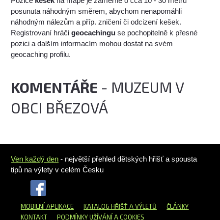
Pozice
kešek
na mapě je záměrně o cca 10 - 30 metrů
posunuta náhodným směrem, abychom nenapomáhli
náhodným nálezům a příp. zničení či odcizení kešek.
Registrovaní hráči
geocachingu
se pochopitelně k přesné
pozici a dalším informacím mohou dostat na svém
geocaching profilu.
KOMENTÁŘE
- MUZEUM V
OBCI BŘEZOVÁ
Ven každý den
- největší přehled dětských hřišť a spousta
tipů na výlety v celém Česku
MOBILNÍ APLIKACE
KATALOG HŘIŠŤ
A VÝLETŮ
ČLÁNKY
KONTAKT
PODMÍNKY UŽÍVÁNÍ A COOKIES