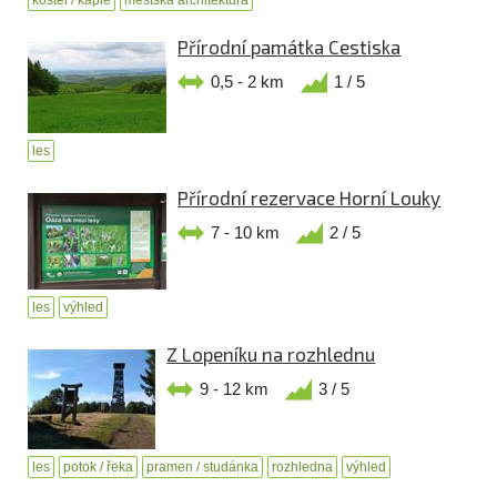
Přírodní památka Cestiska
0,5 - 2 km
1 / 5
les
Přírodní rezervace Horní Louky
7 - 10 km
2 / 5
les
výhled
Z Lopeníku na rozhlednu
9 - 12 km
3 / 5
les
potok / řeka
pramen / studánka
rozhledna
výhled