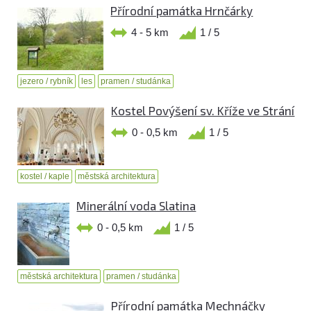
Přírodní památka Hrnčárky
4 - 5 km
1 / 5
jezero / rybník
les
pramen / studánka
Kostel Povýšení sv. Kříže ve Strání
0 - 0,5 km
1 / 5
kostel / kaple
městská architektura
Minerální voda Slatina
0 - 0,5 km
1 / 5
městská architektura
pramen / studánka
Přírodní památka Mechnáčky