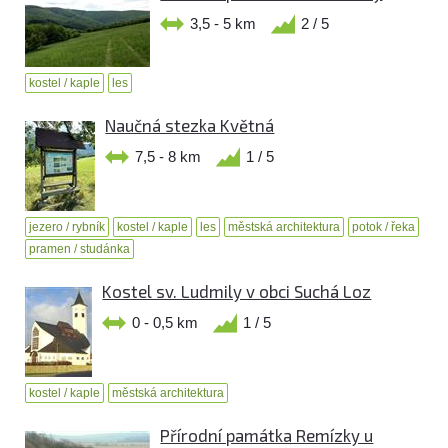
3,5 - 5 km
2 / 5
kostel / kaple
les
Naučná stezka Květná
7,5 - 8 km
1 / 5
jezero / rybník
kostel / kaple
les
městská architektura
potok / řeka
pramen / studánka
Kostel sv. Ludmily v obci Suchá Loz
0 - 0,5 km
1 / 5
kostel / kaple
městská architektura
Přírodní památka Remízky u