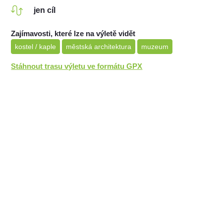
jen cíl
Zajímavosti, které lze na výletě vidět
kostel / kaple
městská architektura
muzeum
Stáhnout trasu výletu ve formátu GPX