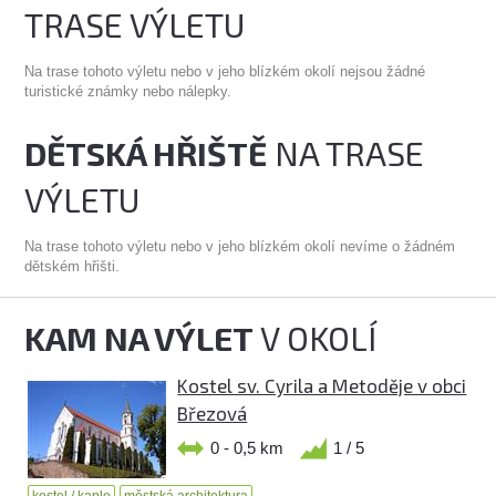
TRASE VÝLETU
Na trase tohoto výletu nebo v jeho blízkém okolí nejsou žádné
turistické známky nebo nálepky.
DĚTSKÁ HŘIŠTĚ
NA TRASE
VÝLETU
Na trase tohoto výletu nebo v jeho blízkém okolí nevíme o žádném
dětském hřišti.
KAM NA VÝLET
V OKOLÍ
Kostel sv. Cyrila a Metoděje v obci
Březová
0 - 0,5 km
1 / 5
kostel / kaple
městská architektura