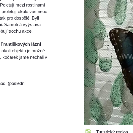
Poletují mezi rostlinami
 proletují okolo vás nebo
tak pro dospělé. Byli
áni. Samotná vyýstava
bují trochu akce.
z
Františkových lázní
 okolí objektu je možné
, kočárek jsme nechali v
hod. (poslední
Turistický region