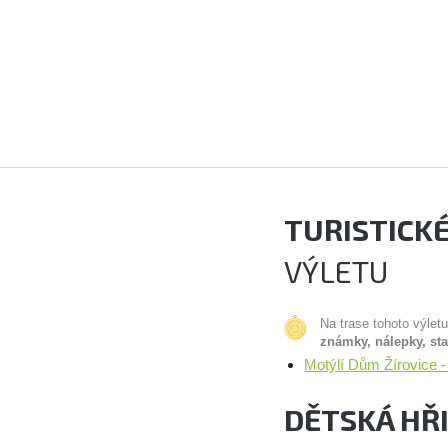
TURISTICK
VÝLETU
Na trase tohoto výlet
známky, nálepky, st
Motýlí Dům Žírovice 
DĚTSKÁ HŘ