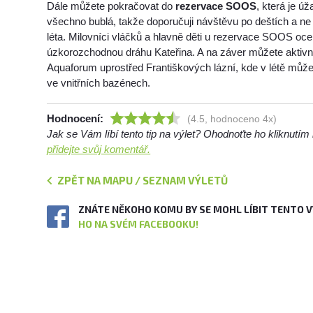
Dále můžete pokračovat do
rezervace SOOS
, která je úž
všechno bublá, takže doporučuji návštěvu po deštích a n
léta. Milovníci vláčků a hlavně děti u rezervace SOOS oc
úzkorozchodnou dráhu Kateřina. A na záver můžete aktiv
Aquaforum uprostřed Františkových lázní, kde v létě může
ve vnitřních bazénech.
Hodnocení:
(4.5, hodnoceno 4x)
Jak se Vám líbí tento tip na výlet? Ohodnoťte ho kliknutí
přidejte svůj komentář.
ZPĚT NA MAPU / SEZNAM VÝLETŮ
ZNÁTE NĚKOHO KOMU BY SE MOHL LÍBIT TENTO 
HO NA SVÉM FACEBOOKU!