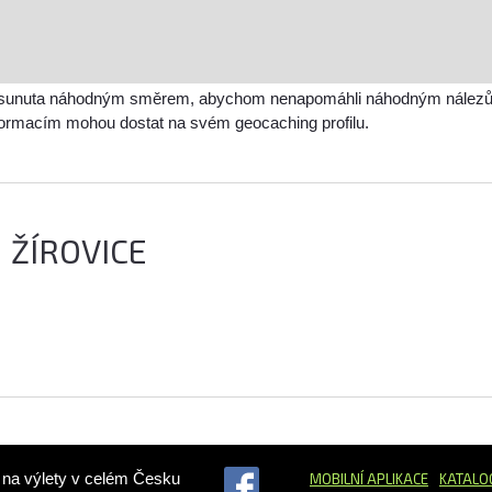
sunuta náhodným směrem, abychom nenapomáhli náhodným nálezům a 
nformacím mohou dostat na svém geocaching profilu.
 ŽÍROVICE
ů na výlety v celém Česku
MOBILNÍ APLIKACE
KATALO