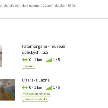
 v jeho blízkém okolí nevíme o žádném dětském hřišti.
Fatamorgana - muzeum
optických iluzí
0 - 1 km
1 / 5
muzeum
Císařské Lázně
0 - 1 km
1 / 5
městská architektura
pramen / studánka