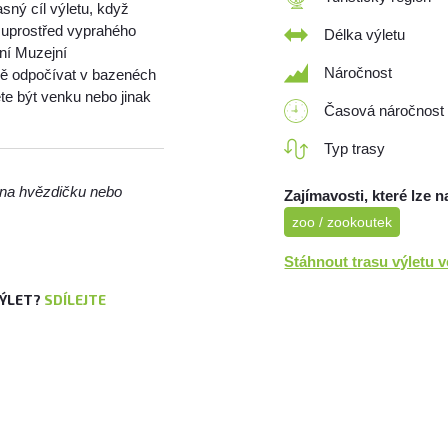
asný cíl výletu, když
e uprostřed vyprahého
Délka výletu
ení Muzejní
Náročnost
ně odpočívat v bazenéch
te být venku nebo jinak
Časová náročnost
Typ trasy
m na hvězdičku nebo
Zajímavosti, které lze n
zoo / zookoutek
Stáhnout trasu výletu 
VÝLET?
SDÍLEJTE