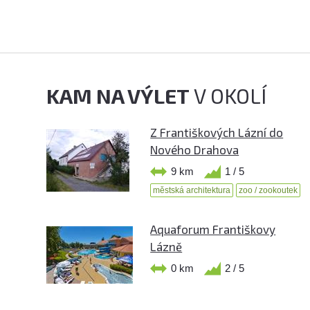
KAM NA VÝLET
V OKOLÍ
Z Františkových Lázní do
Nového Drahova
9 km
1 / 5
městská architektura
zoo / zookoutek
Aquaforum Františkovy
Lázně
0 km
2 / 5