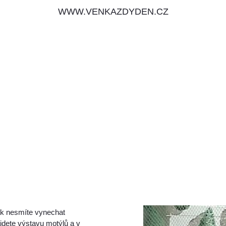
WWW.VENKAZDYDEN.CZ
tak nesmíte vynechat
ajdete výstavu motýlů a v