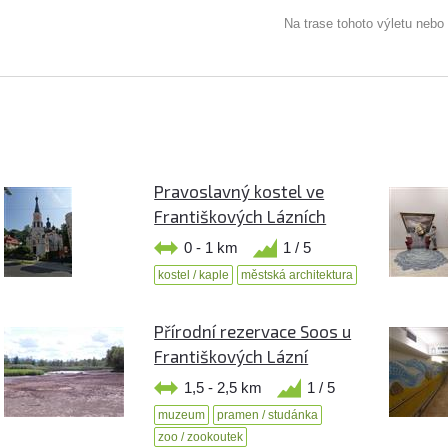
Na trase tohoto výletu nebo
Pravoslavný kostel ve
Františkových Lázních
0 - 1 km
1 / 5
kostel / kaple
městská architektura
Přírodní rezervace Soos u
Františkových Lázní
1,5 - 2,5 km
1 / 5
muzeum
pramen / studánka
zoo / zookoutek