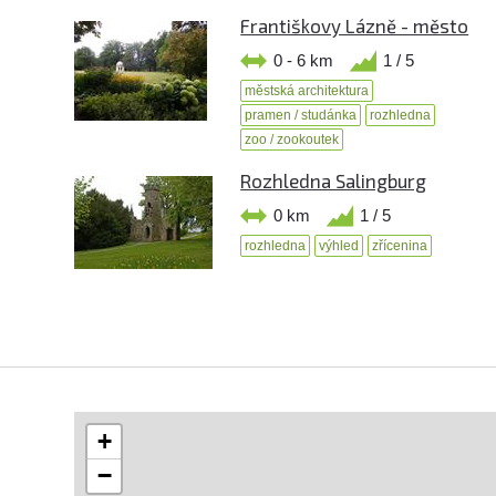
Františkovy Lázně - město
0 - 6 km
1 / 5
městská architektura
pramen / studánka
rozhledna
zoo / zookoutek
Rozhledna Salingburg
0 km
1 / 5
rozhledna
výhled
zřícenina
+
−