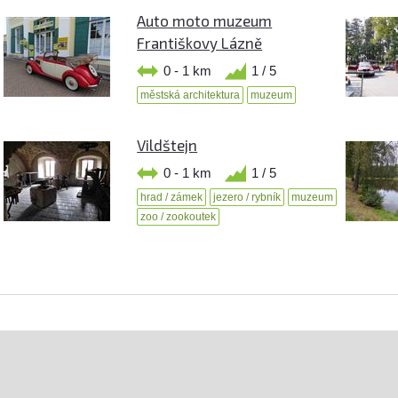
Auto moto muzeum
Františkovy Lázně
0 - 1 km
1 / 5
městská architektura
muzeum
Vildštejn
0 - 1 km
1 / 5
hrad / zámek
jezero / rybník
muzeum
zoo / zookoutek