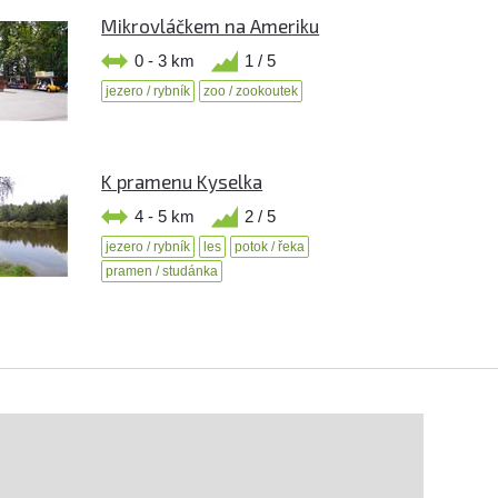
Mikrovláčkem na Ameriku
0 - 3 km
1 / 5
jezero / rybník
zoo / zookoutek
K pramenu Kyselka
4 - 5 km
2 / 5
jezero / rybník
les
potok / řeka
pramen / studánka