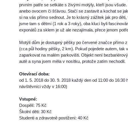
prvním patře se setkáte s živými motýly, kteří jsou všude. 
anebo ovocem či šťávou. Stačí se zastavit a kochat se jak
si na vás přímo sednout. Je to krásný zážitek jak pro děti, 
jsme tam s dětmi (1 rok a 3 roky), oba kluci byli fascinov
exponátů za sklem je už ale nezajímala, přece jenom potře
Motýlí dům je dostupný pěšky po červené značce přímo 
(cca půl hodiny pěšky, 2 km). Pokud pojedete autem, tak v
zaparkovat na malém parkovišti. Objekt není bezbariérový
autě a syna jsem měla v nosítku, protože zatím nechodil.
Otevírací doba:
od 1. 5. 2018 do 30. 9. 2018 každý den od 11:00 do 16:30 
návštěvníci vždy v 16:00)
Vstupné:
Dospělí: 75 Kč
Školní děti: 30 Kč
Studenti a zdravotně postižení: 40 Kč