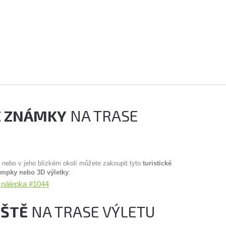
É ZNÁMKY
NA TRASE
u nebo v jeho blízkém okolí můžete zakoupit tyto
turistické
ampky nebo 3D výletky
:
- nálepka #1044
IŠTĚ
NA TRASE VÝLETU