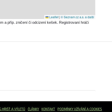
Leaflet
|
© Seznam.cz a.s. a další
příp. zničení či odcizení kešek. Registrovaní hráči
G HŘIŠŤ
A VÝLETŮ
ČLÁNKY
KONTAKT
PODMÍNKY UŽÍVÁNÍ A COOKIES