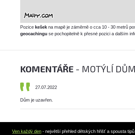
Pozice
kešek
na mapě je záměrně o cca 10 - 30 metrů po
geocachingu
se pochopitelně k přesné pozici a dalším i
KOMENTÁŘE
- MOTÝLÍ DŮM
27.07.2022
Dům je uzavřen.
Ven každý den
- největší přehled dětských hřišť a spousta tip