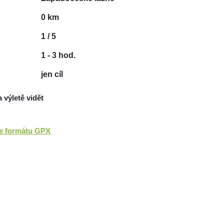
0 km
1 / 5
1 - 3 hod.
jen cíl
a výletě vidět
ve formátu GPX