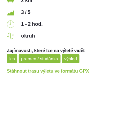
2 km
3 / 5
1 - 2 hod.
okruh
Zajímavosti, které lze na výletě vidět
les
pramen / studánka
výhled
Stáhnout trasu výletu ve formátu GPX