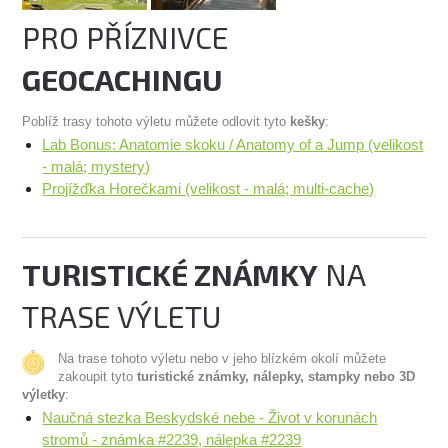
PRO PŘÍZNIVCE
GEOCACHINGU
Poblíž trasy tohoto výletu můžete odlovit tyto
kešky
:
Lab Bonus: Anatomie skoku / Anatomy of a Jump (velikost
- malá; mystery)
Projížďka Horečkami (velikost - malá; multi-cache)
TURISTICKÉ ZNÁMKY
NA
TRASE VÝLETU
Na trase tohoto výletu nebo v jeho blízkém okolí můžete
zakoupit tyto
turistické známky, nálepky, stampky nebo 3D
výletky
:
Naučná stezka Beskydské nebe - Život v korunách
stromů - známka #2239, nálepka #2239