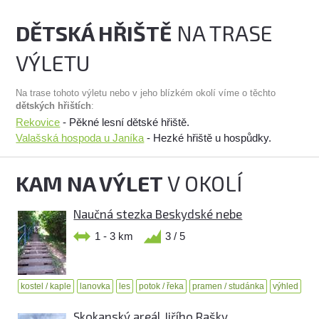
DĚTSKÁ HŘIŠTĚ
NA TRASE
VÝLETU
Na trase tohoto výletu nebo v jeho blízkém okolí víme o těchto
dětských hřištích
:
Rekovice
- Pěkné lesní dětské hřiště.
Valašská hospoda u Janíka
- Hezké hřiště u hospůdky.
KAM NA VÝLET
V OKOLÍ
Naučná stezka Beskydské nebe
1 - 3 km
3 / 5
kostel / kaple
lanovka
les
potok / řeka
pramen / studánka
výhled
Skokanský areál Jiřího Rašky