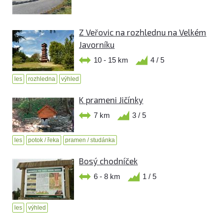
Z Veřovic na rozhlednu na Velkém
Javorníku
10 - 15 km
4 / 5
les
rozhledna
výhled
K prameni Jičínky
7 km
3 / 5
les
potok / řeka
pramen / studánka
Bosý chodníček
6 - 8 km
1 / 5
les
výhled