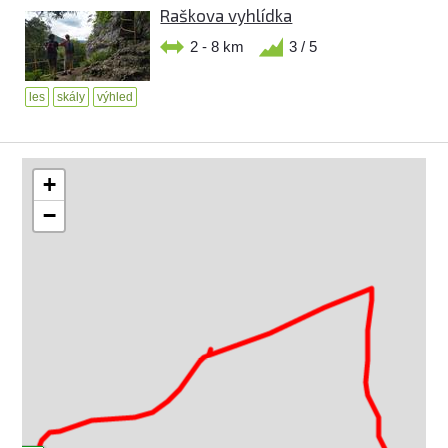
Raškova vyhlídka
2 - 8 km
3 / 5
les
skály
výhled
+
−