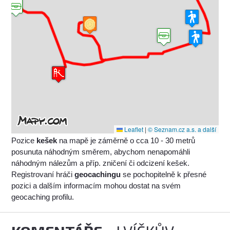
Leaflet
|
© Seznam.cz a.s. a další
Pozice
kešek
na mapě je záměrně o cca 10 - 30 metrů
posunuta náhodným směrem, abychom nenapomáhli
náhodným nálezům a příp. zničení či odcizení kešek.
Registrovaní hráči
geocachingu
se pochopitelně k přesné
pozici a dalším informacím mohou dostat na svém
geocaching profilu.