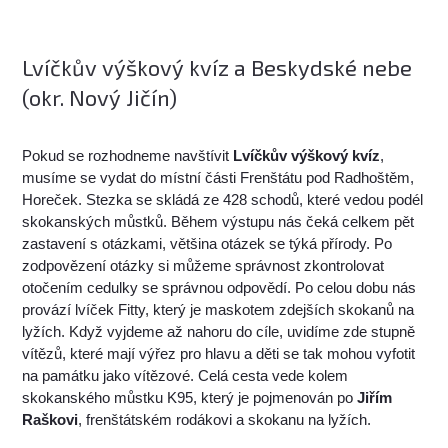
Lvíčkův výškový kvíz a Beskydské nebe
(okr. Nový Jičín)
Pokud se rozhodneme navštívit
Lvíčkův výškový kvíz
,
musíme se vydat do místní části Frenštátu pod Radhoštěm,
Horeček. Stezka se skládá ze 428 schodů, které vedou podél
skokanských můstků. Během výstupu nás čeká celkem pět
zastavení s otázkami, většina otázek se týká přírody. Po
zodpovězení otázky si můžeme správnost zkontrolovat
otočením cedulky se správnou odpovědí. Po celou dobu nás
provází lvíček Fitty, který je maskotem zdejších skokanů na
lyžích. Když vyjdeme až nahoru do cíle, uvidíme zde stupně
vítězů, které mají výřez pro hlavu a děti se tak mohou vyfotit
na památku jako vítězové. Celá cesta vede kolem
skokanského můstku K95, který je pojmenován po
Jiřím
Raškovi
, frenštátském rodákovi a skokanu na lyžích.