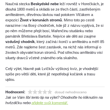
Naučná stezka
Beskydské nebe
leží rovněž v Horečkách, je
dlouhá 1800 metrů a skládá se ze třech částí, zastřešeným
amfiteátrem, dřevěnou lávkou nad potokem Vlčákem a
expozicí
Život v korunách stromů
. Mimo toto po cestě
narazíme i na Bosý chodníček, kde již z názvu vyplývá, že si
po něm můžeme přejít bosí, Mařenčinu studánku nebo
památník Břetislava Bartoše. Nejvíce ale děti asi zaujme
vzdušný chodník
, který začíná i končí u amfiteátru a měří 85
metrů. Zde najdeme šest zastávek, na nichž nás informují o
životech obyvatel korun stromů. Pod střechou amfiteátru visí
siluety dravců včetně známého orla skalního.
Celý výlet, hlavně pak Lvíčkův výškový kvíz, je vhodnější
spíše pro větší děti, které již nepotřebují kočárek a trasu
ujdou.
Hodnocení:
dosud nehodnoceno
Jak se Vám líbí tento tip na výlet? Ohodnoťte ho kliknutím na
hvězdičku nebo
přidejte svůj komentář.