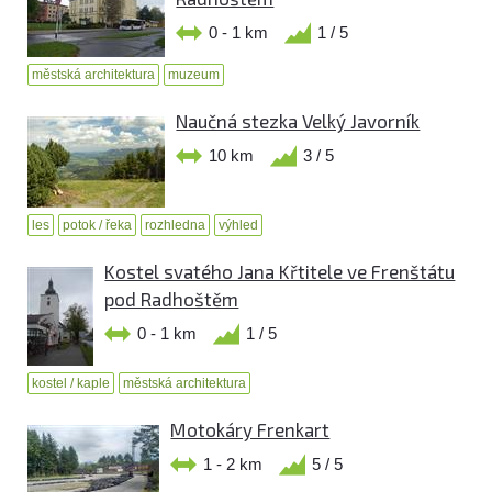
0 - 1 km
1 / 5
městská architektura
muzeum
Naučná stezka Velký Javorník
10 km
3 / 5
les
potok / řeka
rozhledna
výhled
Kostel svatého Jana Křtitele ve Frenštátu
pod Radhoštěm
0 - 1 km
1 / 5
kostel / kaple
městská architektura
Motokáry Frenkart
1 - 2 km
5 / 5