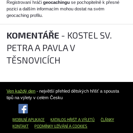
Registrovaní hráči
geocachingu
se pochopitelně k přesné
pozici a dalším informacím mohou dostat na svém
geocaching profilu.
KOMENTÁŘE
- KOSTEL SV.
PETRA A PAVLA V
TĚSNOVICÍCH
Ven každý den
- největší přehled dětských hřišť a spousta
tipů na výlety v celém Česku
MOBILNÍ APLIKACE
KATALOG HŘIŠŤ
A VÝLETŮ
ČLÁNKY
KONTAKT
PODMÍNKY UŽÍVÁNÍ A COOKIES