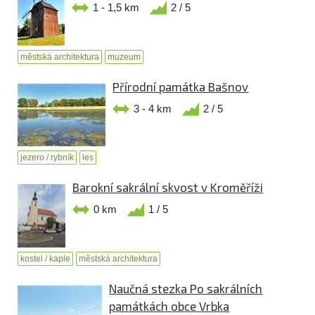
1 - 1,5 km
2 / 5
městská architektura
muzeum
Přírodní památka Bašnov
3 - 4 km
2 / 5
jezero / rybník
les
Barokní sakrální skvost v Kroměříži
0 km
1 / 5
kostel / kaple
městská architektura
Naučná stezka Po sakrálních
památkách obce Vrbka