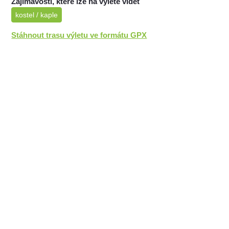
Zajímavosti, které lze na výletě vidět
kostel / kaple
Stáhnout trasu výletu ve formátu GPX