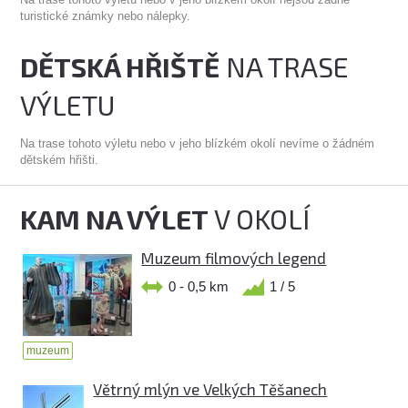
Na trase tohoto výletu nebo v jeho blízkém okolí nejsou žádné
turistické známky nebo nálepky.
DĚTSKÁ HŘIŠTĚ
NA TRASE
VÝLETU
Na trase tohoto výletu nebo v jeho blízkém okolí nevíme o žádném
dětském hřišti.
KAM NA VÝLET
V OKOLÍ
Muzeum filmových legend
0 - 0,5 km
1 / 5
muzeum
Větrný mlýn ve Velkých Těšanech