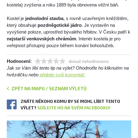
kostela) zvýšena a roku 1889 byla obnovena věžní báň.
Kostel je
jednolodní stavba
, s rovně uzavřeným kněžištěm,
který obsahuje
pozdněgotické jádro
. Je vystavěn na
vyvýšené poloze, uprostřed bývalého hřbitov. V Česku patří k
nejstarší venkovských chrámům
. Interiér kostela je pro
veřejnost přístupný pouze během konání bohoslužeb.
Hodnocení:
dosud nehodnoceno
Jak se Vám líbí tento tip na výlet? Ohodnoťte ho kliknutím na
hvězdičku nebo
přidejte svůj komentář.
ZPĚT NA MAPU / SEZNAM VÝLETŮ
ZNÁTE NĚKOHO KOMU BY SE MOHL LÍBIT TENTO
VÝLET?
SDÍLEJTE HO NA SVÉM FACEBOOKU!