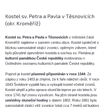
Kostel sv. Petra a Pavla v Těsnovicích
(okr. Kroměříž)
Kostel sv. Petra a Pavla v Těsnovicích
v městské části
Kroměříž najdeme v samém centru obce. Kostel společně s
blízkou samostatně stojící zvonicí, opěrným zdivem, které
bylo původně opevněním kostela a sochou sv. Floriána je
kulturní památkou České republiky
evidovanou v
Ústředním seznamu kulturních památek České republiky.
Poprvé je kostel
písemně připomínán v roce 1344
. Ze
zápisu z roku 1403 je zřejmé, že k faře náležel i dvůr. V roce
1643 Švédové vypálili faru a vyloupili kostel včetně zvonů.
Kostel utrpěl a jeho oprava skončila teprve po sto letech. V
roce 1741 byl znovu vysvěcen. Na jižní straně kostela jsou
umístěny sluneční hodiny
s datem 1802. Roku 1861 byla
samostatně stojící věž zvonice (stojí cca 7 metrů od budovy