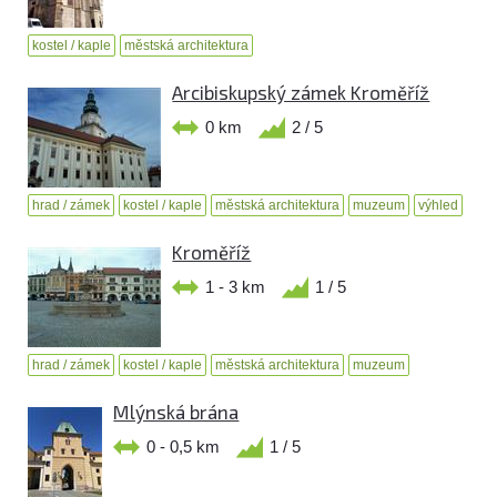
kostel / kaple
městská architektura
Arcibiskupský zámek Kroměříž
0 km
2 / 5
hrad / zámek
kostel / kaple
městská architektura
muzeum
výhled
Kroměříž
1 - 3 km
1 / 5
hrad / zámek
kostel / kaple
městská architektura
muzeum
Mlýnská brána
0 - 0,5 km
1 / 5