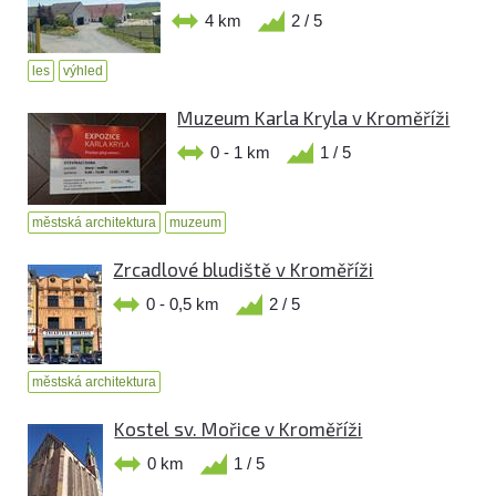
4 km
2 / 5
les
výhled
Muzeum Karla Kryla v Kroměříži
0 - 1 km
1 / 5
městská architektura
muzeum
Zrcadlové bludiště v Kroměříži
0 - 0,5 km
2 / 5
městská architektura
Kostel sv. Mořice v Kroměříži
0 km
1 / 5