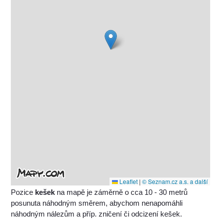
Leaflet
|
© Seznam.cz a.s. a další
Pozice
kešek
na mapě je záměrně o cca 10 - 30 metrů
posunuta náhodným směrem, abychom nenapomáhli
náhodným nálezům a příp. zničení či odcizení kešek.