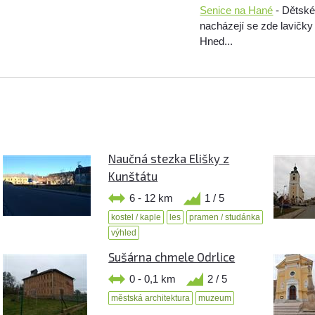
Senice na Hané
- Dětské 
nacházejí se zde lavičky
Hned...
Naučná stezka Elišky z
Kunštátu
6 - 12 km
1 / 5
kostel / kaple
les
pramen / studánka
výhled
Sušárna chmele Odrlice
0 - 0,1 km
2 / 5
městská architektura
muzeum