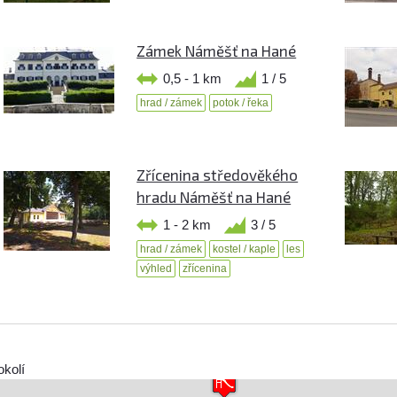
Zámek Náměšť na Hané
0,5 - 1 km
1 / 5
hrad / zámek
potok / řeka
Zřícenina středověkého
hradu Náměšť na Hané
1 - 2 km
3 / 5
hrad / zámek
kostel / kaple
les
výhled
zřícenina
okolí