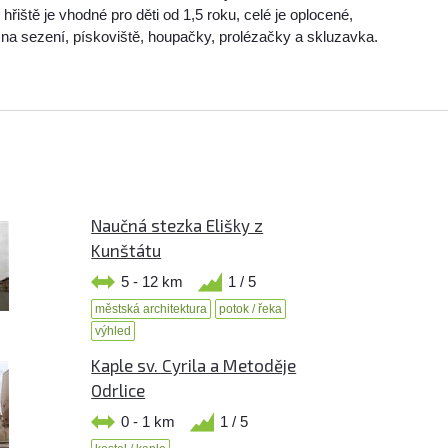
hřiště je vhodné pro děti od 1,5 roku, celé je oplocené,
 na sezení, pískoviště, houpačky, prolézačky a skluzavka.
Naučná stezka Elišky z
Kunštátu
5 - 12 km
1 / 5
městská architektura
potok / řeka
výhled
Kaple sv. Cyrila a Metoděje
Odrlice
0 - 1 km
1 / 5