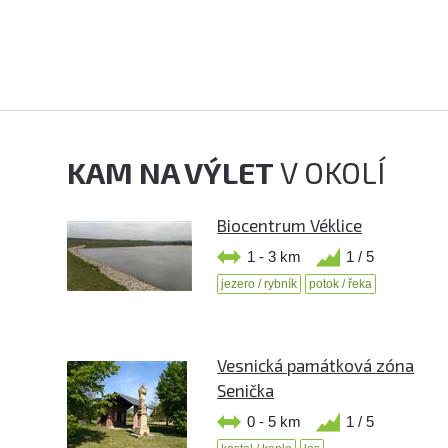
KAM NA VÝLET
V OKOLÍ
Biocentrum Véklice
1 - 3 km
1 / 5
jezero / rybník
potok / řeka
Vesnická památková zóna
Senička
0 - 5 km
1 / 5