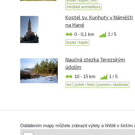
kostel / kaple
les
městská architektura
Kostel sv. Kunhuty v Náměšti
na Hané
0 - 0,1 km
1 / 5
kostel / kaple
Naučná stezka Terezským
údolím
10 - 15 km
1 / 5
les
potok / řeka
pramen / studánka
Oddálením mapy můžete zobrazit výlety a hřiště v širším 