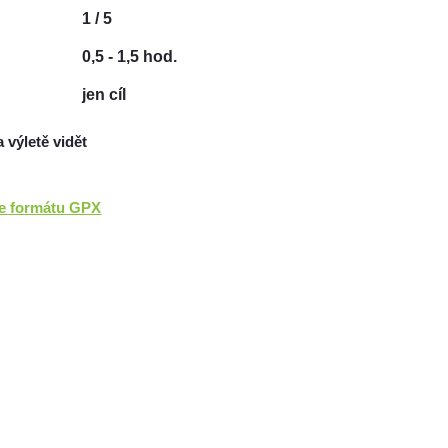
1 / 5
0,5 - 1,5 hod.
jen cíl
a výletě vidět
ve formátu GPX