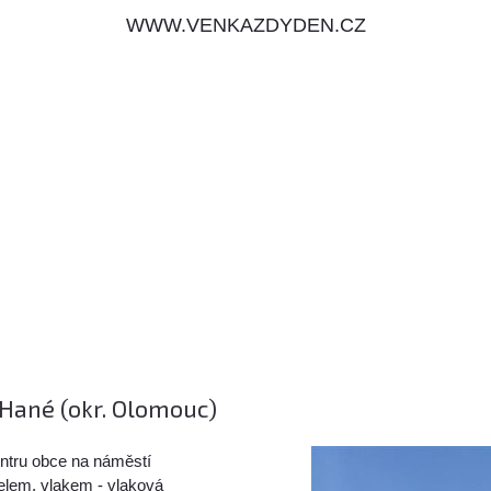
WWW.VENKAZDYDEN.CZ
 Hané (okr. Olomouc)
ntru obce na náměstí
elem, vlakem - vlaková