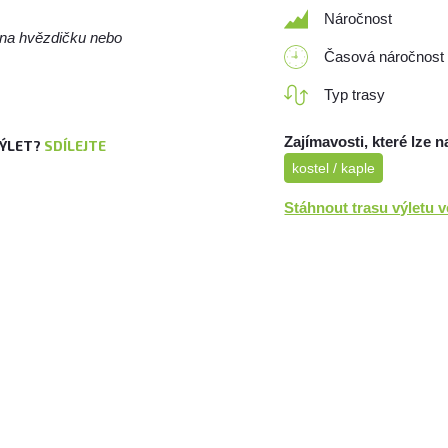
Náročnost
m na hvězdičku nebo
Časová náročnost
Typ trasy
Zajímavosti, které lze n
VÝLET?
SDÍLEJTE
kostel / kaple
Stáhnout trasu výletu 