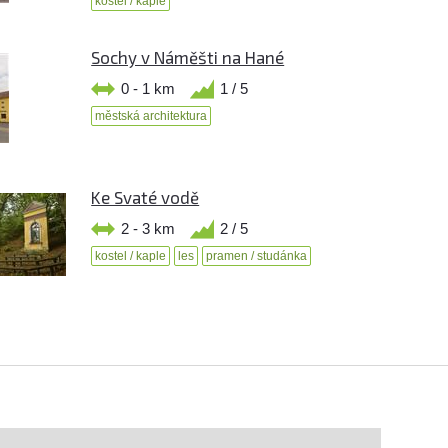
kostel / kaple
Sochy v Náměšti na Hané
0 - 1 km
1 / 5
městská architektura
Ke Svaté vodě
2 - 3 km
2 / 5
kostel / kaple
les
pramen / studánka