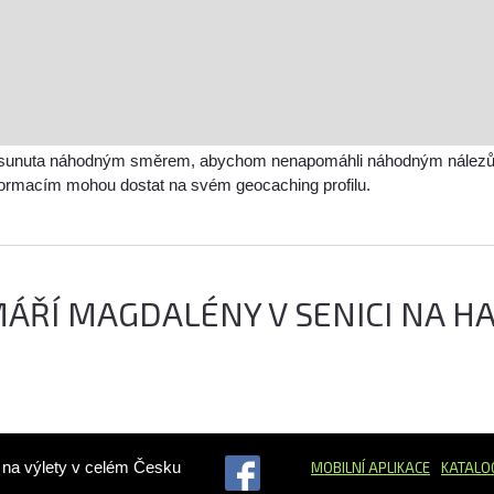
sunuta náhodným směrem, abychom nenapomáhli náhodným nálezům a 
nformacím mohou dostat na svém geocaching profilu.
 MÁŘÍ MAGDALÉNY V SENICI NA H
ů na výlety v celém Česku
MOBILNÍ APLIKACE
KATALO