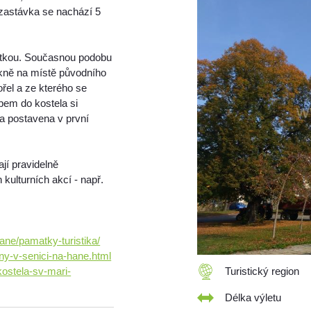
 zastávka se nachází 5
átkou. Současnou podobu
rokně na místě původního
ořel a ze kterého se
pem do kostela si
a postavena v první
jí pravidelně
kulturních akcí - např.
ane/pamatky-turistika/
ny-v-senici-na-hane.html
kostela-sv-mari-
Turistický region
Délka výletu