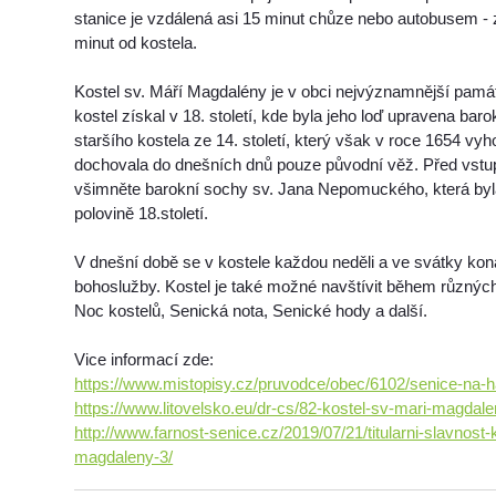
stanice je vzdálená asi 15 minut chůze nebo autobusem -
minut od kostela.
Kostel sv. Máří Magdalény je v obci nejvýznamnější pam
kostel získal v 18. století, kde byla jeho loď upravena ba
staršího kostela ze 14. století, který však v roce 1654 vyh
dochovala do dnešních dnů pouze původní věž. Před vstu
všimněte barokní sochy sv. Jana Nepomuckého, která byl
polovině 18.století.
V dnešní době se v kostele každou neděli a ve svátky kona
bohoslužby. Kostel je také možné navštívit během různých 
Noc kostelů, Senická nota, Senické hody a další.
Vice informací zde:
https://www.mistopisy.cz/pruvodce/obec/6102/senice-na-h
https://www.litovelsko.eu/dr-cs/82-kostel-sv-mari-magdale
http://www.farnost-senice.cz/2019/07/21/titularni-slavnost-
magdaleny-3/