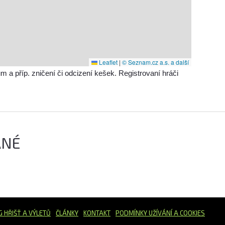
Leaflet
|
© Seznam.cz a.s. a další
příp. zničení či odcizení kešek. Registrovaní hráči
ANÉ
G HŘIŠŤ
A VÝLETŮ
ČLÁNKY
KONTAKT
PODMÍNKY UŽÍVÁNÍ A COOKIES