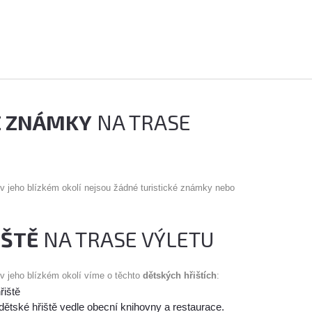
É ZNÁMKY
NA TRASE
 v jeho blízkém okolí nejsou žádné turistické známky nebo
IŠTĚ
NA TRASE VÝLETU
 v jeho blízkém okolí víme o těchto
dětských hřištích
:
řiště
dětské hřiště vedle obecní knihovny a restaurace.