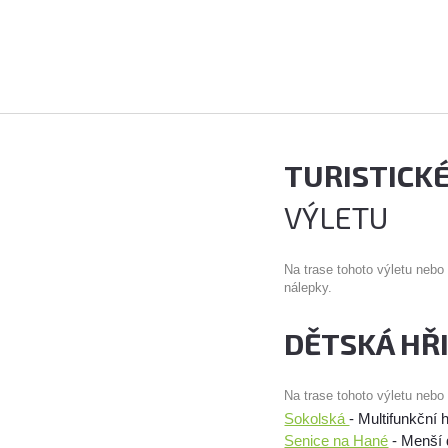
TURISTICK
VÝLETU
Na trase tohoto výletu nebo
nálepky.
DĚTSKÁ HŘ
Na trase tohoto výletu nebo
Sokolská
- Multifunkční h
Senice na Hané
- Menší 