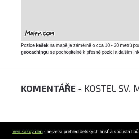
Pozice
kešek
na mapě je záměrně o cca 10 - 30 metrů po
geocachingu
se pochopitelně k přesné pozici a dalším i
KOMENTÁŘE
- KOSTEL SV.
Ven každý den
- největší přehled dětských hřišť a spousta tip