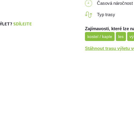
Časová náročnost
Typ trasy
VÝLET?
SDÍLEJTE
Zajímavosti, které lze n
kostel / kaple
les
vý
Stáhnout trasu výletu 