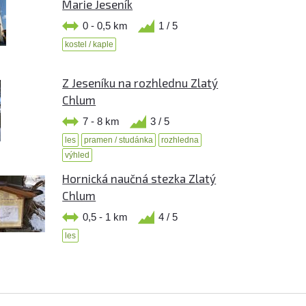
Marie Jeseník
0 - 0,5 km
1 / 5
kostel / kaple
Z Jeseníku na rozhlednu Zlatý
Chlum
7 - 8 km
3 / 5
les
pramen / studánka
rozhledna
výhled
Hornická naučná stezka Zlatý
Chlum
0,5 - 1 km
4 / 5
les