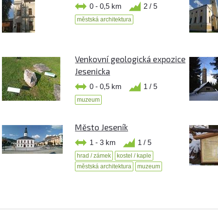
0 - 0,5 km
2 / 5
městská architektura
Venkovní geologická expozice
Jesenicka
0 - 0,5 km
1 / 5
muzeum
Město Jeseník
1 - 3 km
1 / 5
hrad / zámek
kostel / kaple
městská architektura
muzeum