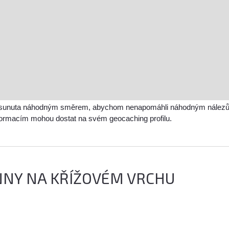
sunuta náhodným směrem, abychom nenapomáhli náhodným nálezům a 
nformacím mohou dostat na svém geocaching profilu.
ANNY NA KŘÍŽOVÉM VRCHU