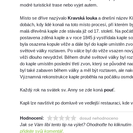
modré turistické trase nebo vyjet autem.
Místo se dříve nazývalo
Kravská louka
a dnešní název Kř
dobách, kdy lidé konali na toto místo procesí, pří kterém 
malá dřevěná kaple zde stávala již od 17. století. Na počátk
postavena zděná kaple a v roce 1845 ji vystřídala kaple 
byla osazena kopule věže a dále byl do kaple umístěn zvo
světové války roztaven. Po válce byl do věže vsazen nov
věži dlouho nevydržel. Během druhé světové války byl roz
do kaple umístěn poslední třetí zvon, který se původně nac
byl také zabaven během války a měl být roztaven, ale nak
Významná rekonstrukce kaple proběhla na počátku osmdesá
Každý rok na svátek sv. Anny se zde koná
pouť
.
Kapli lze navštívit po domluvě ve vedlejší restauraci, kde v
Hodnocení:
dosud nehodnoceno
Jak se Vám líbí tento tip na výlet? Ohodnoťte ho kliknutí
přidejte svůj komentář.