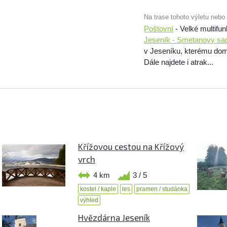
Na trase tohoto výletu nebo
Poštovní
- Velké multifun
Jeseník - Smetanovy sa
v Jeseníku, kterému dom
Dále najdete i atrak...
Křížovou cestou na Křížový
vrch
4 km
3 / 5
kostel / kaple
les
pramen / studánka
výhled
Hvězdárna Jeseník