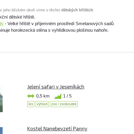
 v jeho blízkém okolí víme o těchto
dětských hřištích
:
kční dětské hřiště.
dy
- Velké hřiště v příjemném prostředí Smetanových sadů
inuje horolezecká stěna s vyhlídkovou plošinou nahoře.
Jelení safari v Jeseníkách
0,5 km
1 / 5
les
výhled
zoo / zookoutek
Kostel Nanebevzetí Panny