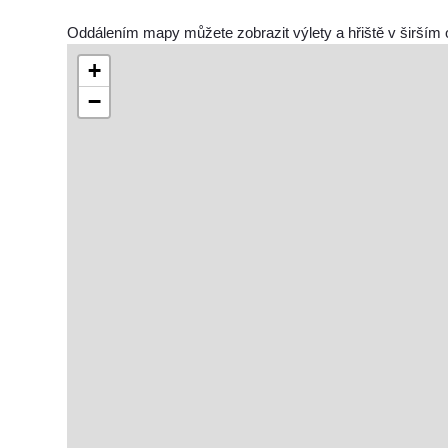
Oddálením mapy můžete zobrazit výlety a hřiště v širším 
+
−