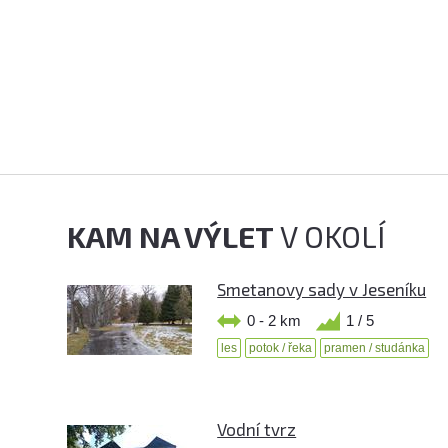
KAM NA VÝLET
V OKOLÍ
Smetanovy sady v Jeseníku
0 - 2 km
1 / 5
les
potok / řeka
pramen / studánka
Vodní tvrz