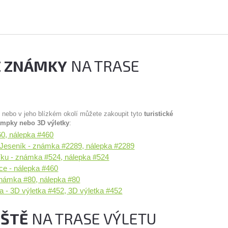
É ZNÁMKY
NA TRASE
u nebo v jeho blízkém okolí můžete zakoupit tyto
turistické
ampky nebo 3D výletky
:
0, nálepka #460
Jeseník - známka #2289, nálepka #2289
íku - známka #524, nálepka #524
ce - nálepka #460
námka #80, nálepka #80
a - 3D výletka #452, 3D výletka #452
IŠTĚ
NA TRASE VÝLETU