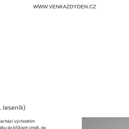
WWW.VENKAZDYDEN.CZ
 Jeseník)
 nachází východním
íku po křížové cestě, po