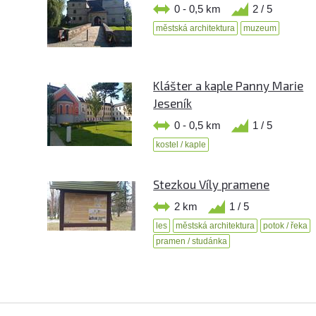
0 - 0,5 km
2 / 5
městská architektura
muzeum
Klášter a kaple Panny Marie
Jeseník
0 - 0,5 km
1 / 5
kostel / kaple
Stezkou Víly pramene
2 km
1 / 5
les
městská architektura
potok / řeka
pramen / studánka