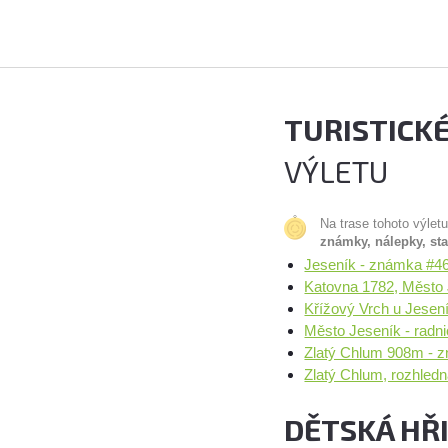
TURISTICK
VÝLETU
Na trase tohoto výlet
známky, nálepky, st
Jeseník - známka #46
Katovna 1782, Město 
Křížový Vrch u Jesen
Město Jeseník - radni
Zlatý Chlum 908m - z
Zlatý Chlum, rozhledn
DĚTSKÁ HŘ