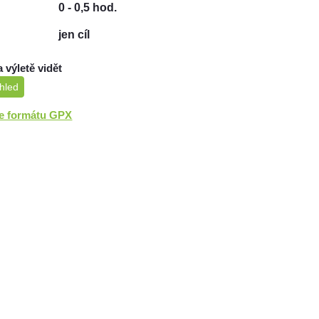
0 - 0,5 hod.
jen cíl
a výletě vidět
hled
ve formátu GPX