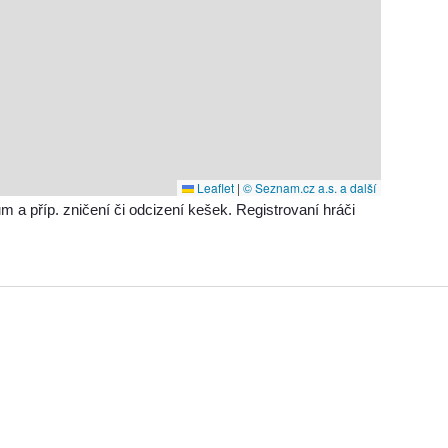
Leaflet
|
© Seznam.cz a.s. a další
příp. zničení či odcizení kešek. Registrovaní hráči