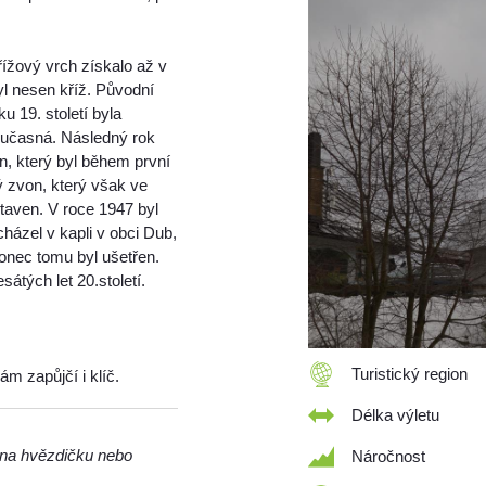
ížový vrch získalo až v
byl nesen kříž. Původní
u 19. století byla
současná. Následný rok
n, který byl během první
ý zvon, který však ve
taven. V roce 1947 byl
házel v kapli v obci Dub,
onec tomu byl ušetřen.
tých let 20.století.
Turistický region
ám zapůjčí i klíč.
Délka výletu
m na hvězdičku nebo
Náročnost