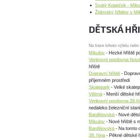
Svatý Kopeček - Miku
Židovský hřbitov v M
DĚTSKÁ HŘ
Na trase tohoto výletu nebo
Mikulov
- Hezké hřiště p
Venkovní posilovna Nov
hřiště
Dopravní hřiště
- Dopravn
příjemném prostředí
Skatepark
- Velké skatep
Větrná
- Menší dětské hř
Venkovní posilovna 28.ří
nedaleko železniční stan
Bardějovská
- Nové děts
Mikulov
- Nové hřiště s
Bardějovská
- Na tomto d
28. října
- Pěkné dětské h