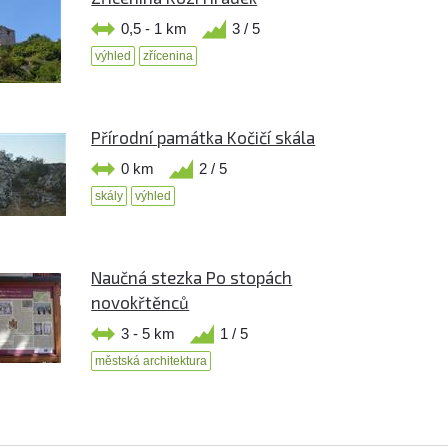
0,5 - 1 km
3 / 5
výhled
zřícenina
Přírodní památka Kočičí skála
0 km
2 / 5
skály
výhled
Naučná stezka Po stopách
novokřtěnců
3 - 5 km
1 / 5
městská architektura