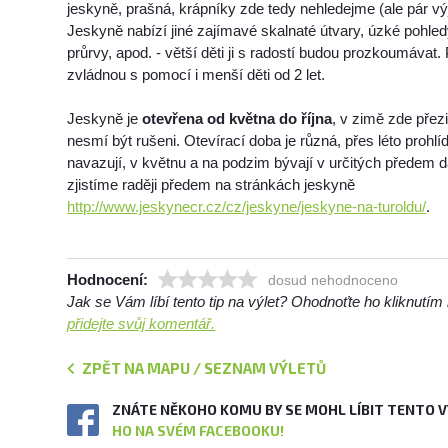
jeskyně, prašná, krápníky zde tedy nehledejme (ale pár vý
Jeskyně nabízí jiné zajímavé skalnaté útvary, úzké pohledy
průrvy, apod. - větší děti ji s radostí budou prozkoumávat
zvládnou s pomocí i menší děti od 2 let.
Jeskyně je
otevřena od května do října
, v zimě zde přezi
nesmí být rušeni. Otevírací doba je různá, přes léto prohl
navazují, v květnu a na podzim bývají v určitých předem 
zjistíme raději předem na stránkách jeskyně
http://www.jeskynecr.cz/cz/jeskyne/jeskyne-na-turoldu/
.
Hodnocení:
dosud nehodnoceno
Jak se Vám líbí tento tip na výlet? Ohodnoťte ho kliknutí
přidejte svůj komentář.
ZPĚT NA MAPU / SEZNAM VÝLETŮ
ZNÁTE NĚKOHO KOMU BY SE MOHL LÍBIT TENTO 
HO NA SVÉM FACEBOOKU!