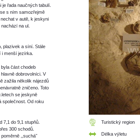
i je řada naučných tabulí.
ě se s ním samozřejmě
nechat v autě, k jeskyni
 nachází na ul.
 plazivek a síní. Stále
 i menší jezírka.
h byla část chodeb
 hlavně dobrovolníci. V
ně zažila několik nájezdů
enávratně zničeno. Toto
.letech se jeskyně
á společnost. Od roku
d 7,1 do 9,1 stupňů.
Turistický region
 přes 300 schodů.
Délka výletu
o poměrně ,,suchá"