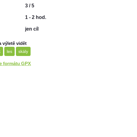
3 / 5
1 - 2 hod.
jen cíl
a výletě vidět
k
les
skály
ve formátu GPX