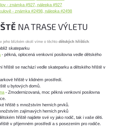
lov - známka #927, nálepka #927
ikulově - známka #2498, nálepka #2498
IŠTĚ
NA TRASE VÝLETU
 v jeho blízkém okolí víme o těchto
dětských hřištích
:
oblíž skateparku
á
- pěkná, oplocená venkovní posilovna vedle dětského
í hřiště se nachází vedle skateparku a dětského hřiště v
arkové hřiště v klidném prostředí.
iště u bytových domů.
jna
- Zmodernizovaná, moc pěkná venkovní posilovna
ice.
ké hřiště s množstvím herních prvků.
 množstvím zajímavých herních prvků
ětském hřiště najdete své vy jako rodič, tak i vaše děti.
řiště v příjemném prostředí a s posezením pro rodiče.