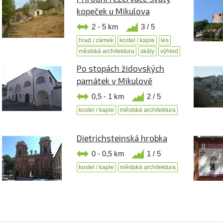
kopeček u Mikulova
2 - 5 km
3 / 5
hrad / zámek
kostel / kaple
les
městská architektura
skály
výhled
Po stopách židovských
památek v Mikulově
0,5 - 1 km
2 / 5
kostel / kaple
městská architektura
Dietrichsteinská hrobka
0 - 0,5 km
1 / 5
kostel / kaple
městská architektura