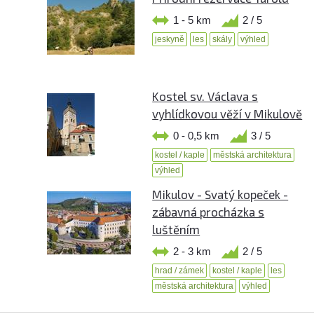
1 - 5 km
2 / 5
jeskyně
les
skály
výhled
Kostel sv. Václava s
vyhlídkovou věží v Mikulově
0 - 0,5 km
3 / 5
kostel / kaple
městská architektura
výhled
Mikulov - Svatý kopeček -
zábavná procházka s
luštěním
2 - 3 km
2 / 5
hrad / zámek
kostel / kaple
les
městská architektura
výhled