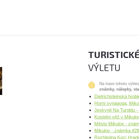
TURISTICK
VÝLETU
Na trase tohoto výlet
známky, nálepky, st
Dietrichsteinská hro
Horní synagoga, Miku
Jeskyně Na Turoldu -
Kostelní věž v Mikul
Město Mikulov - zná
Mikulov - známka #28
Rozhledna Kozí Hrád