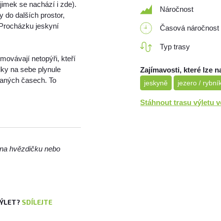
jimek se nachází i zde).
Náročnost
 do dalších prostor,
. Procházku jeskyní
Časová náročnost
Typ trasy
movávají netopýři, kteří
ídky na sebe plynule
Zajímavosti, které lze n
daných časech. To
jeskyně
jezero / rybní
Stáhnout trasu výletu 
m na hvězdičku nebo
VÝLET?
SDÍLEJTE