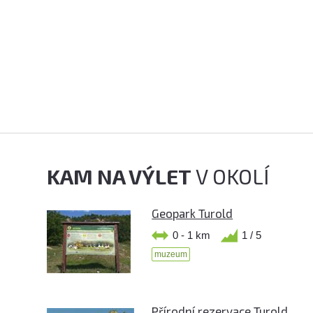
KAM NA VÝLET
V OKOLÍ
Geopark Turold
0 - 1 km
1 / 5
muzeum
Přírodní rezervace Turold