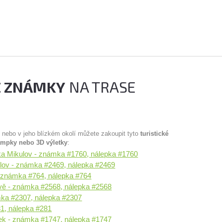
É ZNÁMKY
NA TRASE
u nebo v jeho blízkém okolí můžete zakoupit tyto
turistické
ampky nebo 3D výletky
:
bka Mikulov - známka #1760, nálepka #1760
lov - známka #2469, nálepka #2469
 známka #764, nálepka #764
ově - známka #2568, nálepka #2568
mka #2307, nálepka #2307
1, nálepka #281
ek - známka #1747, nálepka #1747