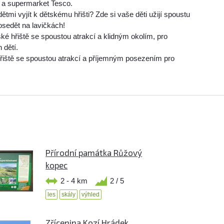
tě a supermarket Tesco.
ětmi vyjít k dětskému hřišti? Zde si vaše děti užijí spoustu
osedět na lavičkách!
ké hřiště se spoustou atrakcí a klidným okolím, pro
 dětí.
řiště se spoustou atrakcí a příjemným posezením pro
Přírodní památka Růžový
kopec
2 - 4 km
2 / 5
les
skály
výhled
Zřícenina Kozí Hrádek