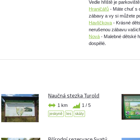
Vedle hřiště je parkoviš
Hraničářů
- Máte chuť s d
zábavy a vy si můžete p
Havlíčkova
- Krásné děts
nerušenou zábavu vašich
Nová
- Malebné dětské h
dospělé.
Naučná stezka Turold
1 km
1 / 5
jeskyně
les
skály
Přírodní rezervace Svatý