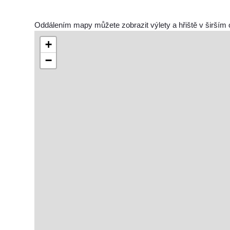
Oddálením mapy můžete zobrazit výlety a hřiště v širším 
+
−