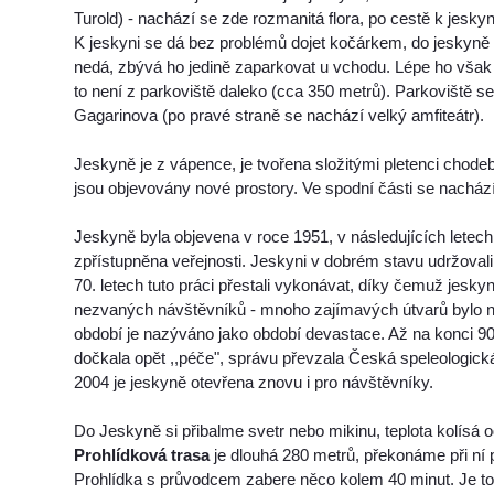
Turold) - nachází se zde rozmanitá flora, po cestě k jeskyn
K jeskyni se dá bez problémů dojet kočárkem, do jeskyn
nedá, zbývá ho jedině zaparkovat u vchodu. Lépe ho však 
to není z parkoviště daleko (cca 350 metrů). Parkoviště se
Gagarinova (po pravé straně se nachází velký amfiteátr).
Jeskyně je z vápence, je tvořena složitými pletenci chodeb,
jsou objevovány nové prostory. Ve spodní části se nachází
Jeskyně byla objevena v roce 1951, v následujících letec
zpřístupněna veřejnosti. Jeskyni v dobrém stavu udržovali
70. letech tuto práci přestali vykonávat, díky čemuž jesky
nezvaných návštěvníků - mnoho zajímavých útvarů bylo n
období je nazýváno jako období devastace. Až na konci 90
dočkala opět ,,péče", správu převzala Česká speleologick
2004 je jeskyně otevřena znovu i pro návštěvníky.
Do Jeskyně si přibalme svetr nebo mikinu, teplota kolísá o
Prohlídková trasa
je dlouhá 280 metrů, překonáme při ní
Prohlídka s průvodcem zabere něco kolem 40 minut. Je t