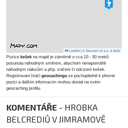
Leaflet
|
© Seznam.cz a.s. a další
Pozice
kešek
na mapě je záměrně o cca 10 - 30 metrů
posunuta náhodným směrem, abychom nenapomáhli
náhodným nálezům a příp. zničení či odcizení kešek.
Registrovaní hráči
geocachingu
se pochopitelně k přesné
pozici a dalším informacím mohou dostat na svém
geocaching profilu.
KOMENTÁŘE
- HROBKA
BELCREDIŮ V JIMRAMOVĚ