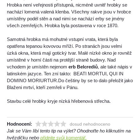
Hrobka není veřejnosti přístupná, nicméně uvnitř hrobky se
nachází lomená valená klenba. Všechny rakve jsou v hrobce
umístěny podél stěn a nad nimi se nachází erby se jmény
všech zemřelých. Hrobka byla postavena v roce 1870.
Samotná hrobka má mohutné vstupní vrata, která byla
opatřena tepanou kovovou mříží. Po stranách jsou velmi
úzká okna, která mají gotický tvar. Malé nízké okno je rovněž
umístěné v horní části na protější straně budovy. Nad
vchodem je umístěn nejenom
erb Belcrediů
, ale také nápis v
latinském jazyce. Ten zní takto: BEATI MORTUI, QUI IN
DOMINO MORIURTUR.Do češtiny by se to dalo přeložit jako
Blaženi mrtví, kteří zemřeli v Pánu.
Stavbu celé hrobky kryje nízká hřebenová střecha.
Hodnocení:
dosud nehodnoceno
Jak se Vám líbí tento tip na výlet? Ohodnoťte ho kliknutím na
hvězdičku nebo
přidejte svůj komentář.