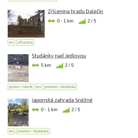
Zřícenina hradu Dalečín
0 - 1 km
2 / 5
les
zřícenina
Studánky nad Jedlovou
5 km
2 / 5
jezero / rybník
les
pramen / studánka
Japonská zahrada Sněžné
0 - 1 km
2 / 5
les
pramen / studánka