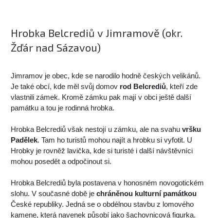
Hrobka Belcrediů v Jimramově (okr.
Žďár nad Sázavou)
Jimramov je obec, kde se narodilo hodně českých velikánů.
Je také obcí, kde měl svůj domov
rod Belcrediů
, kteří zde
vlastnili zámek. Kromě zámku pak mají v obci ještě další
památku a tou je rodinná hrobka.
Hrobka Belcrediů však nestojí u zámku, ale na svahu
vršku
Padělek
. Tam ho turistů mohou najít a hrobku si vyfotit. U
Hrobky je rovněž lavička, kde si turisté i další návštěvníci
mohou posedět a odpočinout si.
Hrobka Belcrediů byla postavena v honosném novogotickém
slohu. V současné době je
chráněnou kulturní památkou
České republiky. Jedná se o obdélnou stavbu z lomového
kamene, která navenek působí jako šachovnicová figurka.