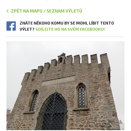
ZPĚT NA MAPU / SEZNAM VÝLETŮ
ZNÁTE NĚKOHO KOMU BY SE MOHL LÍBIT TENTO
VÝLET?
SDÍLEJTE HO NA SVÉM FACEBOOKU!