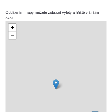
Oddálením mapy můžete zobrazit výlety a hřiště v širším
okolí
+
−