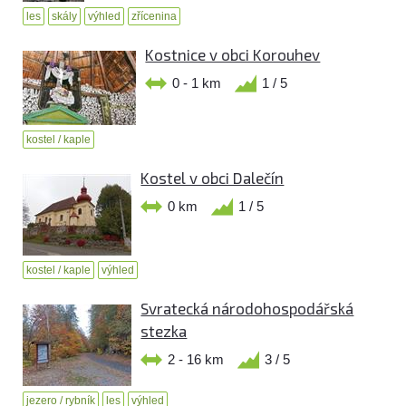
les
skály
výhled
zřícenina
Kostnice v obci Korouhev
0 - 1 km
1 / 5
kostel / kaple
Kostel v obci Dalečín
0 km
1 / 5
kostel / kaple
výhled
Svratecká národohospodářská
stezka
2 - 16 km
3 / 5
jezero / rybník
les
výhled