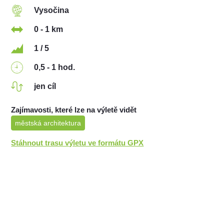
Vysočina
0 - 1 km
1 / 5
0,5 - 1 hod.
jen cíl
Zajímavosti, které lze na výletě vidět
městská architektura
Stáhnout trasu výletu ve formátu GPX