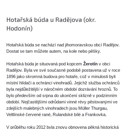
Hotařská búda u Radějova (okr.
Hodonín)
Hotařská búda se nachází nad jihomoravskou obcí Radějov.
Dostat se tam můžete autem, na kole nebo pěšky.
Hotařská búda je situovaná pod kopcem
Žerotín
v obci
Radějov. Byla ve své současné podobě postavena už v roce
1896 jako skromná budova pro hotaře, což v minulosti byli
místní hlídači a ochránci vinohradů. Jejichž služba ochránců
byla nejdůležitější v náročném období dozrávání hroznů. To
bylo především od srpna do ukončení sklizně v podzimním
období. Nejčastějšími odrůdami vinné révy pěstovanými ve
zdejších malebných vinohradech jsou Müller Thurgau,
Veltlínské červené rané, Rulandské bílé a Frankovka.
V průběhu roku 2012 byla znovu obnovena pěkná historická