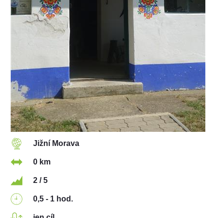
Jižní Morava
0 km
2 / 5
0,5 - 1 hod.
jen cíl