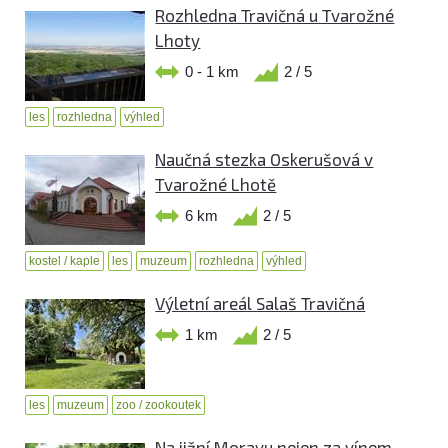
Rozhledna Travičná u Tvarožné
Lhoty
0 - 1 km
2 / 5
les
rozhledna
výhled
Naučná stezka Oskerušová v
Tvarožné Lhotě
6 km
2 / 5
kostel / kaple
les
muzeum
rozhledna
výhled
Výletní areál Salaš Travičná
1 km
2 / 5
les
muzeum
zoo / zookoutek
Na jižní Moravu nejen za vínem -