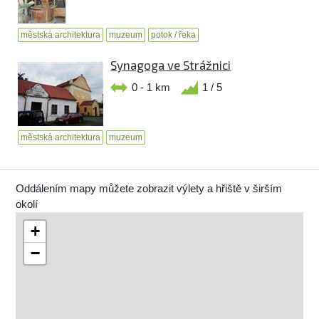
městská architektura
muzeum
potok / řeka
Synagoga ve Strážnici
0 - 1 km
1 / 5
městská architektura
muzeum
Oddálením mapy můžete zobrazit výlety a hřiště v širším
okolí
+
−