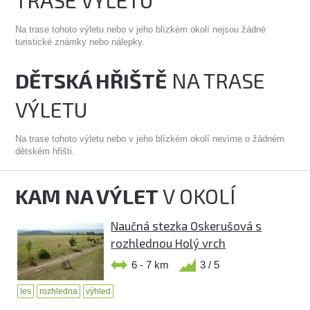
TRASE VÝLETU
Na trase tohoto výletu nebo v jeho blízkém okolí nejsou žádné
turistické známky nebo nálepky.
DĚTSKÁ HŘIŠTĚ
NA TRASE
VÝLETU
Na trase tohoto výletu nebo v jeho blízkém okolí nevíme o žádném
dětském hřišti.
KAM NA VÝLET
V OKOLÍ
Naučná stezka Oskerušová s
rozhlednou Holý vrch
6 - 7 km
3 / 5
les
rozhledna
výhled