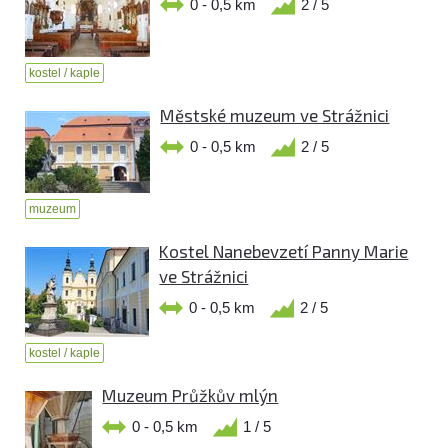
0 - 0,5 km
2 / 5
kostel / kaple
Městské muzeum ve Strážnici
0 - 0,5 km
2 / 5
muzeum
Kostel Nanebevzetí Panny Marie
ve Strážnici
0 - 0,5 km
2 / 5
kostel / kaple
Muzeum Průžkův mlýn
0 - 0,5 km
1 / 5