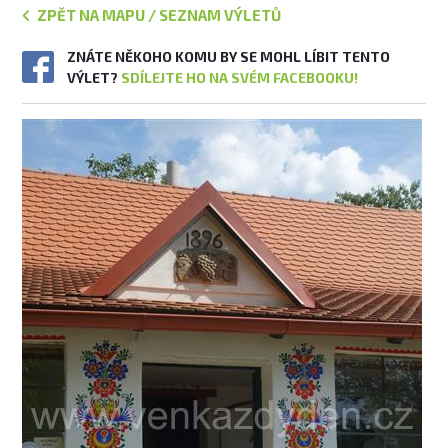
ZPĚT NA MAPU / SEZNAM VÝLETŮ
ZNÁTE NĚKOHO KOMU BY SE MOHL LÍBIT TENTO
VÝLET?
SDÍLEJTE HO NA SVÉM FACEBOOKU!