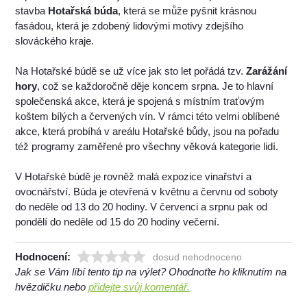
stavba
Hotařská búda
, která se může pyšnit krásnou
fasádou, která je zdobený lidovými motivy zdejšího
slováckého kraje.
Na Hotařské búdě se už více jak sto let pořádá tzv.
Zarážání
hory
, což se každoročně děje koncem srpna. Je to hlavní
společenská akce, která je spojená s místním traťovým
koštem bílých a červených vín. V rámci této velmi oblíbené
akce, která probíhá v areálu Hotařské bůdy, jsou na pořadu
též programy zaměřené pro všechny věková kategorie lidí.
V Hotařské búdě je rovněž malá expozice vinařství a
ovocnářství. Búda je otevřená v květnu a červnu od soboty
do neděle od 13 do 20 hodiny. V červenci a srpnu pak od
pondělí do neděle od 15 do 20 hodiny večerní.
Hodnocení:
dosud nehodnoceno
Jak se Vám líbí tento tip na výlet? Ohodnoťte ho kliknutím na
hvězdičku nebo
přidejte svůj komentář.