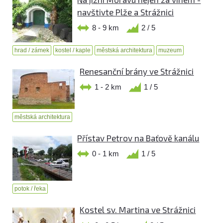
navštivte Plže a Strážnici
8 - 9 km
2 / 5
hrad / zámek
kostel / kaple
městská architektura
muzeum
Renesanční brány ve Strážnici
1 - 2 km
1 / 5
městská architektura
Přístav Petrov na Baťově kanálu
0 - 1 km
1 / 5
potok / řeka
Kostel sv. Martina ve Strážnici