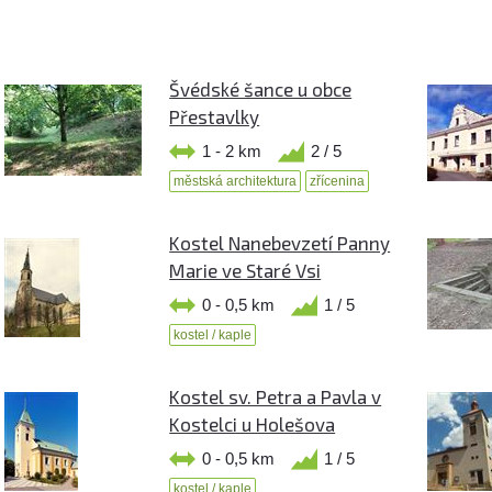
Švédské šance u obce
Přestavlky
1 - 2 km
2 / 5
městská architektura
zřícenina
Kostel Nanebevzetí Panny
Marie ve Staré Vsi
0 - 0,5 km
1 / 5
kostel / kaple
Kostel sv. Petra a Pavla v
Kostelci u Holešova
0 - 0,5 km
1 / 5
kostel / kaple