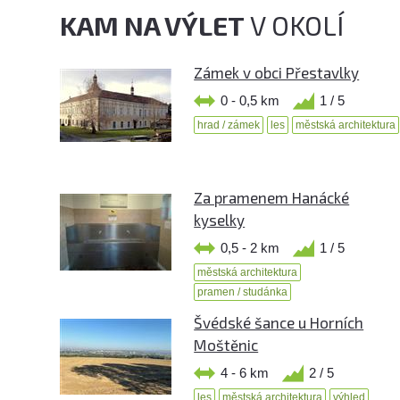
KAM NA VÝLET
V OKOLÍ
Zámek v obci Přestavlky
0 - 0,5 km
1 / 5
hrad / zámek
les
městská architektura
Za pramenem Hanácké
kyselky
0,5 - 2 km
1 / 5
městská architektura
pramen / studánka
Švédské šance u Horních
Moštěnic
4 - 6 km
2 / 5
les
městská architektura
výhled