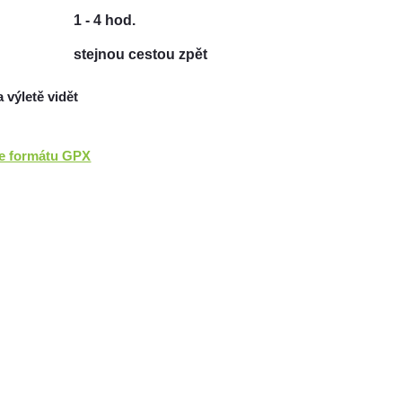
1 - 4 hod.
stejnou cestou zpět
a výletě vidět
ve formátu GPX