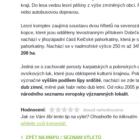
kraji. Do lesa vedou lesní pěšiny z výše zmíněných obcí.
nebo autobusovou dopravou.
Lesní komplex zaujímá soustavu dvou hřbetů na severoz
kopce, které jsou odděleny levostranným přítokem Dobrč
nachází v jihozápadní části Kelčské pahorkatiny, která j
pahorkatiny. Nachází se v nadmořské výšce 250 m až 3
208 ha
.
Jedná se o zachovalé porosty karpatských a polonských 
ovsíkových luk, které jsou obklopené kulturní krajinou. P
význačné
vyšším podílem lípy srdčité
, nachází se zde 
dub zimní
, měné pak habr nebo dub letní. Od roku 2005 je
národního seznamu evropsky významných lokalit
.
Hodnocení:
dosud nehodnoceno
Jak se Vám líbí tento tip na výlet? Ohodnoťte ho kliknutí
přidejte svůj komentář.
ZPĚT NA MAPU / SEZNAM VÝLETŮ