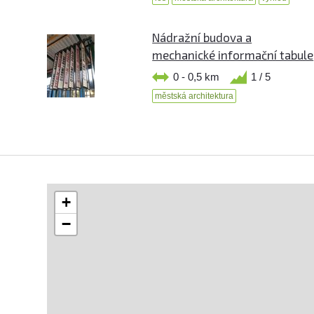
Nádražní budova a
mechanické informační tabule
0 - 0,5 km
1 / 5
městská architektura
+
−