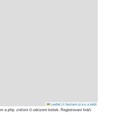
Leaflet
|
© Seznam.cz a.s. a další
příp. zničení či odcizení kešek. Registrovaní hráči