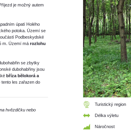
 Příjezd je možný autem
ápadním úpatí Holého
ického potoka. Území se
e součástí Podbeskydské
45 m. Území má
rozlohu
dubohabřin se zbytky
olonské dubohabřiny jsou
také
bříza bělokorá a
 tento les zařazen do
Turistický region
m na hvězdičku nebo
Délka výletu
Náročnost