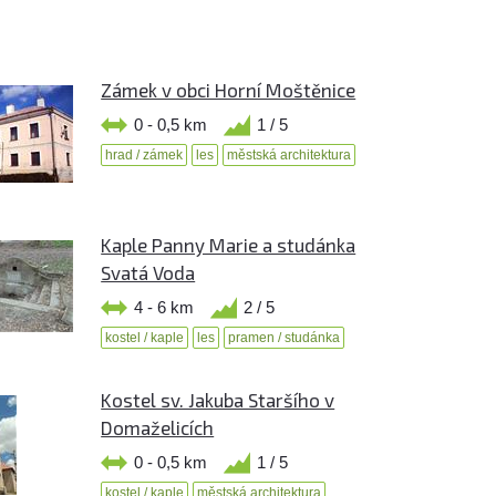
Zámek v obci Horní Moštěnice
0 - 0,5 km
1 / 5
hrad / zámek
les
městská architektura
Kaple Panny Marie a studánka
Svatá Voda
4 - 6 km
2 / 5
kostel / kaple
les
pramen / studánka
Kostel sv. Jakuba Staršího v
Domaželicích
0 - 0,5 km
1 / 5
kostel / kaple
městská architektura