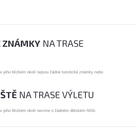
É ZNÁMKY
NA TRASE
 v jeho blízkém okolí nejsou žádné turistické známky nebo
IŠTĚ
NA TRASE VÝLETU
 v jeho blízkém okolí nevíme o žádném dětském hřišti.