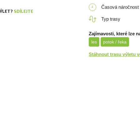
Časová náročnost
VÝLET?
SDÍLEJTE
Typ trasy
Zajímavosti, které lze n
les
potok / řeka
Stáhnout trasu výletu 