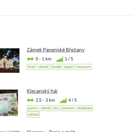
Zámek Panenské Břežany
0 - 1 km
1 / 5
hrad / zámek
kostel / kaple
muzeum
Klecanský háj
2,5 - 3 km
4 / 5
jezero / rybník
les
pramen / studánka
výhled