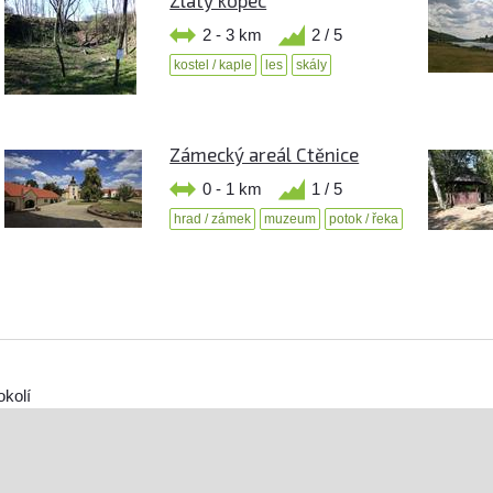
Zlatý kopec
2 - 3 km
2 / 5
kostel / kaple
les
skály
Zámecký areál Ctěnice
0 - 1 km
1 / 5
hrad / zámek
muzeum
potok / řeka
okolí