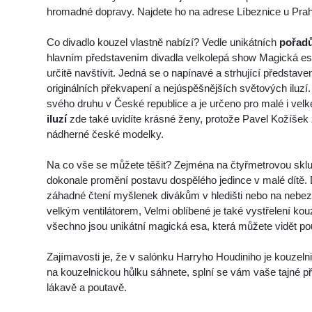
hromadné dopravy. Najdete ho na adrese Líbeznice u Prah
Co divadlo kouzel vlastně nabízí? Vedle unikátních
pořadů
hlavním představením divadla velkolepá show Magická esa
určitě navštívit. Jedná se o napínavé a strhující představe
originálních překvapení a nejúspěšnějších světových iluzí
svého druhu v České republice a je určeno pro malé i velk
iluzí
zde také uvidíte krásné ženy, protože Pavel Kožíšek
nádherné české modelky.
Na co vše se můžete těšit? Zejména na čtyřmetrovou skl
dokonale promění postavu dospělého jedince v malé dítě. 
záhadné čtení myšlenek divákům v hledišti nebo na nebe
velkým ventilátorem, Velmi oblíbené je také vystřelení kouz
všechno jsou unikátní magická esa, která můžete vidět po
Zajímavosti je, že v salónku Harryho Houdiniho je kouzeln
na kouzelnickou hůlku sáhnete, splní se vám vaše tajné přá
lákavě a poutavě.