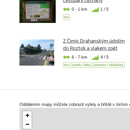
Lesopark Letňany
0 - 1 km
1 / 5
les
Z Čimic Drahanským údolím
do Roztok a vlakem zpět
6 - 7 km
4 / 5
les
potok / řeka
pramen / studánka
Oddálením mapy můžete zobrazit výlety a hřiště v širším 
+
−