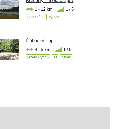
Klecany - Troja a zpět
1 - 12 km
1 / 5
potok / řeka
výhled
Ďáblický háj
4 - 5 km
1 / 5
jezero / rybník
les
výhled