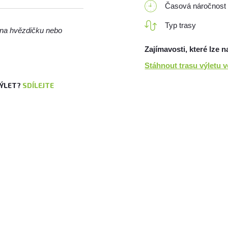
Časová náročnost
Typ trasy
m na hvězdičku nebo
Zajímavosti, které lze n
Stáhnout trasu výletu 
VÝLET?
SDÍLEJTE