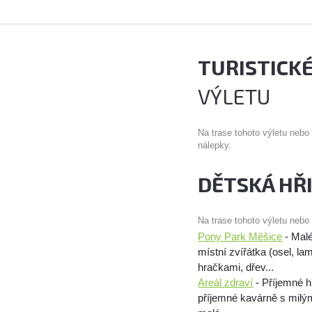
TURISTICK
VÝLETU
Na trase tohoto výletu nebo
nálepky.
DĚTSKÁ HŘ
Na trase tohoto výletu nebo
Pony Park Měšice
- Malé
místní zvířátka (osel, la
hračkami, dřev...
Areál zdraví
- Příjemné h
příjemné kavárně s milým