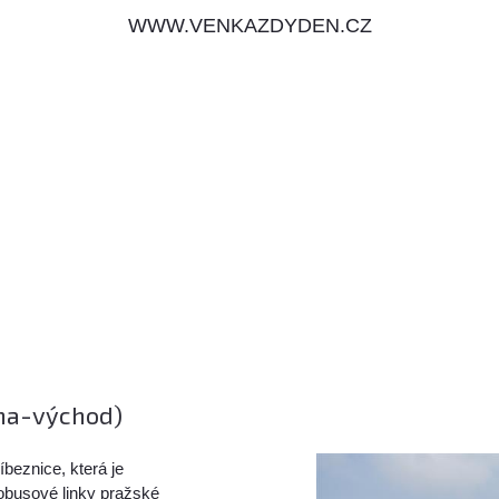
WWW.VENKAZDYDEN.CZ
aha-východ)
beznice, která je
tobusové linky pražské