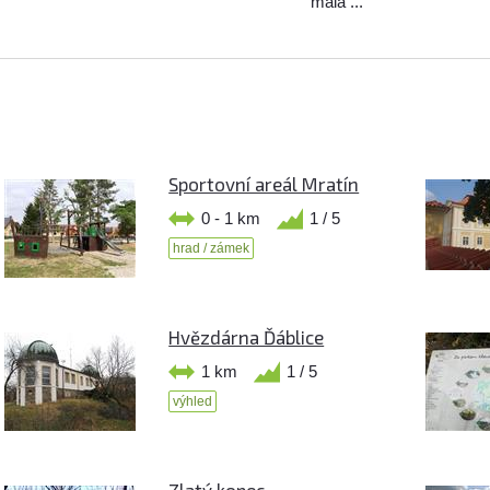
malá ...
Sportovní areál Mratín
0 - 1 km
1 / 5
hrad / zámek
Hvězdárna Ďáblice
1 km
1 / 5
výhled