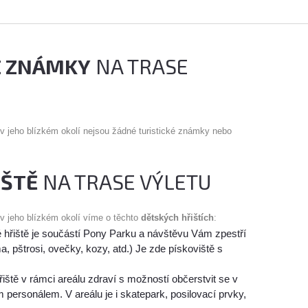
É ZNÁMKY
NA TRASE
 v jeho blízkém okolí nejsou žádné turistické známky nebo
IŠTĚ
NA TRASE VÝLETU
 v jeho blízkém okolí víme o těchto
dětských hřištích
:
 hřiště je součástí Pony Parku a návštěvu Vám zpestří
ma, pštrosi, ovečky, kozy, atd.) Je zde pískoviště s
řiště v rámci areálu zdraví s možností občerstvit se v
 personálem. V areálu je i skatepark, posilovací prvky,