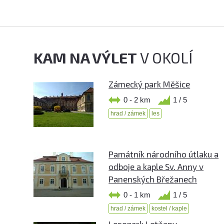
KAM NA VÝLET
V OKOLÍ
Zámecký park Měšice
0 - 2 km
1 / 5
hrad / zámek
les
Památník národního útlaku a
odboje a kaple Sv. Anny v
Panenských Břežanech
0 - 1 km
1 / 5
hrad / zámek
kostel / kaple