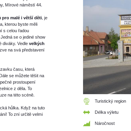
y, Mírové náměstí 44.
 pro malé i větší děti
, je
, kterou byste měli
ní s celou řadou
. Jedná se o jediné show
é diváky. Vedle
velkých
 zve na svá představení
uzavku času, která
Dále se můžete těšit na
zpečné prostoupení
elnice z děla. To
uze na této scéně.
Turistický region
ická hůlka. Když na tuto
Délka výletu
ní! To zní určitě velmi
Náročnost