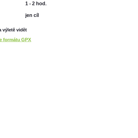
1 - 2 hod.
jen cíl
a výletě vidět
ve formátu GPX