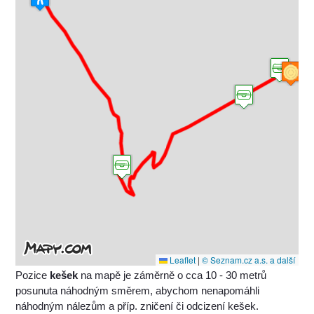
Leaflet
|
© Seznam.cz a.s. a další
Pozice
kešek
na mapě je záměrně o cca 10 - 30 metrů
posunuta náhodným směrem, abychom nenapomáhli
náhodným nálezům a příp. zničení či odcizení kešek.