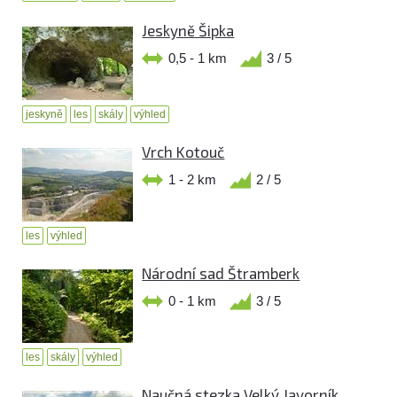
Jeskyně Šipka
0,5 - 1 km
3 / 5
jeskyně
les
skály
výhled
Vrch Kotouč
1 - 2 km
2 / 5
les
výhled
Národní sad Štramberk
0 - 1 km
3 / 5
les
skály
výhled
Naučná stezka Velký Javorník