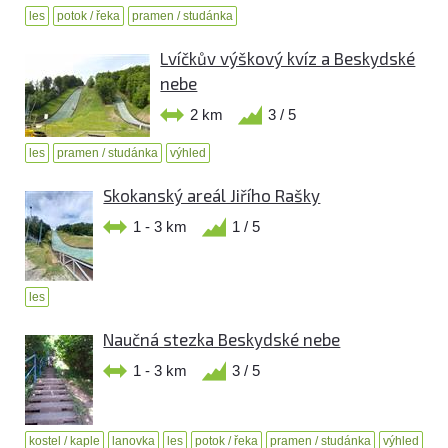
les
potok / řeka
pramen / studánka
Lvíčkův výškový kvíz a Beskydské
nebe
2 km
3 / 5
les
pramen / studánka
výhled
Skokanský areál Jiřího Rašky
1 - 3 km
1 / 5
les
Naučná stezka Beskydské nebe
1 - 3 km
3 / 5
kostel / kaple
lanovka
les
potok / řeka
pramen / studánka
výhled