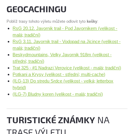
GEOCACHINGU
Poblíž trasy tohoto výletu můžete odlovit tyto
kešky
:
RsG 20.12. Javornik trail - Pod Javornikem (velikost -
malá; tradiční)
RsG 3.11. Javornik trail - Vodopad na Jicince (velikost -
malá; tradiční)
Beskydmountains, Velky Javornik 918m (velikost -
střední; tradiční)
Trat 325 - #1 Nadrazi Verovice (velikost - malá; tradiční)
Potkani a Krysy (velikost - střední; multi-cache)
(ILG-13) Do stredu Srdce (velikost - velká; letterbox
hybrid)
(ILG-7) Bludny koren (velikost - malá; tradiční)
TURISTICKÉ ZNÁMKY
NA
TRASE VÝLETU