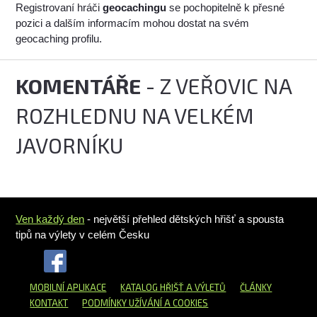
Registrovaní hráči
geocachingu
se pochopitelně k přesné
pozici a dalším informacím mohou dostat na svém
geocaching profilu.
KOMENTÁŘE
- Z VEŘOVIC NA
ROZHLEDNU NA VELKÉM
JAVORNÍKU
Ven každý den
- největší přehled dětských hřišť a spousta
tipů na výlety v celém Česku
MOBILNÍ APLIKACE
KATALOG HŘIŠŤ
A VÝLETŮ
ČLÁNKY
KONTAKT
PODMÍNKY UŽÍVÁNÍ A COOKIES