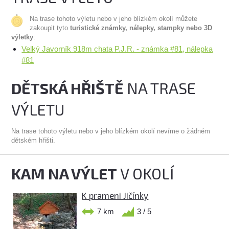
Na trase tohoto výletu nebo v jeho blízkém okolí můžete
zakoupit tyto
turistické známky, nálepky, stampky nebo 3D
výletky
:
Velký Javorník 918m chata P.J.R. - známka #81, nálepka
#81
DĚTSKÁ HŘIŠTĚ
NA TRASE
VÝLETU
Na trase tohoto výletu nebo v jeho blízkém okolí nevíme o žádném
dětském hřišti.
KAM NA VÝLET
V OKOLÍ
K prameni Jičínky
7 km
3 / 5