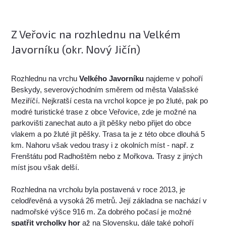
Z Veřovic na rozhlednu na Velkém
Javorníku (okr. Nový Jičín)
Rozhlednu na vrchu
Velkého Javorníku
najdeme v pohoří
Beskydy, severovýchodním směrem od města Valašské
Meziříčí. Nejkratší cesta na vrchol kopce je po žluté, pak po
modré turistické trase z obce Veřovice, zde je možné na
parkovišti zanechat auto a jít pěšky nebo přijet do obce
vlakem a po žluté jít pěšky. Trasa ta je z této obce dlouhá 5
km. Nahoru však vedou trasy i z okolních míst - např. z
Frenštátu pod Radhoštěm nebo z Mořkova. Trasy z jiných
míst jsou však delší.
Rozhledna na vrcholu byla postavená v roce 2013, je
celodřevěná a vysoká 26 metrů. Její základna se nachází v
nadmořské výšce 916 m. Za dobrého počasí je možné
spatřit vrcholky hor
až na Slovensku, dále také pohoří