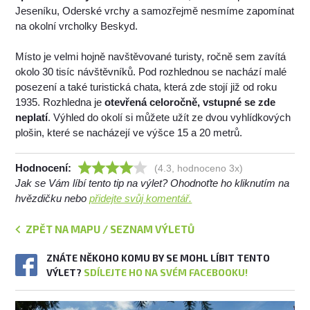
Jeseníku, Oderské vrchy a samozřejmě nesmíme zapomínat
na okolní vrcholky Beskyd.
Místo je velmi hojně navštěvované turisty, ročně sem zavítá
okolo 30 tisíc návštěvníků. Pod rozhlednou se nachází malé
posezení a také turistická chata, která zde stojí již od roku
1935. Rozhledna je
otevřená celoročně, vstupné se zde
neplatí
. Výhled do okolí si můžete užít ze dvou vyhlídkových
plošin, které se nacházejí ve výšce 15 a 20 metrů.
Hodnocení:
(4.3, hodnoceno 3x)
Jak se Vám líbí tento tip na výlet? Ohodnoťte ho kliknutím na
hvězdičku nebo
přidejte svůj komentář.
ZPĚT NA MAPU / SEZNAM VÝLETŮ
ZNÁTE NĚKOHO KOMU BY SE MOHL LÍBIT TENTO
VÝLET?
SDÍLEJTE HO NA SVÉM FACEBOOKU!