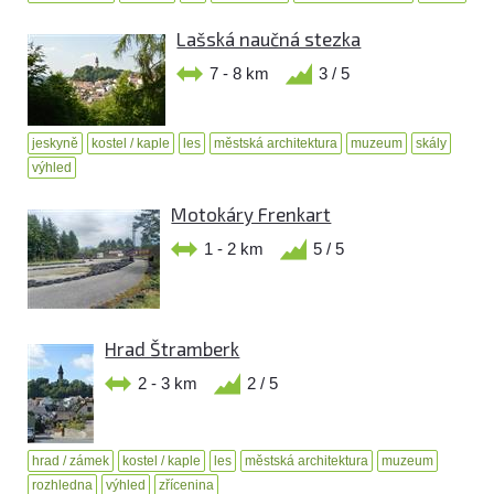
Lašská naučná stezka
7 - 8 km
3 / 5
jeskyně
kostel / kaple
les
městská architektura
muzeum
skály
výhled
Motokáry Frenkart
1 - 2 km
5 / 5
Hrad Štramberk
2 - 3 km
2 / 5
hrad / zámek
kostel / kaple
les
městská architektura
muzeum
rozhledna
výhled
zřícenina