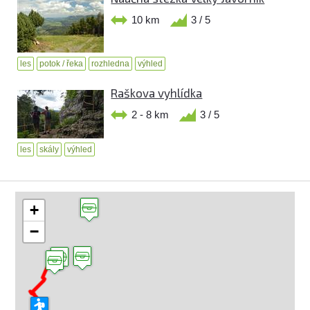
10 km
3 / 5
les
potok / řeka
rozhledna
výhled
Raškova vyhlídka
2 - 8 km
3 / 5
les
skály
výhled
+
−