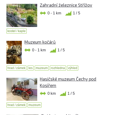
Zahradní železnice Střížov
0 - 1 km
1 / 5
kostel / kaple
Muzeum kočárů
0 - 1 km
1 / 5
hrad / zámek
les
muzeum
rozhledna
výhled
Hasičské muzeum Čechy pod
Kosířem
0 km
1 / 5
hrad / zámek
muzeum