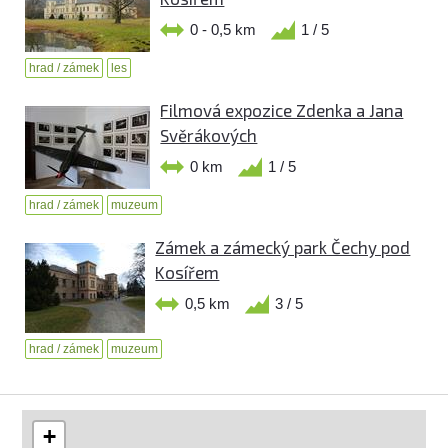
0 - 0,5 km
1 / 5
hrad / zámek
les
Filmová expozice Zdenka a Jana
Svěrákových
0 km
1 / 5
hrad / zámek
muzeum
Zámek a zámecký park Čechy pod
Kosířem
0,5 km
3 / 5
hrad / zámek
muzeum
+