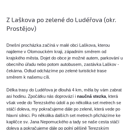
Z Laškova po zelené do Ludéřova (okr.
Prostějov)
Dnešní procházka začíná v malé obci Laškova, kterou
najdeme v Olomouckém kraji, západním směrem od
krajského města. Dojet do obce je možné autem, parkování u
obecního úřadu nebo potom autobusem, zastávka Laškov -
čekárna. Odtud odcházíme po zelené turistické trase
směrem k našemu cíli.
Délka trasy do Ludéřova je dlouhá 4 km, měla by vám zabrat
asi hodinu. Zpočátku nás doprovází i
naučná stezka
, která
však vede do Terezského údolí a po několika set metrech se
stáčí doleva, my pokračujeme dále po zelené, která vede po
hlavní silnici. Po několika dalších set metrech přicházíme ke
kapličce sv. Jana Nepomuckého a tady se naše cesta stáčí
doleva a pokračujeme dále po polní pěšině Terezským