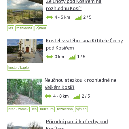
Ze Lhoty pod Kosířem na
rozhlednu Kosíř
4 - 5 km
2 / 5
les
rozhledna
výhled
Kostel svatého Jana Křtitele Čechy
pod Kosířem
0 km
1 / 5
kostel / kaple
Naučnou stezkou k rozhledně na
Velkém Kosíři
4 - 8 km
2 / 5
hrad / zámek
les
muzeum
rozhledna
výhled
Přírodní památka Čechy pod
Kosířem