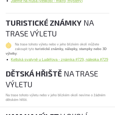
Jdeme na Rusa (velikost - mikro; mystery)
TURISTICKÉ ZNÁMKY
NA
TRASE VÝLETU
Na trase tohoto výletu nebo v jeho blízkém okolí můžete
zakoupit tyto
turistické známky, nálepky, stampky nebo 3D
výletky
:
Keltská svatyně u Ludéřova - známka #729, nálepka #729
DĚTSKÁ HŘIŠTĚ
NA TRASE
VÝLETU
Na trase tohoto výletu nebo v jeho blízkém okolí nevíme o žádném
dětském hřišti.