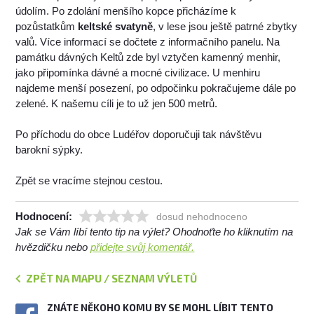
údolím. Po zdolání menšího kopce přicházíme k
pozůstatkům
keltské svatyně
, v lese jsou ještě patrné zbytky
valů. Více informací se dočtete z informačního panelu. Na
památku dávných Keltů zde byl vztyčen kamenný menhir,
jako připomínka dávné a mocné civilizace. U menhiru
najdeme menší posezení, po odpočinku pokračujeme dále po
zelené. K našemu cíli je to už jen 500 metrů.
Po příchodu do obce Ludéřov doporučuji tak návštěvu
barokní sýpky.
Zpět se vracíme stejnou cestou.
Hodnocení:
dosud nehodnoceno
Jak se Vám líbí tento tip na výlet? Ohodnoťte ho kliknutím na
hvězdičku nebo
přidejte svůj komentář.
ZPĚT NA MAPU / SEZNAM VÝLETŮ
ZNÁTE NĚKOHO KOMU BY SE MOHL LÍBIT TENTO