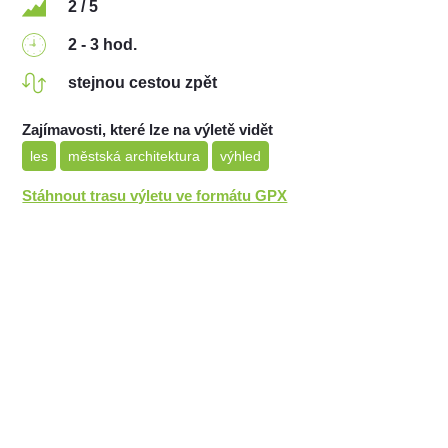
2 / 5
2 - 3 hod.
stejnou cestou zpět
Zajímavosti, které lze na výletě vidět
les
městská architektura
výhled
Stáhnout trasu výletu ve formátu GPX