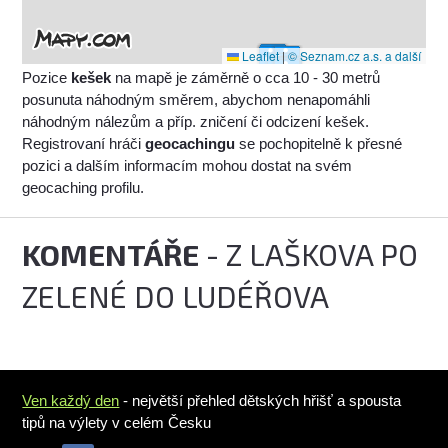
Leaflet
|
© Seznam.cz a.s. a další
Pozice
kešek
na mapě je záměrně o cca 10 - 30 metrů
posunuta náhodným směrem, abychom nenapomáhli
náhodným nálezům a příp. zničení či odcizení kešek.
Registrovaní hráči
geocachingu
se pochopitelně k přesné
pozici a dalším informacím mohou dostat na svém
geocaching profilu.
KOMENTÁŘE
- Z LAŠKOVA PO
ZELENÉ DO LUDÉŘOVA
Ven každý den
- největší přehled dětských hřišť a spousta
tipů na výlety v celém Česku