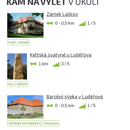
KAM NA VÝLET
V OKOLÍ
Zámek Laškov
0 - 0,5 km
1 / 5
hrad / zámek
Keltská svatyně u Ludéřova
1 km
3 / 5
les
výhled
Barokní sýpka v Ludéřově
0 - 0,5 km
1 / 5
městská architektura
muzeum